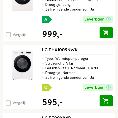
Droogtijd
:
Lang
Zelfreinigende condensor
:
Ja
Leverbaar
A
999,-
Vergelijk
LG RHX1009NWK
Type
:
Warmtepompdroger
Vulgewicht
:
9 kg
Geluidsniveau
:
Normaal - 64 dB
Droogtijd
:
Normaal
Zelfreinigende condensor
:
Ja
Leverbaar
C
595,-
Vergelijk
LG RT90X8YB