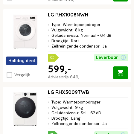
LG RHX1008NWH
Type
:
Warmtepompdroger
Vulgewicht
:
8 kg
Geluidsniveau
:
Normaal - 64 dB
Droogtijd
:
Kort
Zelfreinigende condensor
:
Ja
Leverbaar
C
Holiday deal
599,-
Vergelijk
Adviesprijs
649,-
LG RHX5009TWB
Type
:
Warmtepompdroger
Vulgewicht
:
9 kg
Geluidsniveau
:
Stil - 62 dB
Droogtijd
:
Lang
Zelfreinigende condensor
:
Ja