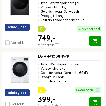
Type
:
Warmtepompdroger
Vulgewicht
:
9 kg
Geluidsniveau
:
Stil - 62 dB
Droogtijd
:
Lang
Zelfreinigende condensor
:
Ja
Holiday deal
Op voorraad
C
749,-
Vergelijk
Adviesprijs
1199,-
LG RHA1008NWK
Type
:
Warmtepompdroger
Vulgewicht
:
8 kg
Geluidsniveau
:
Normaal - 65 dB
Droogtijd
:
Lang
Stoomfunctie
:
Ja
Leverbaar
D
Holiday deal
399,-
Vergelijk
Meestal
449,-