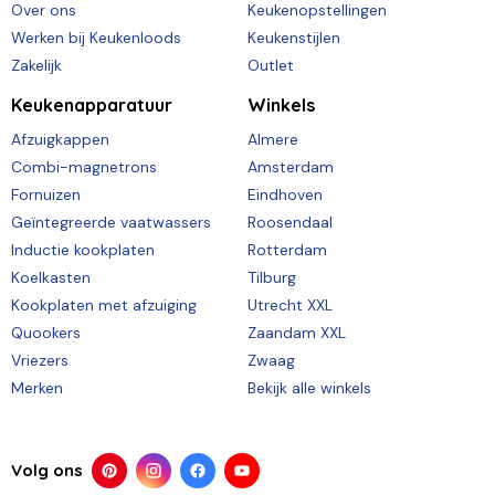
Over ons
Keukenopstellingen
Werken bij Keukenloods
Keukenstijlen
Zakelijk
Outlet
Keukenapparatuur
Winkels
Afzuigkappen
Almere
Combi-magnetrons
Amsterdam
Fornuizen
Eindhoven
Geïntegreerde vaatwassers
Roosendaal
Inductie kookplaten
Rotterdam
Koelkasten
Tilburg
Kookplaten met afzuiging
Utrecht XXL
Quookers
Zaandam XXL
Vriezers
Zwaag
Merken
Bekijk alle winkels
Volg ons