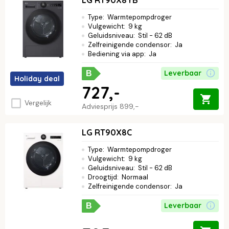
Type
:
Warmtepompdroger
Vulgewicht
:
9 kg
Geluidsniveau
:
Stil - 62 dB
Zelfreinigende condensor
:
Ja
Bediening via app
:
Ja
Leverbaar
B
Holiday deal
727,-
Vergelijk
Adviesprijs
899,-
LG RT90X8C
Type
:
Warmtepompdroger
Vulgewicht
:
9 kg
Geluidsniveau
:
Stil - 62 dB
Droogtijd
:
Normaal
Zelfreinigende condensor
:
Ja
Leverbaar
B