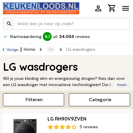
Klantwaardering
uit
34.055
reviews
9,1
Home
LG wasdrogers
Vorige
LG wasdrogers
Wil je jouw kleding slim en energiezuinig drogen? Kies dan voor
een LG wasdroger met innovatieve technologieën! Dankzij
meer...
slimme sensoren en unieke droogtechnieken blijft je kleding
langer mooi en bespaar je flink op je energierekening. Bovendien
Filteren
Categorie
zijn veel modellen eenvoudig te bedienen via je smartphone voor
ultiem gemak.
LG RH90V9ZVEN
5 reviews