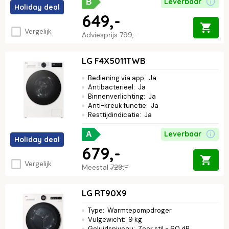
Leverbaar
B
Holiday deal
649,-
Vergelijk
Adviesprijs
799,-
LG F4X5011TWB
Bediening via app
:
Ja
Antibacterieel
:
Ja
Binnenverlichting
:
Ja
Anti-kreuk functie
:
Ja
Resttijdindicatie
:
Ja
Leverbaar
A
Holiday deal
679,-
Vergelijk
Meestal
729,-
LG RT90X9
Type
:
Warmtepompdroger
Vulgewicht
:
9 kg
Geluidsniveau
:
Zeer stil - 60 dB