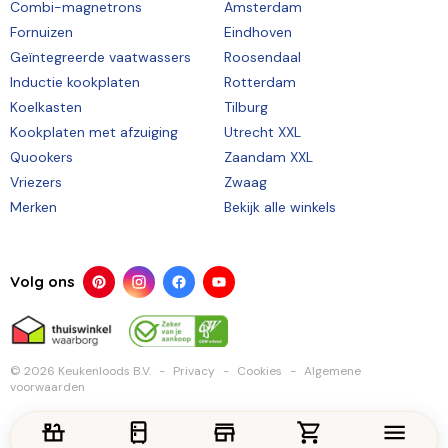
Combi-magnetrons
Amsterdam
Fornuizen
Eindhoven
Geïntegreerde vaatwassers
Roosendaal
Inductie kookplaten
Rotterdam
Koelkasten
Tilburg
Kookplaten met afzuiging
Utrecht XXL
Quookers
Zaandam XXL
Vriezers
Zwaag
Merken
Bekijk alle winkels
Volg ons
© 2026 Keukenloods B.V.
Privacy
Cookies
Algemene
voorwaarden