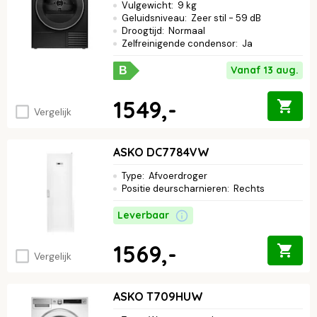
Vulgewicht
:
9 kg
Geluidsniveau
:
Zeer stil - 59 dB
Droogtijd
:
Normaal
Zelfreinigende condensor
:
Ja
Vanaf 13 aug.
B
1549,-
Vergelijk
ASKO DC7784VW
Type
:
Afvoerdroger
Positie deurscharnieren
:
Rechts
Leverbaar
1569,-
Vergelijk
ASKO T709HUW