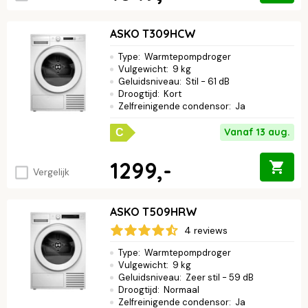
ASKO T309HCW
Type
:
Warmtepompdroger
Vulgewicht
:
9 kg
Geluidsniveau
:
Stil - 61 dB
Droogtijd
:
Kort
Zelfreinigende condensor
:
Ja
Vanaf 13 aug.
C
1299,-
Vergelijk
ASKO T509HRW
4 reviews
Type
:
Warmtepompdroger
Vulgewicht
:
9 kg
Geluidsniveau
:
Zeer stil - 59 dB
Droogtijd
:
Normaal
Zelfreinigende condensor
:
Ja