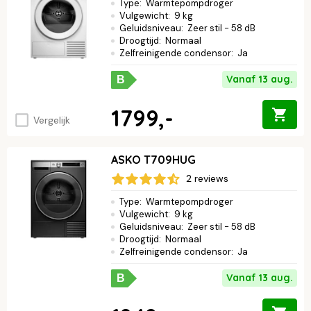
Type
:
Warmtepompdroger
Vulgewicht
:
9 kg
Geluidsniveau
:
Zeer stil - 58 dB
Droogtijd
:
Normaal
Zelfreinigende condensor
:
Ja
Vanaf 13 aug.
B
1799,-
Vergelijk
ASKO T709HUG
2 reviews
Type
:
Warmtepompdroger
Vulgewicht
:
9 kg
Geluidsniveau
:
Zeer stil - 58 dB
Droogtijd
:
Normaal
Zelfreinigende condensor
:
Ja
Vanaf 13 aug.
B