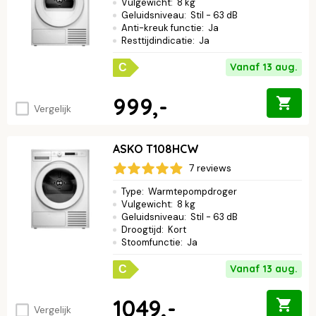
Vulgewicht
:
8 kg
Geluidsniveau
:
Stil - 63 dB
Anti-kreuk functie
:
Ja
Resttijdindicatie
:
Ja
Vanaf 13 aug.
C
999,-
Vergelijk
ASKO T108HCW
7 reviews
Type
:
Warmtepompdroger
Vulgewicht
:
8 kg
Geluidsniveau
:
Stil - 63 dB
Droogtijd
:
Kort
Stoomfunctie
:
Ja
Vanaf 13 aug.
C
1049,-
Vergelijk