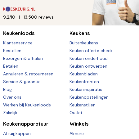
9,2/10
13.500 reviews
Keukenloods
Keukens
Klantenservice
Buitenkeukens
Bestellen
Keuken offerte check
Bezorgen & afhalen
Keuken onderhoud
Betalen
Keuken ontwerpen
Annuleren & retourneren
Keukenbladen
Service & garantie
Keukenfronten
Blog
Keukeninspiratie
Over ons
Keukenopstellingen
Werken bij Keukenloods
Keukenstijlen
Zakelijk
Outlet
Keukenapparatuur
Winkels
Afzuigkappen
Almere