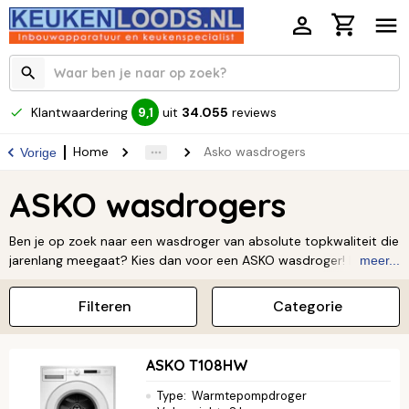
Klantwaardering
uit
34.055
reviews
9,1
Home
Asko wasdrogers
Vorige
ASKO wasdrogers
Ben je op zoek naar een wasdroger van absolute topkwaliteit die
jarenlang meegaat? Kies dan voor een ASKO wasdroger! Deze
meer...
premium drogers combineren een robuust design met
geavanceerde technologieën voor de beste zorg voor je kleding.
Filteren
Categorie
Ze zijn niet alleen superzuinig, maar leveren ook een perfect
droogresultaat, elke keer weer!
Lees verder ↓
ASKO T108HW
Type
:
Warmtepompdroger