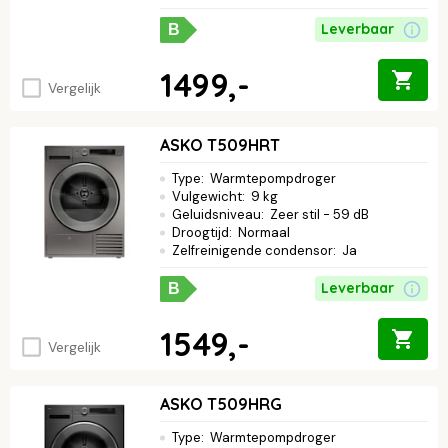
Leverbaar
B
1499,-
Vergelijk
ASKO T509HRT
Type
:
Warmtepompdroger
Vulgewicht
:
9 kg
Geluidsniveau
:
Zeer stil - 59 dB
Droogtijd
:
Normaal
Zelfreinigende condensor
:
Ja
Leverbaar
B
1549,-
Vergelijk
ASKO T509HRG
Type
:
Warmtepompdroger