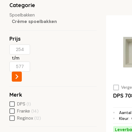
Categorie
Spoelbakken
Crème spoelbakken
Prijs
t/m
Vergel
Merk
DPS 70
DPS
(1)
Franke
(14)
Aantal
Reginox
(12)
Kleur
:
Leverba