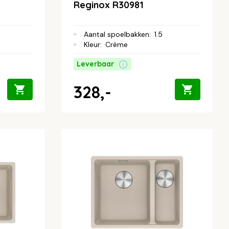
Reginox R30981
Aantal spoelbakken
:
1.5
Kleur
:
Crème
Leverbaar
328,-