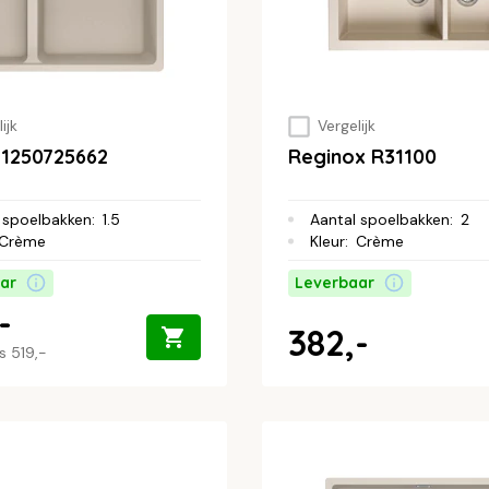
ijk
Vergelijk
 1250725662
Reginox R31100
 spoelbakken
:
1.5
Aantal spoelbakken
:
2
Crème
Kleur
:
Crème
ar
Leverbaar
-
382,-
js
519,-