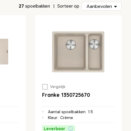
27
spoelbakken
Aanbevolen
Sorteer op
Vergelijk
Franke 1350725670
Aantal spoelbakken
:
1.5
Kleur
:
Crème
Leverbaar