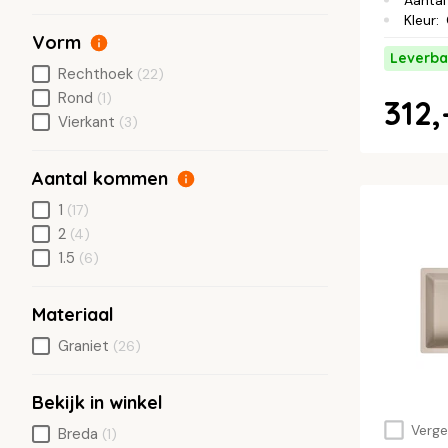
Aantal
Kleur
:
Vorm
Leverba
Rechthoek
(22)
Rond
(1)
312,
Vierkant
(3)
Aantal kommen
1
(17)
2
(4)
1.5
(6)
Materiaal
Graniet
(26)
Bekijk in winkel
Vergel
Breda
(1)