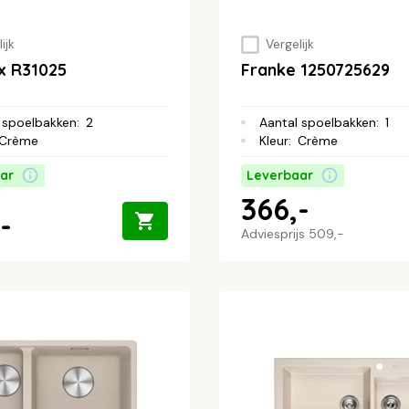
ijk
Vergelijk
x R31025
Franke 1250725629
 spoelbakken
:
2
Aantal spoelbakken
:
1
Crème
Kleur
:
Crème
ar
Leverbaar
366,-
-
Adviesprijs
509,-