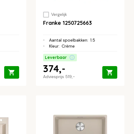
Vergelijk
Franke 1250725663
Aantal spoelbakken
:
1.5
Kleur
:
Crème
Leverbaar
374,-
Adviesprijs
519,-