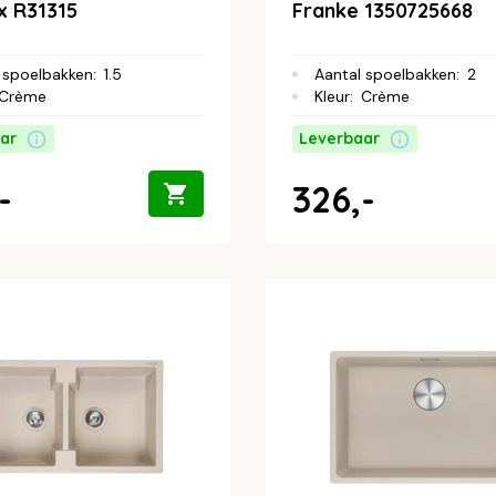
x R31315
Franke 1350725668
 spoelbakken
:
1.5
Aantal spoelbakken
:
2
Crème
Kleur
:
Crème
ar
Leverbaar
-
326,-