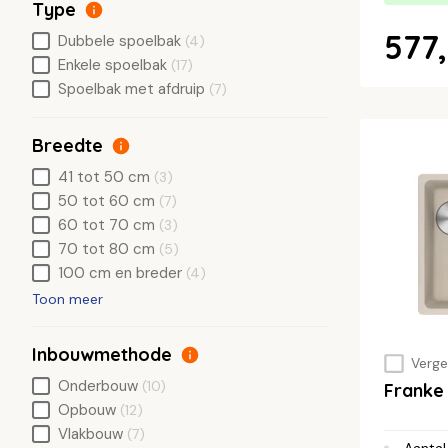
Type
577,
Dubbele spoelbak
(4)
Enkele spoelbak
(17)
Spoelbak met afdruip
(7)
Breedte
41 tot 50 cm
(3)
50 tot 60 cm
(7)
60 tot 70 cm
(3)
70 tot 80 cm
(5)
100 cm en breder
(4)
Toon meer
Inbouwmethode
Vergel
Onderbouw
(10)
Franke
Opbouw
(12)
Vlakbouw
(7)