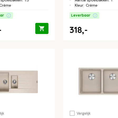
 spoelbakken
:
1.5
Aantal spoelbakken
:
1
Crème
Kleur
:
Crème
ar
Leverbaar
-
318,-
ijk
Vergelijk