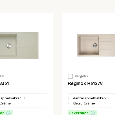
ijk
Vergelijk
8361
Reginox R31278
 spoelbakken
:
1
Aantal spoelbakken
:
1
Crème
Kleur
:
Crème
ar
Leverbaar