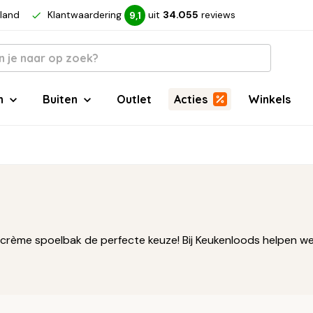
rland
Klantwaardering
uit
34.055
reviews
9,1
n
Buiten
Outlet
Acties
Winkels
en crème spoelbak de perfecte keuze! Bij Keukenloods helpen w