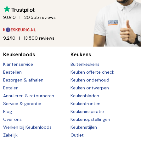
9,0/10
20.555 reviews
9,2/10
13.500 reviews
Keukenloods
Keukens
Klantenservice
Buitenkeukens
Bestellen
Keuken offerte check
Bezorgen & afhalen
Keuken onderhoud
Betalen
Keuken ontwerpen
Annuleren & retourneren
Keukenbladen
Service & garantie
Keukenfronten
Blog
Keukeninspiratie
Over ons
Keukenopstellingen
Werken bij Keukenloods
Keukenstijlen
Zakelijk
Outlet