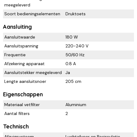
meegeleverd
Soort bedieningselementen
Druktoets
Aansluiting
Aansluitwaarde
180 W
Aansluitspanning
220-240 V
Frequentie
50/60 Hz
Afzekering apparaat
0.8 A
Aansluitstekker meegeleverd
Ja
Lengte aansluitsnoer
205 cm
Eigenschappen
Materiaal vetfilter
Aluminium
Aantal filters
2
Technisch
Afzuigsysteem
Luchtafvoer en Recirculatie