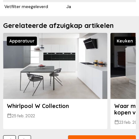
Vetfilter meegeleverd
Ja
Gerelateerde afzuigkap artikelen
Apparatuur
Keuken
Whirlpool W Collection
Waar moe
kopen va
25 feb. 2022
23 feb. 20