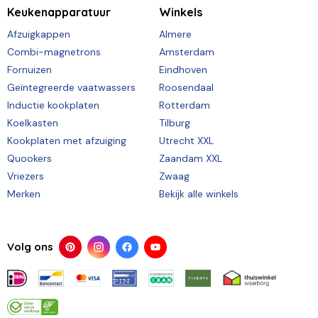
Keukenapparatuur
Winkels
Afzuigkappen
Almere
Combi-magnetrons
Amsterdam
Fornuizen
Eindhoven
Geïntegreerde vaatwassers
Roosendaal
Inductie kookplaten
Rotterdam
Koelkasten
Tilburg
Kookplaten met afzuiging
Utrecht XXL
Quookers
Zaandam XXL
Vriezers
Zwaag
Merken
Bekijk alle winkels
Volg ons