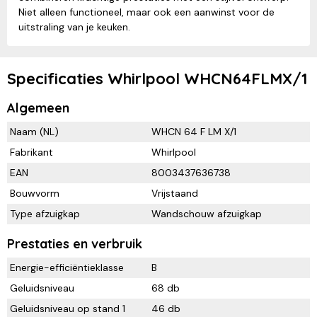
Niet alleen functioneel, maar ook een aanwinst voor de
uitstraling van je keuken.
Specificaties Whirlpool WHCN64FLMX/1
Algemeen
Naam (NL)
WHCN 64 F LM X/1
Fabrikant
Whirlpool
EAN
8003437636738
Bouwvorm
Vrijstaand
Type afzuigkap
Wandschouw afzuigkap
Prestaties en verbruik
Energie-efficiëntieklasse
B
Geluidsniveau
68 db
Geluidsniveau op stand 1
46 db