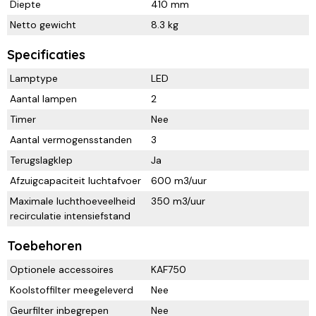
Diepte
410 mm
Netto gewicht
8.3 kg
Specificaties
Lamptype
LED
Aantal lampen
2
Timer
Nee
Aantal vermogensstanden
3
Terugslagklep
Ja
Afzuigcapaciteit luchtafvoer
600 m3/uur
Maximale luchthoeveelheid
350 m3/uur
recirculatie intensiefstand
Toebehoren
Optionele accessoires
KAF750
Koolstoffilter meegeleverd
Nee
Geurfilter inbegrepen
Nee