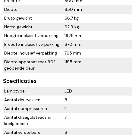
Breedte
600 mm
Diepte
650 mm
Bruto gewicht
68.7 kg
Netto gewicht
62.9 kg
Hoogte inclusief verpakking
1925 mm
Breedte inclusief verpakking
670 mm
Diepte inclusief verpakking
765 mm
Diepte apparaat met 90°
1195 mm
geopende deur
Specificaties
Lamptype
LED
Aantal deurvakken
5
Aantal compressoren
1
Aantal draagplateaus in
7
koelgedeelte
Aantal verstelbare
6