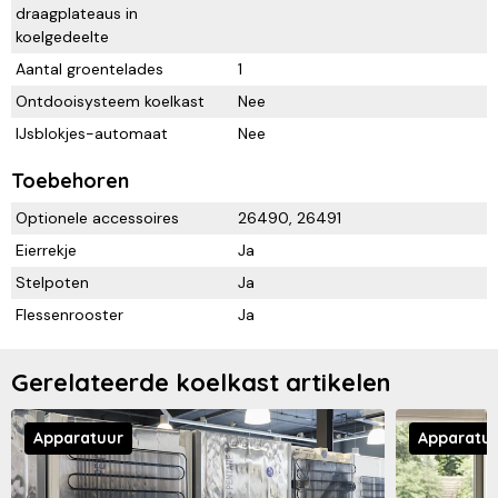
draagplateaus in
koelgedeelte
Aantal groentelades
1
Ontdooisysteem koelkast
Nee
IJsblokjes-automaat
Nee
Toebehoren
Optionele accessoires
26490, 26491
Eierrekje
Ja
Stelpoten
Ja
Flessenrooster
Ja
Gerelateerde koelkast artikelen
Apparatuur
Apparatu