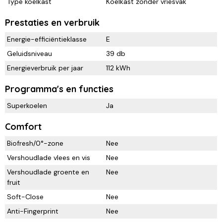
Type koelkast
Koelkast zonder vriesvak
Prestaties en verbruik
Energie-efficiëntieklasse
E
Geluidsniveau
39 db
Energieverbruik per jaar
112 kWh
Programma's en functies
Superkoelen
Ja
Comfort
Biofresh/0°-zone
Nee
Vershoudlade vlees en vis
Nee
Vershoudlade groente en
Nee
fruit
Soft-Close
Nee
Anti-Fingerprint
Nee