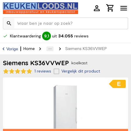
Klantwaardering
uit
34.055
reviews
9,1
Home
Siemens KS36VVWEP
Vorige
Siemens KS36VVWEP
koelkast
1 reviews
Vergelijk dit product
E