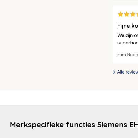
Fijne k
We zijn o
superhand
Fam Noor
Alle revie
Merkspecifieke functies Siemens E