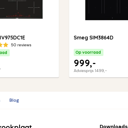
IV975DC1E
Smeg SIM3864D
50 reviews
Op voorraad
raad
999,-
-
Adviesprijs
1499,-
s
Blog
kookplaat
Downloads