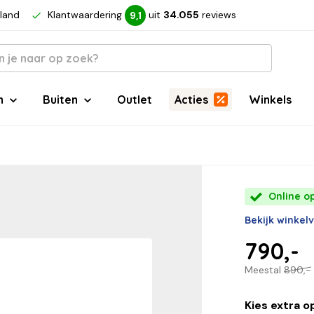
rland
Klantwaardering
uit
34.055
reviews
9,1
n
Buiten
Outlet
Acties
Winkels
Online op
Bekijk winkel
790,-
Meestal
890,-
Kies extra o