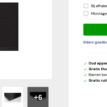
Bij afhal
Montage
Elders goedk
Oud appa
Gratis th
Klanten be
Gratis rui
+6