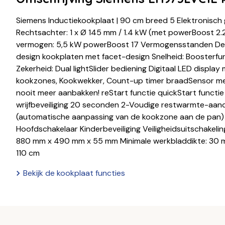
Siemens Inductiekookplaat | 90 cm breed 5 Elektronisch
Rechtsachter: 1 x Ø 145 mm / 1.4 kW (met powerBoost 2.2
vermogen: 5,5 kW powerBoost 17 Vermogensstanden Desi
design kookplaten met facet-design Snelheid: Boosterfun
Zekerheid: Dual lightSlider bediening Digitaal LED displa
kookzones, Kookwekker, Count-up timer braadSensor m
nooit meer aanbakken! reStart functie quickStart functi
wrijfbeveiliging 20 seconden 2-Voudige restwarmte-aan
(automatische aanpassing van de kookzone aan de pan
Hoofdschakelaar Kinderbeveiliging Veiligheidsuitschakel
880 mm x 490 mm x 55 mm Minimale werkbladdikte: 30 mm
110 cm
Bekijk de kookplaat functies