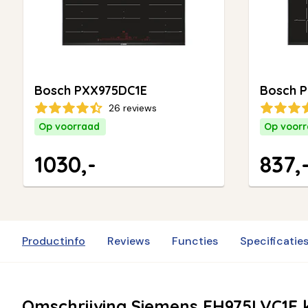
Bosch PXX975DC1E
Bosch P
26 reviews
Op voorraad
Op voor
1030,-
837,
Productinfo
Reviews
Functies
Specificatie
Omschrijving Siemens EH975LVC1E 