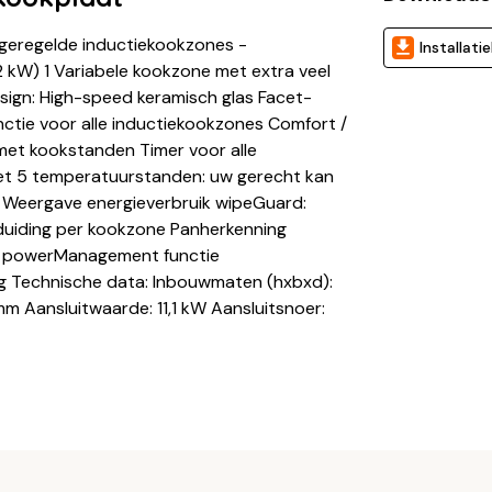
 geregelde inductiekookzones -
Installati
 kW) 1 Variabele kookzone met extra veel
gn: High-speed keramisch glas Facet-
ctie voor alle inductiekookzones Comfort /
y met kookstanden Timer voor alle
et 5 temperatuurstanden: uw gerecht kan
e Weergave energieverbruik wipeGuard:
duiding per kookzone Panherkenning
) powerManagement functie
ing Technische data: Inbouwmaten (hxbxd):
 Aansluitwaarde: 11,1 kW Aansluitsnoer: