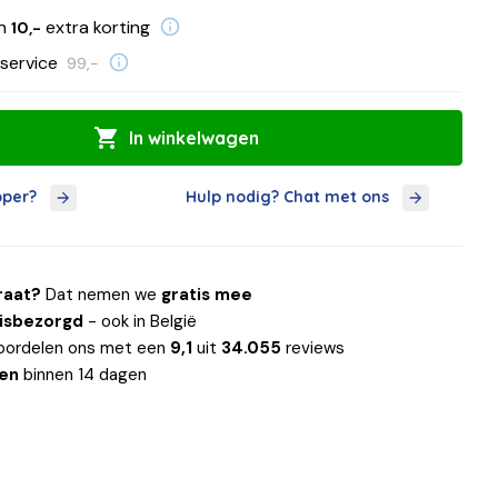
en
extra korting
10,-
service
99,-
In winkelwagen
oper?
Hulp nodig? Chat met ons
raat?
Dat nemen we
gratis mee
uisbezorgd
- ook in België
oordelen ons met een
9,1
uit
34.055
reviews
len
binnen 14 dagen