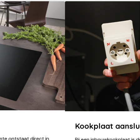
Kookplaat aanslu
rmte ontstaat direct in
Bij een inbouwkookplaat is d