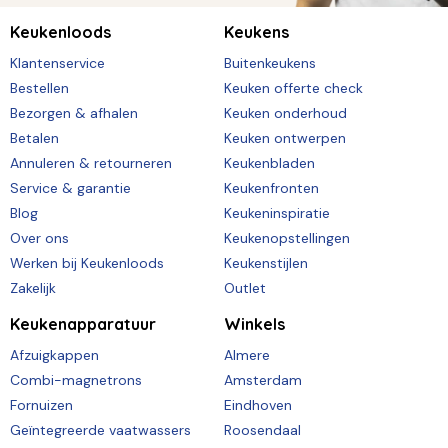
Keukenloods
Keukens
Klantenservice
Buitenkeukens
Bestellen
Keuken offerte check
Bezorgen & afhalen
Keuken onderhoud
Betalen
Keuken ontwerpen
Annuleren & retourneren
Keukenbladen
Service & garantie
Keukenfronten
Blog
Keukeninspiratie
Over ons
Keukenopstellingen
Werken bij Keukenloods
Keukenstijlen
Zakelijk
Outlet
Keukenapparatuur
Winkels
Afzuigkappen
Almere
Combi-magnetrons
Amsterdam
Fornuizen
Eindhoven
Geïntegreerde vaatwassers
Roosendaal