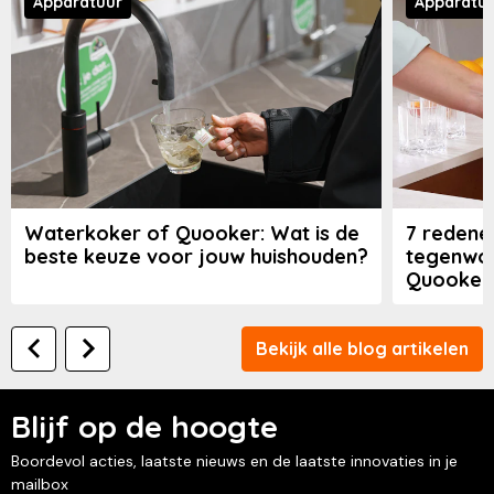
Apparatuur
Apparatu
Waterkoker of Quooker: Wat is de
7 redene
beste keuze voor jouw huishouden?
tegenwoo
Quooker 
Bekijk alle blog artikelen
Blijf op de hoogte
Boordevol acties, laatste nieuws en de laatste innovaties in je
mailbox