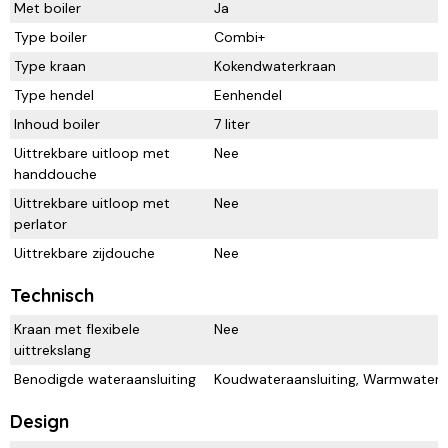
Met boiler
Ja
Type boiler
Combi+
Type kraan
Kokendwaterkraan
Type hendel
Eenhendel
Inhoud boiler
7 liter
Uittrekbare uitloop met
Nee
handdouche
Uittrekbare uitloop met
Nee
perlator
Uittrekbare zijdouche
Nee
Technisch
Kraan met flexibele
Nee
uittrekslang
Benodigde wateraansluiting
Koudwateraansluiting, Warmwateraa
Design