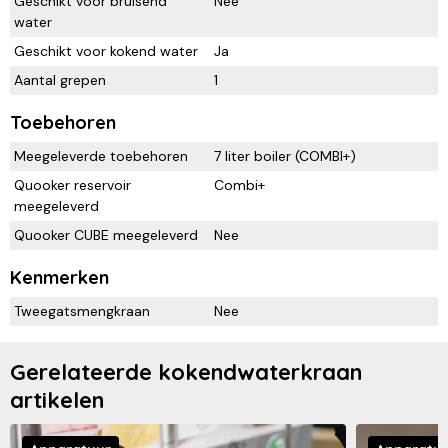
Geschikt voor bruisend
Nee
water
Geschikt voor kokend water
Ja
Aantal grepen
1
Toebehoren
Meegeleverde toebehoren
7 liter boiler (COMBI+)
Quooker reservoir
Combi+
meegeleverd
Quooker CUBE meegeleverd
Nee
Kenmerken
Tweegatsmengkraan
Nee
Gerelateerde kokendwaterkraan
artikelen