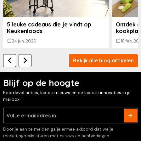
5 leuke cadeaus die je vindt op
Ontdek d
Keukenloods
kookplaa
24 jun. 2026
18 feb. 20
Bekijk alle blog artikelen
Blijf op de hoogte
Boordevol acties, laatste nieuws en de laatste innovaties in je
mailbox
Door je aan te melden ga je ermee akkoord dat we je
marketingmails sturen met nieuws en aanbiedingen.