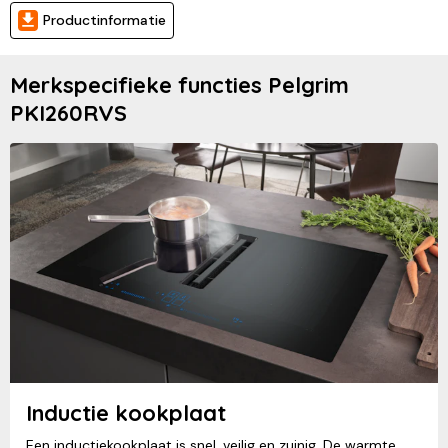
Productinformatie
Merkspecifieke functies Pelgrim
PKI260RVS
Inductie kookplaat
Een inductiekookplaat is snel, veilig en zuinig. De warmte