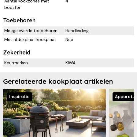
Aantal kookzones met
4
booster
Toebehoren
Meegeleverde toebehoren
Handleiding
Met afdekplaat kookplaat
Nee
Zekerheid
Keurmerken
KIWA
Gerelateerde kookplaat artikelen
Inspiratie
Apparatu