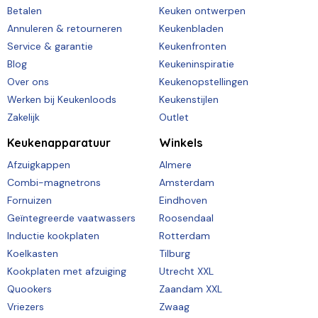
Betalen
Keuken ontwerpen
Annuleren & retourneren
Keukenbladen
Service & garantie
Keukenfronten
Blog
Keukeninspiratie
Over ons
Keukenopstellingen
Werken bij Keukenloods
Keukenstijlen
Zakelijk
Outlet
Keukenapparatuur
Winkels
Afzuigkappen
Almere
Combi-magnetrons
Amsterdam
Fornuizen
Eindhoven
Geïntegreerde vaatwassers
Roosendaal
Inductie kookplaten
Rotterdam
Koelkasten
Tilburg
Kookplaten met afzuiging
Utrecht XXL
Quookers
Zaandam XXL
Vriezers
Zwaag