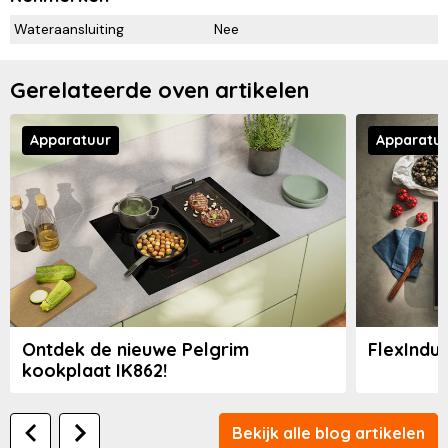
Wateraansluiting
Nee
Gerelateerde oven artikelen
Apparatuur
Apparatu
Ontdek de nieuwe Pelgrim
FlexInduc
kookplaat IK862!
Bekijk alle blog artikelen