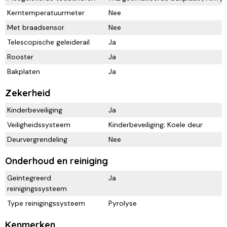
Kerntemperatuurmeter
Nee
Met braadsensor
Nee
Telescopische geleiderail
Ja
Rooster
Ja
Bakplaten
Ja
Zekerheid
Kinderbeveiliging
Ja
Veiligheidssysteem
Kinderbeveiliging; Koele deur
Deurvergrendeling
Nee
Onderhoud en reiniging
Geïntegreerd
Ja
reinigingssysteem
Type reinigingssysteem
Pyrolyse
Kenmerken