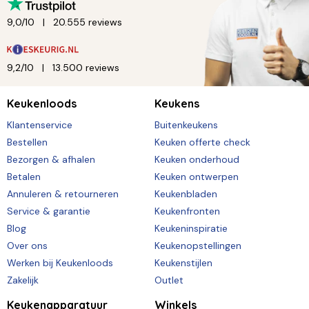
9,0/10
20.555 reviews
9,2/10
13.500 reviews
Keukenloods
Keukens
Klantenservice
Buitenkeukens
Bestellen
Keuken offerte check
Bezorgen & afhalen
Keuken onderhoud
Betalen
Keuken ontwerpen
Annuleren & retourneren
Keukenbladen
Service & garantie
Keukenfronten
Blog
Keukeninspiratie
Over ons
Keukenopstellingen
Werken bij Keukenloods
Keukenstijlen
Zakelijk
Outlet
Keukenapparatuur
Winkels