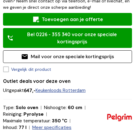
oven? Neem snel contact op via telefoon, e-mail of livechat, en
we geven je direct onze scherpe aanbieding!
Toevoegen aan je offerte
Bel 0226 - 355 340 voor onze speciale
kortingsprijs
Mail voor onze speciale kortingsprijs
Vergelijk dit product
Outlet deals voor deze oven
Uitgepakt
647,-
Keukenloods Rotterdam
Type:
Solo oven
Nishoogte:
60 cm
Reiniging:
Pyrolyse
Maximale temperatuur:
350 °C
Inhoud:
77 l
Meer specificaties