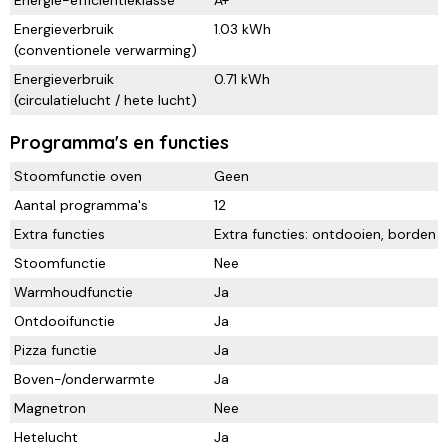
Energie-efficiëntieklasse
A+
Energieverbruik
1.03 kWh
(conventionele verwarming)
Energieverbruik
0.71 kWh
(circulatielucht / hete lucht)
Programma's en functies
Stoomfunctie oven
Geen
Aantal programma's
12
Extra functies
Extra functies: ontdooien, borden
Stoomfunctie
Nee
Warmhoudfunctie
Ja
Ontdooifunctie
Ja
Pizza functie
Ja
Boven-/onderwarmte
Ja
Magnetron
Nee
Hetelucht
Ja