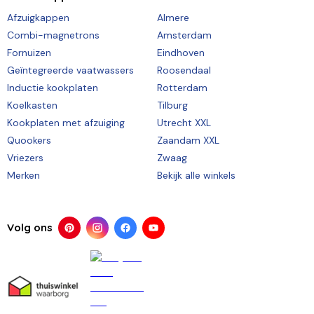
Afzuigkappen
Almere
Combi-magnetrons
Amsterdam
Fornuizen
Eindhoven
Geïntegreerde vaatwassers
Roosendaal
Inductie kookplaten
Rotterdam
Koelkasten
Tilburg
Kookplaten met afzuiging
Utrecht XXL
Quookers
Zaandam XXL
Vriezers
Zwaag
Merken
Bekijk alle winkels
Volg ons