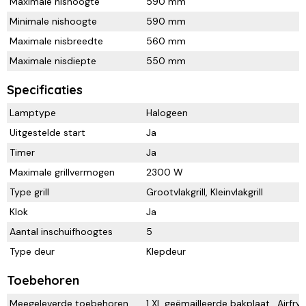
Maximale nishoogte
590 mm
Minimale nishoogte
590 mm
Maximale nisbreedte
560 mm
Maximale nisdiepte
550 mm
Specificaties
Lamptype
Halogeen
Uitgestelde start
Ja
Timer
Ja
Maximale grillvermogen
2300 W
Type grill
Grootvlakgrill, Kleinvlakgrill
Klok
Ja
Aantal inschuifhoogtes
5
Type deur
Klepdeur
Toebehoren
Meegeleverde toebehoren
1 XL geëmailleerde bakplaat , Airfry 