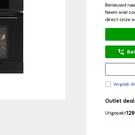
Benieuwd naa
Neem snel con
direct onze s
Bel
Vergelijk d
Outlet dea
128
Uitgepakt