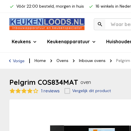
Vóór 22:00 besteld, morgen in huis
16 winkels in Nede
Keukens
Keukenapparatuur
Huishoude
Home
Ovens
Inbouw ovens
Pelgri
Vorige
Pelgrim COS834MAT
oven
1 reviews
Vergelijk dit product