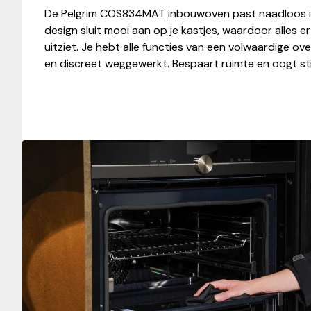
De Pelgrim COS834MAT inbouwoven past naadloos in 
design sluit mooi aan op je kastjes, waardoor alles
uitziet. Je hebt alle functies van een volwaardige 
en discreet weggewerkt. Bespaart ruimte en oogt stij