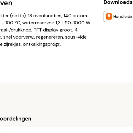
oven
Downloads
ter (netto), 18 ovenfuncties, 140 autom.
Handleidi
- 100 ºC, waterreservoir 1,3 l, 90-1000 W
draai-/drukknop, TFT display groot, 4
., snel voorverw., regenereren, sous-vide,
 zijrekjes, ontkalkingsprogr.,
eoordelingen