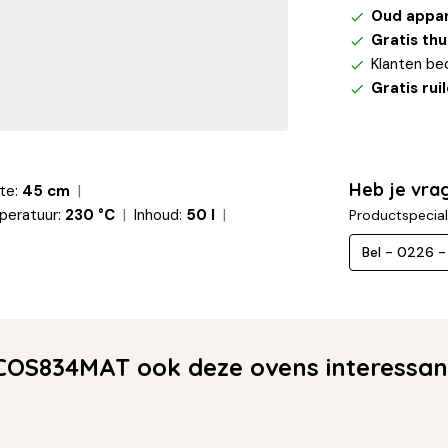
Oud appa
Gratis th
Klanten be
Gratis rui
Heb je vra
te:
45 cm
peratuur:
230 °C
Inhoud:
50 l
Productspecial
Bel - 0226 
COS834MAT ook deze ovens interessan