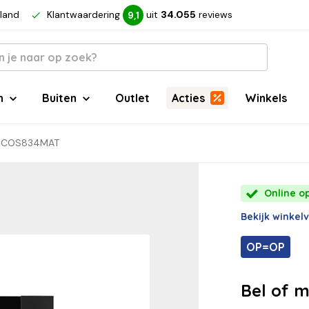
rland
Klantwaardering
uit
34.055
reviews
9,1
n
Buiten
Outlet
Acties
Winkels
m COS834MAT
Online op
Bekijk winkel
OP=OP
Bel of m