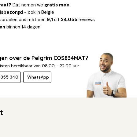
raat?
Dat nemen we
gratis mee
uisbezorgd
- ook in België
oordelen ons met een
9,1
uit
34.055
reviews
len
binnen 14 dagen
gen over de Pelgrim COS834MAT?
isten bereikbaar van 08:00 - 22:00 uur
- 355 340
WhatsApp
t