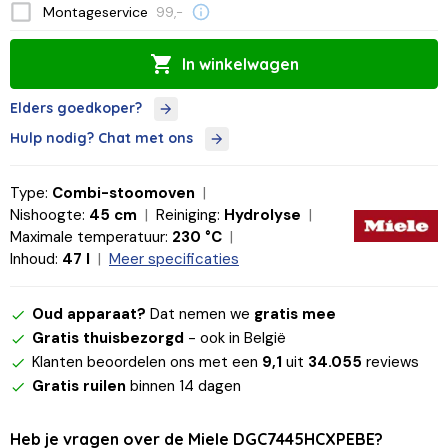
Montageservice
99,-
In winkelwagen
Elders goedkoper?
Hulp nodig? Chat met ons
Type:
Combi-stoomoven
Nishoogte:
45 cm
Reiniging:
Hydrolyse
Maximale temperatuur:
230 °C
Inhoud:
47 l
Meer specificaties
Oud apparaat?
Dat nemen we
gratis mee
Gratis thuisbezorgd
- ook in België
Klanten beoordelen ons met een
9,1
uit
34.055
reviews
Gratis ruilen
binnen 14 dagen
Heb je vragen over de Miele DGC7445HCXPEBE?