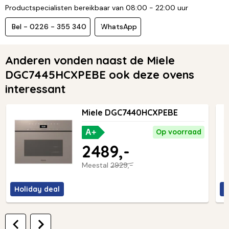
Productspecialisten bereikbaar van 08:00 - 22:00 uur
Bel - 0226 - 355 340
WhatsApp
Anderen vonden naast de Miele
DGC7445HCXPEBE ook deze ovens
interessant
Miele DGC7440HCXPEBE
Op voorraad
A+
2489,-
Meestal
2929,-
Holiday deal
H