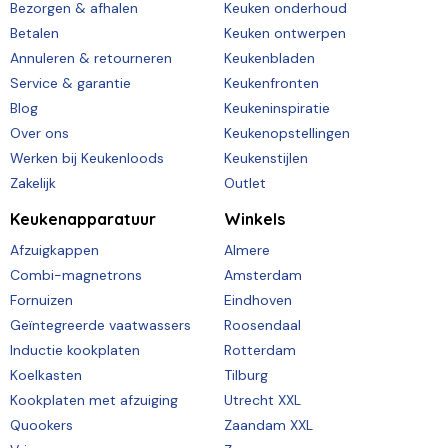
Bezorgen & afhalen
Keuken onderhoud
Betalen
Keuken ontwerpen
Annuleren & retourneren
Keukenbladen
Service & garantie
Keukenfronten
Blog
Keukeninspiratie
Over ons
Keukenopstellingen
Werken bij Keukenloods
Keukenstijlen
Zakelijk
Outlet
Keukenapparatuur
Winkels
Afzuigkappen
Almere
Combi-magnetrons
Amsterdam
Fornuizen
Eindhoven
Geïntegreerde vaatwassers
Roosendaal
Inductie kookplaten
Rotterdam
Koelkasten
Tilburg
Kookplaten met afzuiging
Utrecht XXL
Quookers
Zaandam XXL