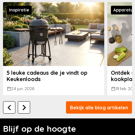
Inspiratie
Apparatu
5 leuke cadeaus die je vindt op
Ontdek d
Keukenloods
kookplaa
24 jun. 2026
18 feb. 20
Bekijk alle blog artikelen
Blijf op de hoogte