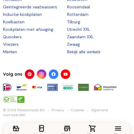
Geïntegreerde vaatwassers
Roosendaal
Inductie kookplaten
Rotterdam
Koelkasten
Tilburg
Kookplaten met afzuiging
Utrecht XXL
Quookers
Zaandam XXL
Vriezers
Zwaag
Merken
Bekijk alle winkels
Volg ons
© 2026 Keukenloods B.V.
Privacy
Cookies
Algemene
voorwaarden