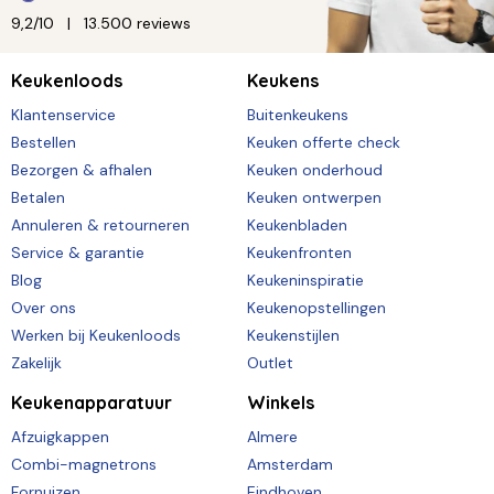
9,2/10
13.500 reviews
Keukenloods
Keukens
Klantenservice
Buitenkeukens
Bestellen
Keuken offerte check
Bezorgen & afhalen
Keuken onderhoud
Betalen
Keuken ontwerpen
Annuleren & retourneren
Keukenbladen
Service & garantie
Keukenfronten
Blog
Keukeninspiratie
Over ons
Keukenopstellingen
Werken bij Keukenloods
Keukenstijlen
Zakelijk
Outlet
Keukenapparatuur
Winkels
Afzuigkappen
Almere
Combi-magnetrons
Amsterdam
Fornuizen
Eindhoven