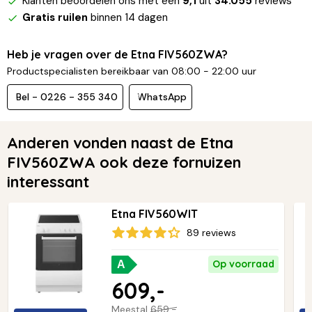
Klanten beoordelen ons met een
9,1
uit
34.055
reviews
Gratis ruilen
binnen 14 dagen
Heb je vragen over de Etna FIV560ZWA?
Productspecialisten bereikbaar van 08:00 - 22:00 uur
Bel - 0226 - 355 340
WhatsApp
Anderen vonden naast de Etna
FIV560ZWA ook deze fornuizen
interessant
Etna FIV560WIT
89 reviews
Op voorraad
A
609,-
Meestal
659,-