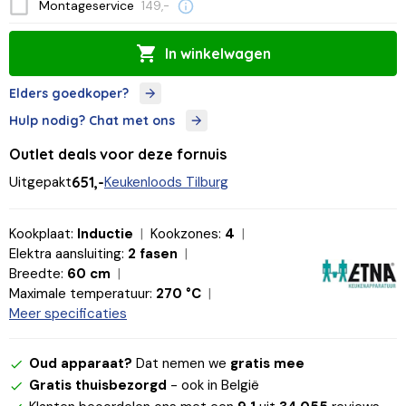
Montageservice
149,-
In winkelwagen
Elders goedkoper?
Hulp nodig? Chat met ons
Outlet deals voor deze fornuis
Uitgepakt
651,-
Keukenloods Tilburg
Kookplaat:
Inductie
Kookzones:
4
Elektra aansluiting:
2 fasen
Breedte:
60 cm
Maximale temperatuur:
270 °C
Meer specificaties
Oud apparaat?
Dat nemen we
gratis mee
Gratis thuisbezorgd
- ook in België