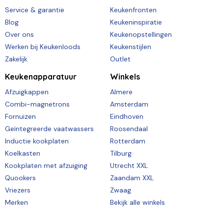
Service & garantie
Keukenfronten
Blog
Keukeninspiratie
Over ons
Keukenopstellingen
Werken bij Keukenloods
Keukenstijlen
Zakelijk
Outlet
Keukenapparatuur
Winkels
Afzuigkappen
Almere
Combi-magnetrons
Amsterdam
Fornuizen
Eindhoven
Geïntegreerde vaatwassers
Roosendaal
Inductie kookplaten
Rotterdam
Koelkasten
Tilburg
Kookplaten met afzuiging
Utrecht XXL
Quookers
Zaandam XXL
Vriezers
Zwaag
Merken
Bekijk alle winkels