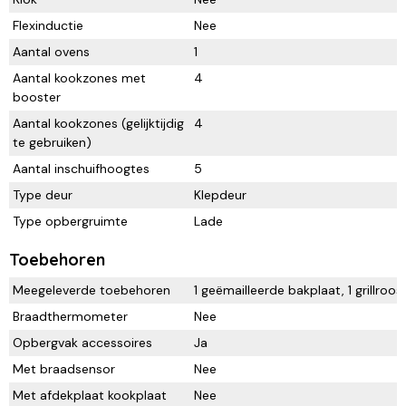
Flexinductie
Nee
Aantal ovens
1
Aantal kookzones met
4
booster
Aantal kookzones (gelijktijdig
4
te gebruiken)
Aantal inschuifhoogtes
5
Type deur
Klepdeur
Type opbergruimte
Lade
Toebehoren
Meegeleverde toebehoren
1 geëmailleerde bakplaat, 1 grillroo
Braadthermometer
Nee
Opbergvak accessoires
Ja
Met braadsensor
Nee
Met afdekplaat kookplaat
Nee