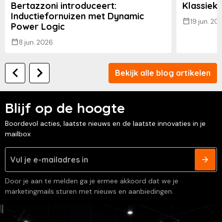
Bertazzoni introduceert:
Klassiek
Inductiefornuizen met Dynamic
19 jun. 20
Power Logic
8 jun. 2026
Bekijk alle blog artikelen
Blijf op de hoogte
Boordevol acties, laatste nieuws en de laatste innovaties in je
mailbox
Door je aan te melden ga je ermee akkoord dat we je
marketingmails sturen met nieuws en aanbiedingen.