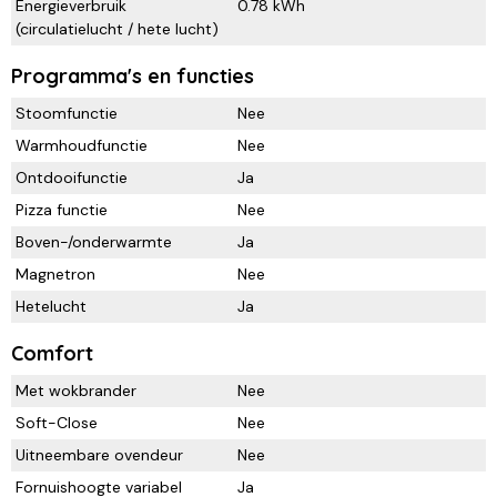
Energieverbruik
0.78 kWh
(circulatielucht / hete lucht)
Programma's en functies
Stoomfunctie
Nee
Warmhoudfunctie
Nee
Ontdooifunctie
Ja
Pizza functie
Nee
Boven-/onderwarmte
Ja
Magnetron
Nee
Hetelucht
Ja
Comfort
Met wokbrander
Nee
Soft-Close
Nee
Uitneembare ovendeur
Nee
Fornuishoogte variabel
Ja