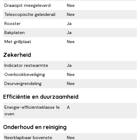
Draaispit meegeleverd
Nee
Telescopische geleiderail
Nee
Rooster
Ja
Bakplaten
Ja
Met grillplaat
Nee
Zekerheid
Indicator restwarmte
Ja
Overkookbeveiliging
Nee
Deurvergrendeling
Nee
Efficiëntie en duurzaamheid
Energie-efficiëntieklasse 1e
A
oven
Onderhoud en reiniging
Neerklapbaar bovenste
Nee