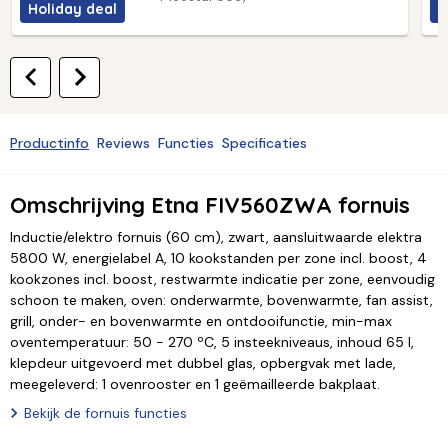
Holiday deal
H
Productinfo
Reviews
Functies
Specificaties
Omschrijving Etna FIV560ZWA fornuis
Inductie/elektro fornuis (60 cm), zwart, aansluitwaarde elektra
5800 W, energielabel A, 10 kookstanden per zone incl. boost, 4
kookzones incl. boost, restwarmte indicatie per zone, eenvoudig
schoon te maken, oven: onderwarmte, bovenwarmte, fan assist,
grill, onder- en bovenwarmte en ontdooifunctie, min-max
oventemperatuur: 50 - 270 ºC, 5 insteekniveaus, inhoud 65 l,
klepdeur uitgevoerd met dubbel glas, opbergvak met lade,
meegeleverd: 1 ovenrooster en 1 geëmailleerde bakplaat.
Bekijk de fornuis functies