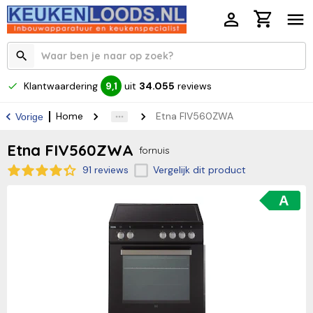
Klantwaardering
uit
34.055
reviews
9,1
Home
Etna FIV560ZWA
Vorige
Etna FIV560ZWA
fornuis
91 reviews
Vergelijk dit product
A