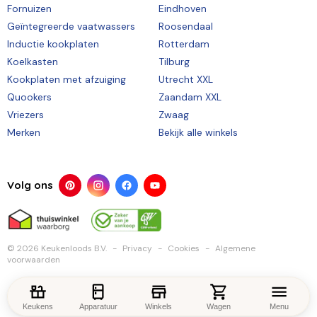
Fornuizen
Eindhoven
Geïntegreerde vaatwassers
Roosendaal
Inductie kookplaten
Rotterdam
Koelkasten
Tilburg
Kookplaten met afzuiging
Utrecht XXL
Quookers
Zaandam XXL
Vriezers
Zwaag
Merken
Bekijk alle winkels
Volg ons
© 2026 Keukenloods B.V.
Privacy
Cookies
Algemene
voorwaarden
Keukens
Apparatuur
Winkels
Wagen
Menu