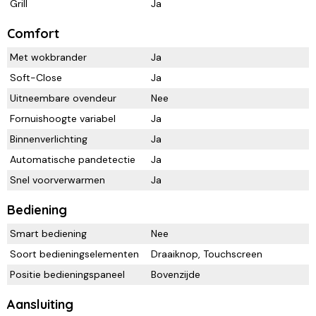
Grill
Ja
Comfort
Met wokbrander
Ja
Soft-Close
Ja
Uitneembare ovendeur
Nee
Fornuishoogte variabel
Ja
Binnenverlichting
Ja
Automatische pandetectie
Ja
Snel voorverwarmen
Ja
Bediening
Smart bediening
Nee
Soort bedieningselementen
Draaiknop, Touchscreen
Positie bedieningspaneel
Bovenzijde
Aansluiting