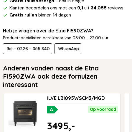
Gratis thuisbezorgd
- ook in België
Klanten beoordelen ons met een
9,1
uit
34.055
reviews
Gratis ruilen
binnen 14 dagen
Heb je vragen over de Etna FI590ZWA?
Productspecialisten bereikbaar van 08:00 - 22:00 uur
Bel - 0226 - 355 340
WhatsApp
Anderen vonden naast de Etna
FI590ZWA ook deze fornuizen
interessant
ILVE LBI095WSCM3/MGD
A
Op voorraad
3495,-