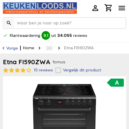
Klantwaardering
uit
34.055
reviews
9,1
Home
Etna FI590ZWA
Vorige
Etna FI590ZWA
fornuis
15 reviews
Vergelijk dit product
A