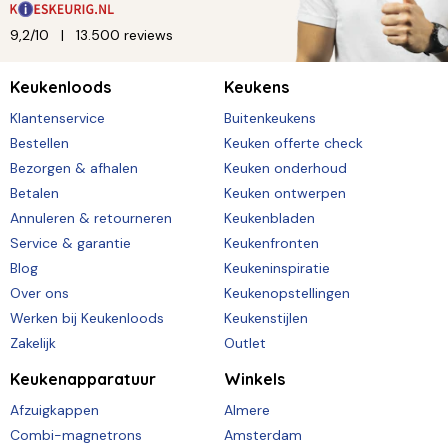
9,2/10
13.500 reviews
Keukenloods
Keukens
Klantenservice
Buitenkeukens
Bestellen
Keuken offerte check
Bezorgen & afhalen
Keuken onderhoud
Betalen
Keuken ontwerpen
Annuleren & retourneren
Keukenbladen
Service & garantie
Keukenfronten
Blog
Keukeninspiratie
Over ons
Keukenopstellingen
Werken bij Keukenloods
Keukenstijlen
Zakelijk
Outlet
Keukenapparatuur
Winkels
Afzuigkappen
Almere
Combi-magnetrons
Amsterdam