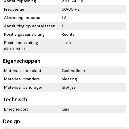
Aansluitspanning
220-240 V
Frequentie
50/60 Hz
Afzekering apparaat
1 A
Aansluiting op aantal fasen
1
Positie gasaansluiting
Rechts
Positie aansluiting
Links
elektriciteit
Eigenschappen
Materiaal kookplaat
Geëmailleerd
Materiaal branders
Messing
Materiaal pandrager
Gietijzer
Technisch
Energiesoort
Gas
Design