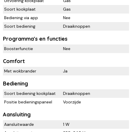
Uitvoering kookplaat
Gas
Soort kookplaat
Gas
Bediening via app
Nee
Soort bediening
Draaiknoppen
Programma's en functies
Boosterfunctie
Nee
Comfort
Met wokbrander
Ja
Bediening
Soort bediening kookplaat
Draaiknoppen
Positie bedieningspaneel
Voorzijde
Aansluiting
Aansluitwaarde
1 W