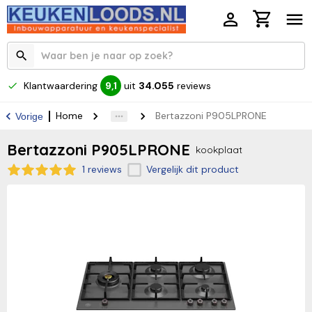
Klantwaardering
uit
34.055
reviews
9,1
Home
Bertazzoni P905LPRONE
Vorige
Bertazzoni P905LPRONE
kookplaat
1 reviews
Vergelijk dit product