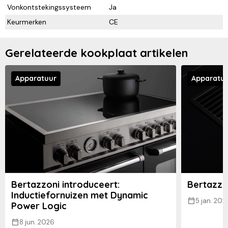
Vonkontstekingssysteem
Ja
Keurmerken
CE
Gerelateerde kookplaat artikelen
Apparatuur
Apparatu
Bertazzoni introduceert:
Bertazzon
Inductiefornuizen met Dynamic
5 jan. 202
Power Logic
8 jun. 2026