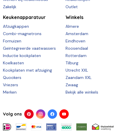
Zakelijk
Outlet
Keukenapparatuur
Winkels
Afzuigkappen
Almere
Combi-magnetrons
Amsterdam
Fornuizen
Eindhoven
Geïntegreerde vaatwassers
Roosendaal
Inductie kookplaten
Rotterdam
Koelkasten
Tilburg
Kookplaten met afzuiging
Utrecht XXL
Quookers
Zaandam XXL
Vriezers
Zwaag
Merken
Bekijk alle winkels
Volg ons