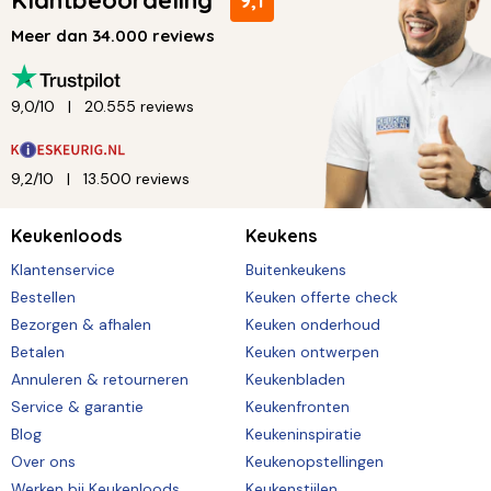
Klantbeoordeling
9,1
Meer dan 34.000 reviews
9,0/10
20.555 reviews
9,2/10
13.500 reviews
Keukenloods
Keukens
Klantenservice
Buitenkeukens
Bestellen
Keuken offerte check
Bezorgen & afhalen
Keuken onderhoud
Betalen
Keuken ontwerpen
Annuleren & retourneren
Keukenbladen
Service & garantie
Keukenfronten
Blog
Keukeninspiratie
Over ons
Keukenopstellingen
Werken bij Keukenloods
Keukenstijlen