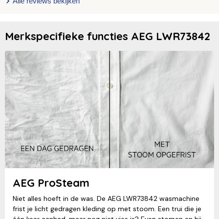
Alle reviews bekijken
Merkspecifieke functies AEG LWR73842
AEG ProSteam
Niet alles hoeft in de was. De AEG LWR73842 wasmachine
frist je licht gedragen kleding op met stoom. Een trui die je
één keer aanhad, maar nog niet vies is? Even stomen en hij