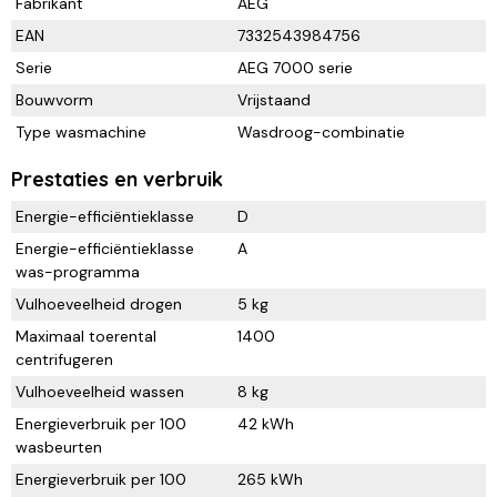
Fabrikant
AEG
EAN
7332543984756
Serie
AEG 7000 serie
Bouwvorm
Vrijstaand
Type wasmachine
Wasdroog-combinatie
Prestaties en verbruik
Energie-efficiëntieklasse
D
Energie-efficiëntieklasse
A
was-programma
Vulhoeveelheid drogen
5 kg
Maximaal toerental
1400
centrifugeren
Vulhoeveelheid wassen
8 kg
Energieverbruik per 100
42 kWh
wasbeurten
Energieverbruik per 100
265 kWh