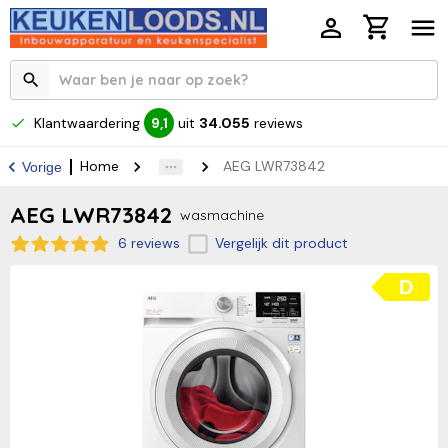
Klantwaardering
uit
34.055
reviews
9,1
Home
AEG LWR73842
Vorige
AEG LWR73842
wasmachine
6 reviews
Vergelijk dit product
D