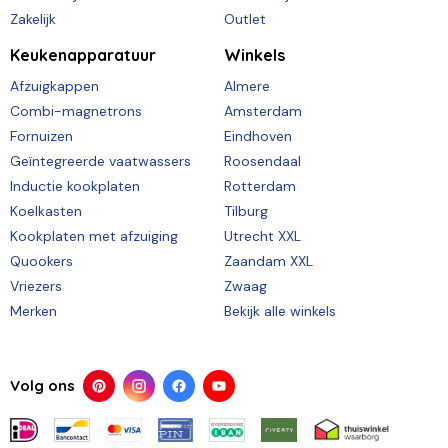
Zakelijk
Outlet
Keukenapparatuur
Winkels
Afzuigkappen
Almere
Combi-magnetrons
Amsterdam
Fornuizen
Eindhoven
Geïntegreerde vaatwassers
Roosendaal
Inductie kookplaten
Rotterdam
Koelkasten
Tilburg
Kookplaten met afzuiging
Utrecht XXL
Quookers
Zaandam XXL
Vriezers
Zwaag
Merken
Bekijk alle winkels
Volg ons