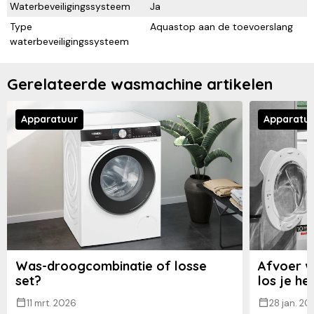
Waterbeveiligingssysteem
Ja
Type
Aquastop aan de toevoerslang
waterbeveiligingssysteem
Gerelateerde wasmachine artikelen
Apparatuur
Apparatu
Was-droogcombinatie of losse
Afvoer w
set?
los je he
11 mrt. 2026
28 jan. 20