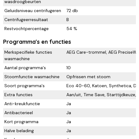
wasdroogbeurten
Geluidsniveau centrifugeren
72 db
Centrifugeerresultaat
B
Restvochtpercentage
54 %
Programma's en functies
Merkspecifieke functies
AEG Care-trommel, AEG PreciseW
wasmachine
Aantal programma's
10
Stoomfunctie wasmachine
Opfrissen met stoom
Soort programma's
Eco 40-60, Katoen, Synthetica, De
Extra functies
Aan/uit, Time Save, Starttijdkeuze,
Anti-kreukfunctie
Ja
Antibacterieel
Ja
Kort programma
Ja
Halve belading
Ja