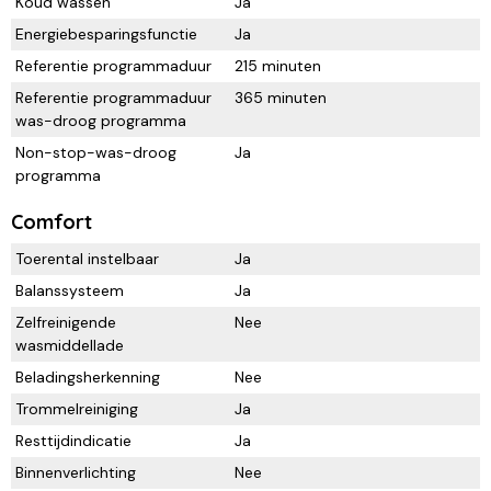
Koud wassen
Ja
Energiebesparingsfunctie
Ja
Referentie programmaduur
215 minuten
Referentie programmaduur
365 minuten
was-droog programma
Non-stop-was-droog
Ja
programma
Comfort
Toerental instelbaar
Ja
Balanssysteem
Ja
Zelfreinigende
Nee
wasmiddellade
Beladingsherkenning
Nee
Trommelreiniging
Ja
Resttijdindicatie
Ja
Binnenverlichting
Nee