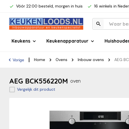
Vóór 22:00 besteld, morgen in huis
16 winkels in Nede
Keukens
Keukenapparatuur
Huishoude
Home
Ovens
Inbouw ovens
AEG B
Vorige
AEG BCK556220M
oven
Vergelijk dit product