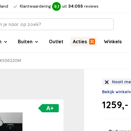
rland
Klantwaardering
uit
34.055
reviews
9,1
n
Buiten
Outlet
Acties
Winkels
CK556220M
Nooit me
Bekijk winkel
1259,-
A+