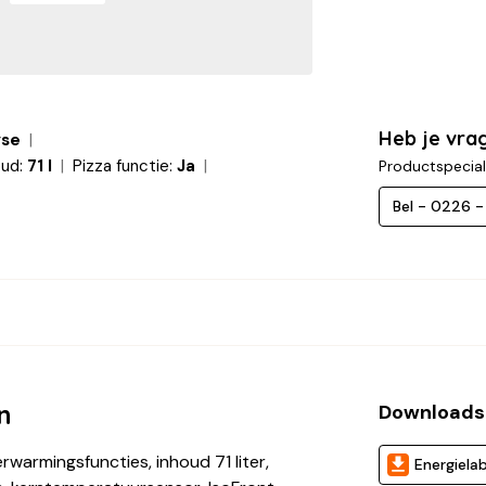
Heb je vra
yse
oud:
71 l
Pizza functie:
Ja
Productspecial
Bel - 0226 
n
Download
warmingsfuncties, inhoud 71 liter,
Energielab