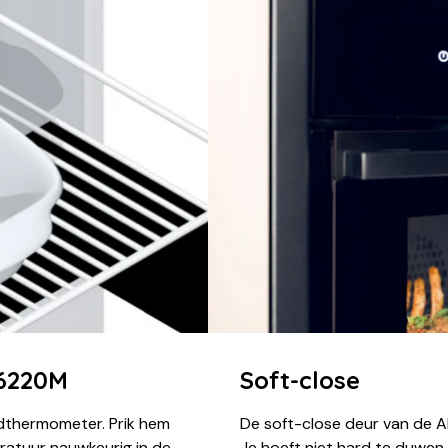
6220M
Soft-close
thermometer. Prik hem
De soft-close deur van de 
eratuur nauwkeurig in de
Je hoeft niet hard te duwen e