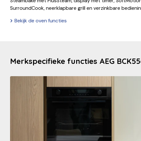
Steambake met PlusSteam, display met timer, SoftMotion
SurroundCook, neerklapbare grill en verzinkbare bedien
Bekijk de oven functies
Merkspecifieke functies AEG BCK5