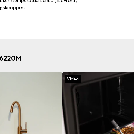
, kerntemperatuursensor, IsoFront,
ingsknoppen.
56220M
Video