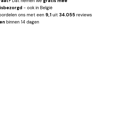
raat?
Dat nemen we
gratis mee
uisbezorgd
- ook in België
oordelen ons met een
9,1
uit
34.055
reviews
len
binnen 14 dagen