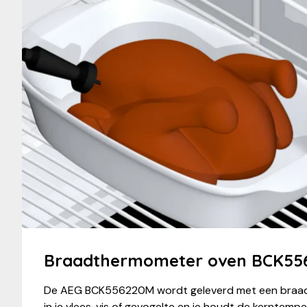
Braadthermometer oven BCK55
De AEG BCK556220M wordt geleverd met een braad
in je vlees, vis of gevogelte en je houdt de kerntemp