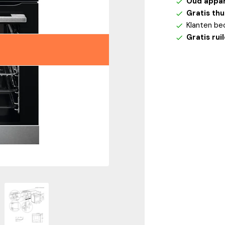
Oud appa
Gratis th
Klanten be
Gratis rui