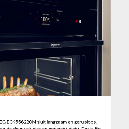
AEG BCK556220M sluit langzaam en geruisloos.
n de deur valt niet onverwacht dicht. Dat is fijn