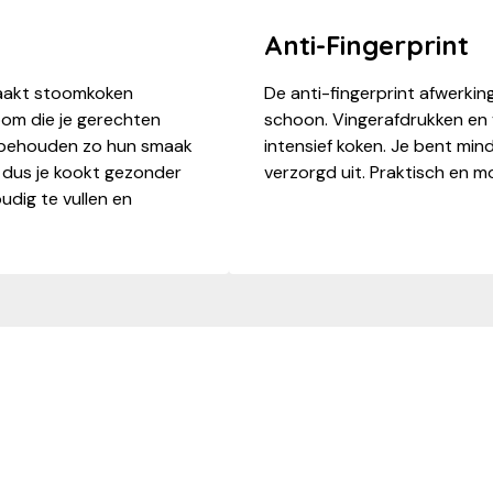
Anti-Fingerprint
De anti-fingerprint afwerk
aakt stoomkoken
schoon. Vingerafdrukken en v
toom die je gerechten
intensief koken. Je bent minde
es behouden zo hun smaak
verzorgd uit. Praktisch en moo
, dus je kookt gezonder
udig te vullen en