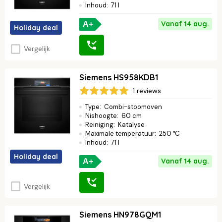
Inhoud
:
71 l
Vanaf 14 aug.
A+
Holiday deal
Vergelijk
Siemens HS958KDB1
1 reviews
Type
:
Combi-stoomoven
Nishoogte
:
60 cm
Reiniging
:
Katalyse
Maximale temperatuur
:
250 °C
Inhoud
:
71 l
Holiday deal
Vanaf 14 aug.
A+
Vergelijk
Siemens HN978GQM1