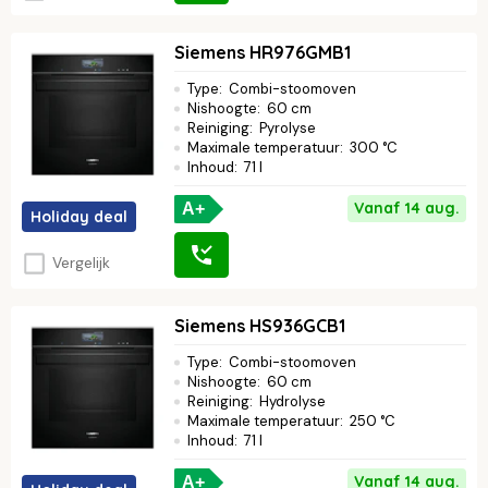
Siemens HR976GMB1
Type
:
Combi-stoomoven
Nishoogte
:
60 cm
Reiniging
:
Pyrolyse
Maximale temperatuur
:
300 °C
Inhoud
:
71 l
Vanaf 14 aug.
A+
Holiday deal
Vergelijk
Siemens HS936GCB1
Type
:
Combi-stoomoven
Nishoogte
:
60 cm
Reiniging
:
Hydrolyse
Maximale temperatuur
:
250 °C
Inhoud
:
71 l
Vanaf 14 aug.
A+