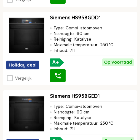
Siemens HS958GDD1
Type
:
Combi-stoomoven
Nishoogte
:
60 cm
Reiniging
:
Katalyse
Maximale temperatuur
:
250 °C
Inhoud
:
71 l
Op voorraad
A+
Holiday deal
Vergelijk
Siemens HS958GED1
Type
:
Combi-stoomoven
Nishoogte
:
60 cm
Reiniging
:
Katalyse
Maximale temperatuur
:
250 °C
Inhoud
:
71 l