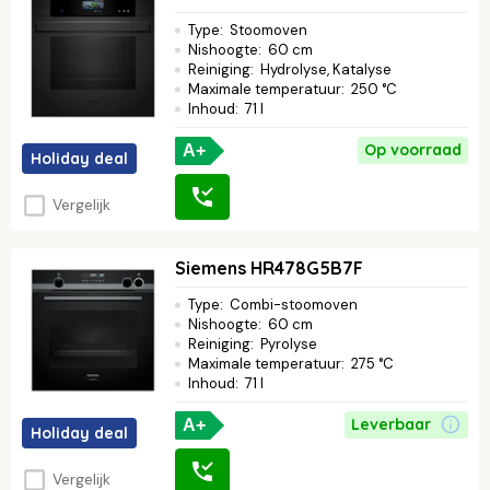
Type
:
Stoomoven
Nishoogte
:
60 cm
Reiniging
:
Hydrolyse, Katalyse
Maximale temperatuur
:
250 °C
Inhoud
:
71 l
Op voorraad
A+
Holiday deal
Vergelijk
Siemens HR478G5B7F
Type
:
Combi-stoomoven
Nishoogte
:
60 cm
Reiniging
:
Pyrolyse
Maximale temperatuur
:
275 °C
Inhoud
:
71 l
Leverbaar
A+
Holiday deal
Vergelijk