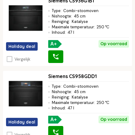
Siemens CS936G1B1
Type
:
Combi-stoomoven
Nishoogte
:
45 cm
Reiniging
:
Katalyse
Maximale temperatuur
:
250 °C
Inhoud
:
47 l
Op voorraad
A+
Holiday deal
Vergelijk
Siemens CS958GDD1
Type
:
Combi-stoomoven
Nishoogte
:
45 cm
Reiniging
:
Katalyse
Maximale temperatuur
:
250 °C
Inhoud
:
47 l
Op voorraad
A+
Holiday deal
Vergelijk