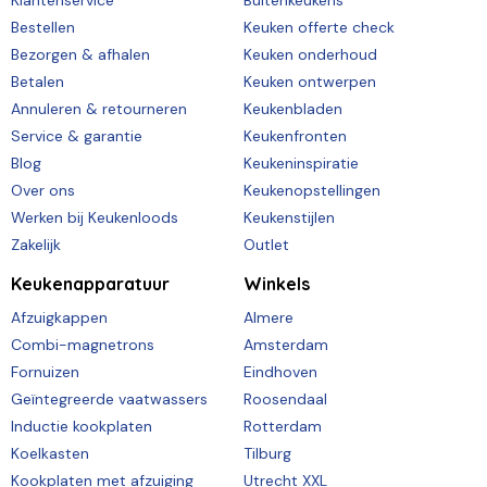
Klantenservice
Buitenkeukens
Bestellen
Keuken offerte check
Bezorgen & afhalen
Keuken onderhoud
Betalen
Keuken ontwerpen
Annuleren & retourneren
Keukenbladen
Service & garantie
Keukenfronten
Blog
Keukeninspiratie
Over ons
Keukenopstellingen
Werken bij Keukenloods
Keukenstijlen
Zakelijk
Outlet
Keukenapparatuur
Winkels
Afzuigkappen
Almere
Combi-magnetrons
Amsterdam
Fornuizen
Eindhoven
Geïntegreerde vaatwassers
Roosendaal
Inductie kookplaten
Rotterdam
Koelkasten
Tilburg
Kookplaten met afzuiging
Utrecht XXL