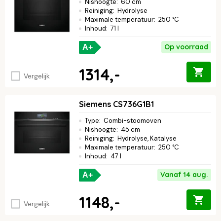
Nishoogte
:
60 cm
Reiniging
:
Hydrolyse
Maximale temperatuur
:
250 °C
Inhoud
:
71 l
Op voorraad
A+
1314,-
Vergelijk
Siemens CS736G1B1
Type
:
Combi-stoomoven
Nishoogte
:
45 cm
Reiniging
:
Hydrolyse, Katalyse
Maximale temperatuur
:
250 °C
Inhoud
:
47 l
Vanaf 14 aug.
A+
1148,-
Vergelijk