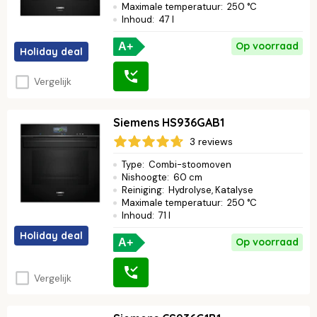
Maximale temperatuur
:
250 °C
Inhoud
:
47 l
Op voorraad
A+
Holiday deal
Vergelijk
Siemens HS936GAB1
3 reviews
Type
:
Combi-stoomoven
Nishoogte
:
60 cm
Reiniging
:
Hydrolyse, Katalyse
Maximale temperatuur
:
250 °C
Inhoud
:
71 l
Holiday deal
Op voorraad
A+
Vergelijk