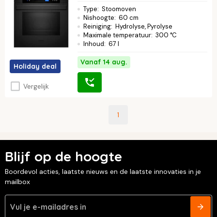
Type
:
Stoomoven
Nishoogte
:
60 cm
Reiniging
:
Hydrolyse, Pyrolyse
Maximale temperatuur
:
300 °C
Inhoud
:
67 l
Vanaf 14 aug.
Holiday deal
Vergelijk
1
Blijf op de hoogte
Boordevol acties, laatste nieuws en de laatste innovaties in je
mailbox