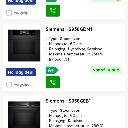
Holiday deal
Vergelijk
Siemens HS938GDM1
Type
:
Stoomoven
Nishoogte
:
60 cm
Reiniging
:
Hydrolyse, Katalyse
Maximale temperatuur
:
250 °C
Inhoud
:
71 l
Vanaf 14 aug.
A+
Holiday deal
Vergelijk
Siemens HS938GEB1
Type
:
Stoomoven
Nishoogte
:
60 cm
Reiniging
:
Katalyse
Maximale temperatuur
:
250 °C