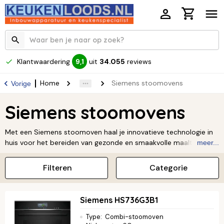
Klantwaardering
uit
34.055
reviews
9,1
Home
Siemens stoomovens
Vorige
Siemens stoomovens
Met een Siemens stoomoven haal je innovatieve technologie in
huis voor het bereiden van gezonde en smaakvolle maaltijden. Bij
meer...
Keukenloods vind je een uitgebreid assortiment van deze
hoogwaardige ovens, waarmee je gerechten perfect stoomt
Filteren
Categorie
zonder verlies van vitamines. Bekijk direct ons aanbod en kies de
Siemens stoomoven die naadloos aansluit bij jouw kookwensen.
Siemens HS736G3B1
Type
:
Combi-stoomoven