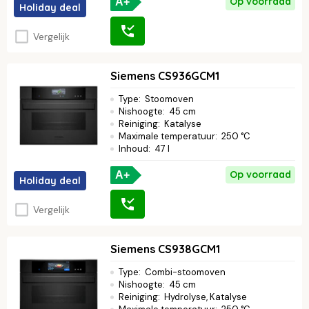
Op voorraad
A+
Holiday deal
Vergelijk
Siemens CS936GCM1
Type
:
Stoomoven
Nishoogte
:
45 cm
Reiniging
:
Katalyse
Maximale temperatuur
:
250 °C
Inhoud
:
47 l
Op voorraad
A+
Holiday deal
Vergelijk
Siemens CS938GCM1
Type
:
Combi-stoomoven
Nishoogte
:
45 cm
Reiniging
:
Hydrolyse, Katalyse