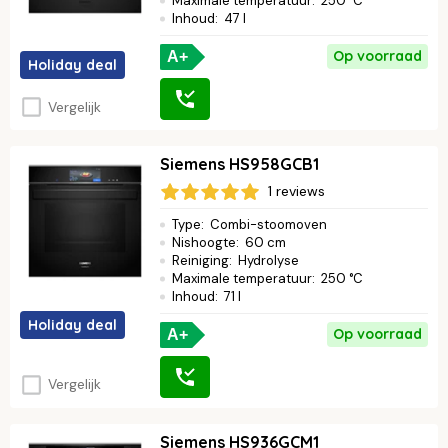
Maximale temperatuur
:
250 °C
Inhoud
:
47 l
Op voorraad
A+
Holiday deal
Vergelijk
Siemens HS958GCB1
1 reviews
Type
:
Combi-stoomoven
Nishoogte
:
60 cm
Reiniging
:
Hydrolyse
Maximale temperatuur
:
250 °C
Inhoud
:
71 l
Holiday deal
Op voorraad
A+
Vergelijk
Siemens HS936GCM1