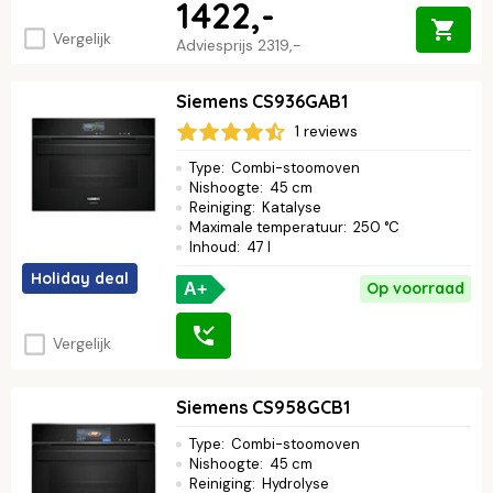
1422,-
Vergelijk
Adviesprijs
2319,-
Siemens CS936GAB1
1 reviews
Type
:
Combi-stoomoven
Nishoogte
:
45 cm
Reiniging
:
Katalyse
Maximale temperatuur
:
250 °C
Inhoud
:
47 l
Holiday deal
Op voorraad
A+
Vergelijk
Siemens CS958GCB1
Type
:
Combi-stoomoven
Nishoogte
:
45 cm
Reiniging
:
Hydrolyse