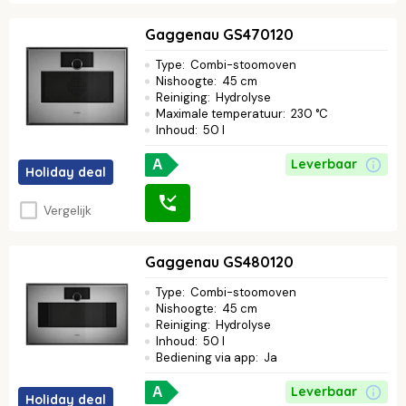
Gaggenau GS470120
Type
:
Combi-stoomoven
Nishoogte
:
45 cm
Reiniging
:
Hydrolyse
Maximale temperatuur
:
230 °C
Inhoud
:
50 l
Leverbaar
A
Holiday deal
Vergelijk
Gaggenau GS480120
Type
:
Combi-stoomoven
Nishoogte
:
45 cm
Reiniging
:
Hydrolyse
Inhoud
:
50 l
Bediening via app
:
Ja
Leverbaar
A
Holiday deal