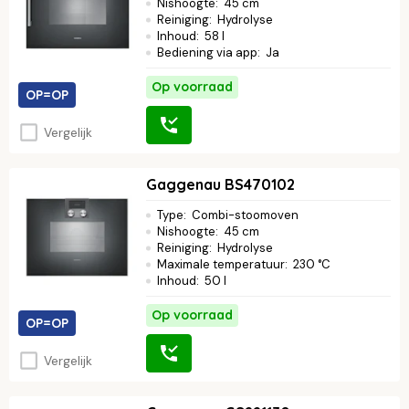
Nishoogte
:
45 cm
Reiniging
:
Hydrolyse
Inhoud
:
58 l
Bediening via app
:
Ja
Op voorraad
OP=OP
Vergelijk
Gaggenau BS470102
Type
:
Combi-stoomoven
Nishoogte
:
45 cm
Reiniging
:
Hydrolyse
Maximale temperatuur
:
230 °C
Inhoud
:
50 l
Op voorraad
OP=OP
Vergelijk