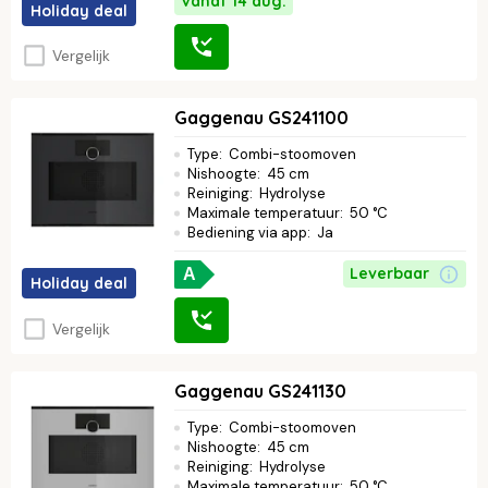
Vanaf 14 aug.
Holiday deal
Vergelijk
Gaggenau GS241100
Type
:
Combi-stoomoven
Nishoogte
:
45 cm
Reiniging
:
Hydrolyse
Maximale temperatuur
:
50 °C
Bediening via app
:
Ja
Leverbaar
A
Holiday deal
Vergelijk
Gaggenau GS241130
Type
:
Combi-stoomoven
Nishoogte
:
45 cm
Reiniging
:
Hydrolyse
Maximale temperatuur
:
50 °C