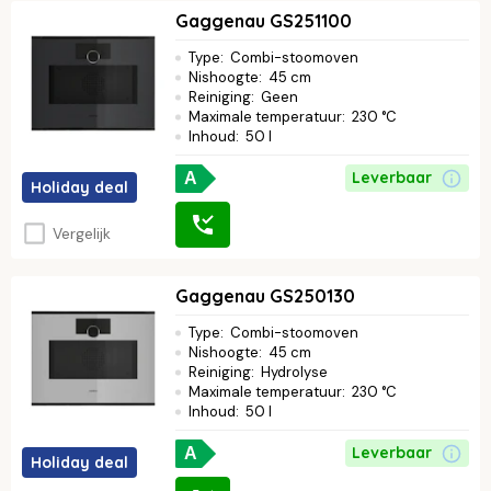
Gaggenau GS251100
Type
:
Combi-stoomoven
Nishoogte
:
45 cm
Reiniging
:
Geen
Maximale temperatuur
:
230 °C
Inhoud
:
50 l
Leverbaar
A
Holiday deal
Vergelijk
Gaggenau GS250130
Type
:
Combi-stoomoven
Nishoogte
:
45 cm
Reiniging
:
Hydrolyse
Maximale temperatuur
:
230 °C
Inhoud
:
50 l
Leverbaar
A
Holiday deal