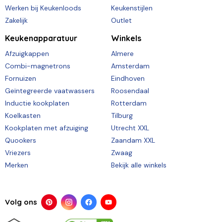
Werken bij Keukenloods
Keukenstijlen
Zakelijk
Outlet
Keukenapparatuur
Winkels
Afzuigkappen
Almere
Combi-magnetrons
Amsterdam
Fornuizen
Eindhoven
Geïntegreerde vaatwassers
Roosendaal
Inductie kookplaten
Rotterdam
Koelkasten
Tilburg
Kookplaten met afzuiging
Utrecht XXL
Quookers
Zaandam XXL
Vriezers
Zwaag
Merken
Bekijk alle winkels
Volg ons