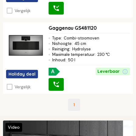
Vergelijk
Gaggenau GS481120
Type
:
Combi-stoomoven
Nishoogte
:
45 cm
Reiniging
:
Hydrolyse
Maximale temperatuur
:
230 °C
Inhoud
:
50 l
Leverbaar
A
Holiday deal
Vergelijk
1
Video