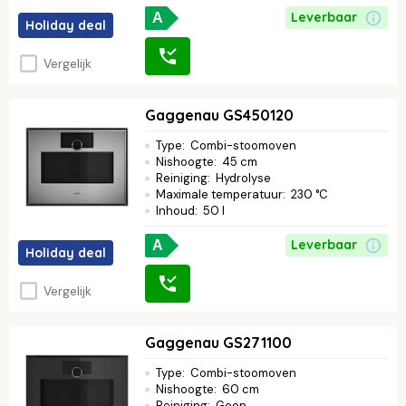
Leverbaar
A
Holiday deal
Vergelijk
Gaggenau GS450120
Type
:
Combi-stoomoven
Nishoogte
:
45 cm
Reiniging
:
Hydrolyse
Maximale temperatuur
:
230 °C
Inhoud
:
50 l
Leverbaar
A
Holiday deal
Vergelijk
Gaggenau GS271100
Type
:
Combi-stoomoven
Nishoogte
:
60 cm
Reiniging
:
Geen