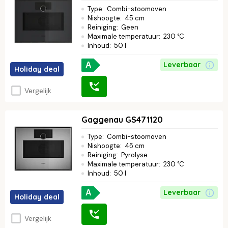
Type
:
Combi-stoomoven
Nishoogte
:
45 cm
Reiniging
:
Geen
Maximale temperatuur
:
230 °C
Inhoud
:
50 l
Leverbaar
A
Holiday deal
Vergelijk
Gaggenau GS471120
Type
:
Combi-stoomoven
Nishoogte
:
45 cm
Reiniging
:
Pyrolyse
Maximale temperatuur
:
230 °C
Inhoud
:
50 l
Leverbaar
A
Holiday deal
Vergelijk