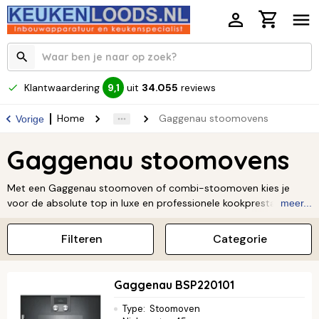
Klantwaardering
uit
34.055
reviews
9,1
Home
Gaggenau stoomovens
Vorige
Gaggenau stoomovens
Met een Gaggenau stoomoven of combi-stoomoven kies je
voor de absolute top in luxe en professionele kookprestaties,
meer...
waarbij gezonde gerechten en sublieme smaken samenkomen.
Deze Gaggenau stoomovens, vervaardigd uit de meest
Filteren
Categorie
hoogwaardige materialen, bieden innovatieve technologieën
zoals een volautomatisch reinigingssysteem en een vaste
wateraansluiting voor ultiem gemak. Ervaar de ongeëvenaarde
Gaggenau BSP220101
precisie en het iconische design van Gaggenau en transformeer
je keuken in een culinair meesteratelier.
Lees verder ↓
Type
:
Stoomoven