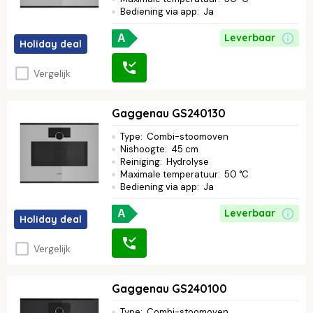
Bediening via app
:
Ja
Leverbaar
A
Holiday deal
Vergelijk
Gaggenau GS240130
Type
:
Combi-stoomoven
Nishoogte
:
45 cm
Reiniging
:
Hydrolyse
Maximale temperatuur
:
50 °C
Bediening via app
:
Ja
Leverbaar
A
Holiday deal
Vergelijk
Gaggenau GS240100
Type
:
Combi-stoomoven