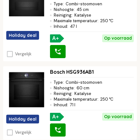
Type
:
Combi-stoomoven
Nishoogte
:
45 cm
Reiniging
:
Katalyse
Maximale temperatuur
:
250 °C
Inhoud
:
47 l
Holiday deal
Op voorraad
A+
Vergelijk
Bosch HSG936AB1
Type
:
Combi-stoomoven
Nishoogte
:
60 cm
Reiniging
:
Katalyse
Maximale temperatuur
:
250 °C
Inhoud
:
71 l
Op voorraad
A+
Holiday deal
Vergelijk