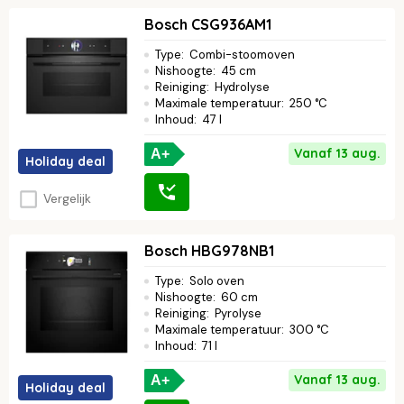
Bosch CSG936AM1
Type
:
Combi-stoomoven
Nishoogte
:
45 cm
Reiniging
:
Hydrolyse
Maximale temperatuur
:
250 °C
Inhoud
:
47 l
Vanaf 13 aug.
A+
Holiday deal
Vergelijk
Bosch HBG978NB1
Type
:
Solo oven
Nishoogte
:
60 cm
Reiniging
:
Pyrolyse
Maximale temperatuur
:
300 °C
Inhoud
:
71 l
Vanaf 13 aug.
A+
Holiday deal