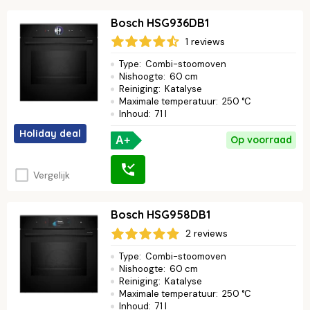
Bosch HSG936DB1
1 reviews
Type
:
Combi-stoomoven
Nishoogte
:
60 cm
Reiniging
:
Katalyse
Maximale temperatuur
:
250 °C
Inhoud
:
71 l
Holiday deal
Op voorraad
A+
Vergelijk
Bosch HSG958DB1
2 reviews
Type
:
Combi-stoomoven
Nishoogte
:
60 cm
Reiniging
:
Katalyse
Maximale temperatuur
:
250 °C
Inhoud
:
71 l