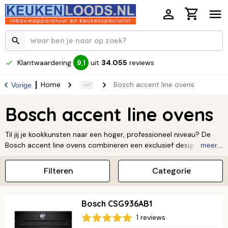
Klantwaardering
uit
34.055
reviews
9,1
Home
Bosch accent line ovens
Vorige
Bosch accent line ovens
Til jij je kookkunsten naar een hoger, professioneel niveau? De
Bosch accent line ovens combineren een exclusief design met
meer...
de allernieuwste bak- en braadtechnologie. Dankzij functies als
de PerfectBake sensor en de PerfectRoast thermometer mislukt
Filteren
Categorie
er nooit meer een gerecht. Het intuïtieve bedieningspaneel
maakt het instellen van de oven kinderlijk eenvoudig. De donkere,
strakke afwerking zorgt voor een luxe uitstraling die naadloos
Bosch CSG936AB1
opgaat in je keukenontwerp. Ervaar zelf het gemak en de precisie
1 reviews
van de accent line en ontdek de chef-kok in jezelf.
Lees verder ↓