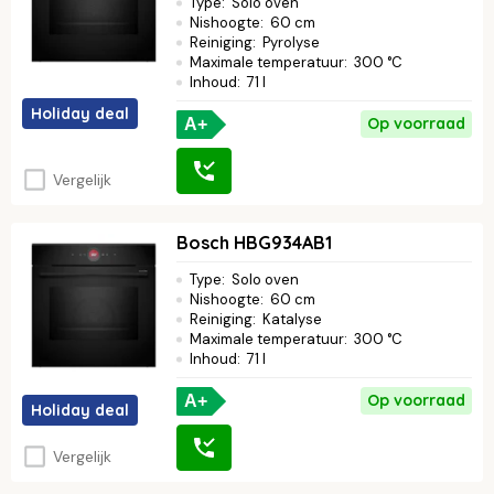
Type
:
Solo oven
Nishoogte
:
60 cm
Reiniging
:
Pyrolyse
Maximale temperatuur
:
300 °C
Inhoud
:
71 l
Holiday deal
Op voorraad
A+
Vergelijk
Bosch HBG934AB1
Type
:
Solo oven
Nishoogte
:
60 cm
Reiniging
:
Katalyse
Maximale temperatuur
:
300 °C
Inhoud
:
71 l
Op voorraad
A+
Holiday deal
Vergelijk