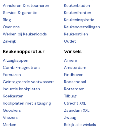
Annuleren & retourneren
Keukenbladen
Service & garantie
Keukenfronten
Blog
Keukeninspiratie
Over ons
Keukenopstellingen
Werken bij Keukenloods
Keukenstijlen
Zakelijk
Outlet
Keukenapparatuur
Winkels
Afzuigkappen
Almere
Combi-magnetrons
Amsterdam
Fornuizen
Eindhoven
Geïntegreerde vaatwassers
Roosendaal
Inductie kookplaten
Rotterdam
Koelkasten
Tilburg
Kookplaten met afzuiging
Utrecht XXL
Quookers
Zaandam XXL
Vriezers
Zwaag
Merken
Bekijk alle winkels