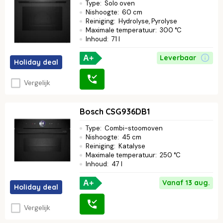
Type
:
Solo oven
Nishoogte
:
60 cm
Reiniging
:
Hydrolyse, Pyrolyse
Maximale temperatuur
:
300 °C
Inhoud
:
71 l
Leverbaar
A+
Holiday deal
Vergelijk
Bosch CSG936DB1
Type
:
Combi-stoomoven
Nishoogte
:
45 cm
Reiniging
:
Katalyse
Maximale temperatuur
:
250 °C
Inhoud
:
47 l
Vanaf 13 aug.
A+
Holiday deal
Vergelijk