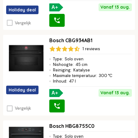
Vanaf 13 aug.
A+
Holiday deal
Vergelijk
Bosch CBG934AB1
1 reviews
Type
:
Solo oven
Nishoogte
:
45 cm
Reiniging
:
Katalyse
Maximale temperatuur
:
300 °C
Inhoud
:
47 l
Holiday deal
Vanaf 13 aug.
A+
Vergelijk
Bosch HBG8755C0
Type
:
Solo oven