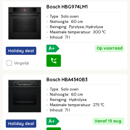
Bosch HBG974LM1
Type
:
Solo oven
Nishoogte
:
60 cm
Reiniging
:
Pyrolyse, Hydrolyse
Maximale temperatuur
:
300 °C
Inhoud
:
71 l
Op voorraad
A+
Holiday deal
Vergelijk
Bosch HBA4340B3
Type
:
Solo oven
Nishoogte
:
60 cm
Reiniging
:
Hydrolyse
Maximale temperatuur
:
275 °C
Inhoud
:
71 l
Vanaf 13 aug.
A+
Holiday deal