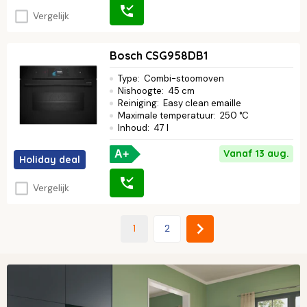
Vergelijk
Bosch CSG958DB1
Type
:
Combi-stoomoven
Nishoogte
:
45 cm
Reiniging
:
Easy clean emaille
Maximale temperatuur
:
250 °C
Inhoud
:
47 l
Vanaf 13 aug.
A+
Holiday deal
Vergelijk
1
2