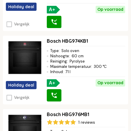
Holiday deal
Op voorraad
A+
Vergelijk
Bosch HBG974KB1
Type
:
Solo oven
Nishoogte
:
60 cm
Reiniging
:
Pyrolyse
Maximale temperatuur
:
300 °C
Inhoud
:
71 l
Op voorraad
A+
Holiday deal
Vergelijk
Bosch HBG976MB1
1 reviews