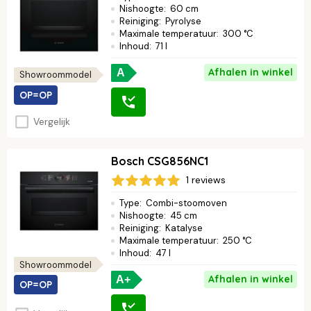
Nishoogte
:
60 cm
Reiniging
:
Pyrolyse
Maximale temperatuur
:
300 °C
Inhoud
:
71 l
Afhalen in winkel
A
Showroommodel
OP=OP
Vergelijk
Bosch CSG856NC1
1 reviews
Type
:
Combi-stoomoven
Nishoogte
:
45 cm
Reiniging
:
Katalyse
Maximale temperatuur
:
250 °C
Inhoud
:
47 l
Showroommodel
Afhalen in winkel
A+
OP=OP