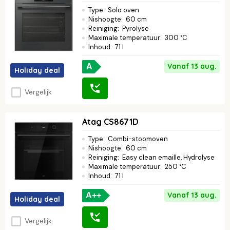
Type
:
Solo oven
Nishoogte
:
60 cm
Reiniging
:
Pyrolyse
Maximale temperatuur
:
300 °C
Inhoud
:
71 l
Vanaf 13 aug.
A
Holiday deal
Vergelijk
Atag CS8671D
Type
:
Combi-stoomoven
Nishoogte
:
60 cm
Reiniging
:
Easy clean emaille, Hydrolyse
Maximale temperatuur
:
250 °C
Inhoud
:
71 l
Vanaf 13 aug.
A++
Holiday deal
Vergelijk