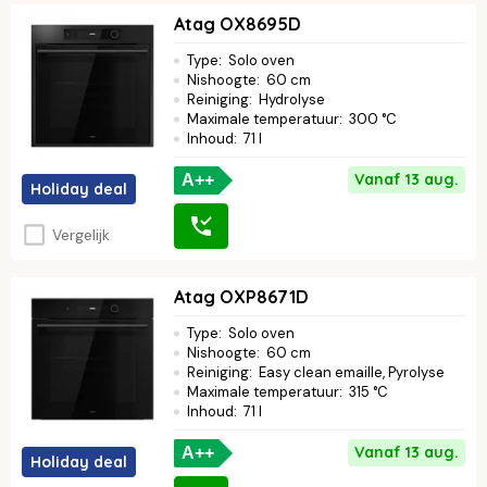
Atag OX8695D
Type
:
Solo oven
Nishoogte
:
60 cm
Reiniging
:
Hydrolyse
Maximale temperatuur
:
300 °C
Inhoud
:
71 l
Vanaf 13 aug.
A++
Holiday deal
Vergelijk
Atag OXP8671D
Type
:
Solo oven
Nishoogte
:
60 cm
Reiniging
:
Easy clean emaille, Pyrolyse
Maximale temperatuur
:
315 °C
Inhoud
:
71 l
Vanaf 13 aug.
A++
Holiday deal