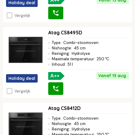
A++
Holiday deal
Vergelijk
Atag CS8495D
Type
:
Combi-stoomoven
Nishoogte
:
45 cm
Reiniging
:
Hydrolyse
Maximale temperatuur
:
250 °C
Inhoud
:
51 l
Vanaf 13 aug.
A++
Holiday deal
Vergelijk
Atag CS8412D
Type
:
Combi-stoomoven
Nishoogte
:
45 cm
Reiniging
:
Hydrolyse
Maximale temperatuur
:
250 °C