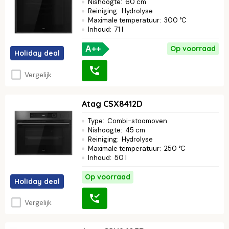
Nishoogte
:
60 cm
Reiniging
:
Hydrolyse
Maximale temperatuur
:
300 °C
Inhoud
:
71 l
Op voorraad
A++
Holiday deal
Vergelijk
Atag CSX8412D
Type
:
Combi-stoomoven
Nishoogte
:
45 cm
Reiniging
:
Hydrolyse
Maximale temperatuur
:
250 °C
Inhoud
:
50 l
Op voorraad
Holiday deal
Vergelijk