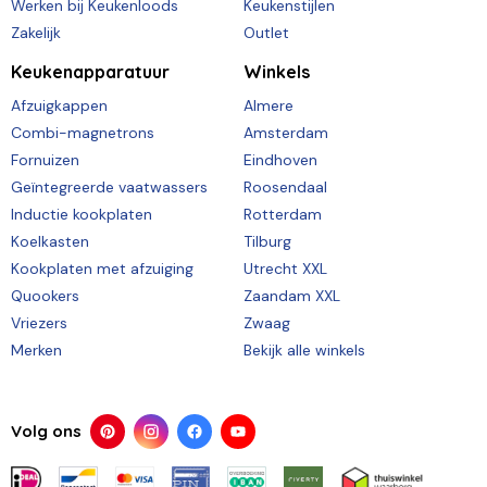
Werken bij Keukenloods
Keukenstijlen
Zakelijk
Outlet
Keukenapparatuur
Winkels
Afzuigkappen
Almere
Combi-magnetrons
Amsterdam
Fornuizen
Eindhoven
Geïntegreerde vaatwassers
Roosendaal
Inductie kookplaten
Rotterdam
Koelkasten
Tilburg
Kookplaten met afzuiging
Utrecht XXL
Quookers
Zaandam XXL
Vriezers
Zwaag
Merken
Bekijk alle winkels
Volg ons