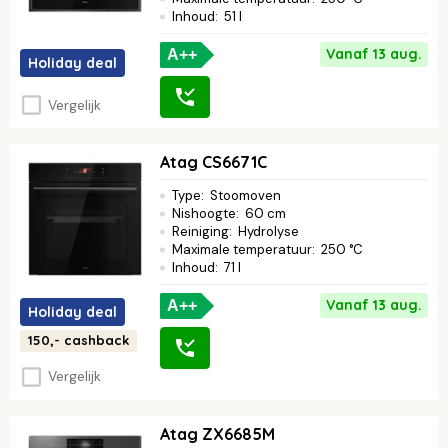
Inhoud
:
51 l
Vanaf 13 aug.
A++
Holiday deal
Vergelijk
Atag CS6671C
Type
:
Stoomoven
Nishoogte
:
60 cm
Reiniging
:
Hydrolyse
Maximale temperatuur
:
250 °C
Inhoud
:
71 l
Vanaf 13 aug.
A++
Holiday deal
150,-
cashback
Vergelijk
Atag ZX6685M