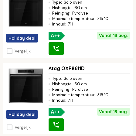
Type
:
Solo oven
Nishoogte
:
60 cm
Reiniging
:
Pyrolyse
Maximale temperatuur
:
315 °C
Inhoud
:
71 l
Vanaf 13 aug.
A++
Holiday deal
Vergelijk
Atag OXP8611D
Type
:
Solo oven
Nishoogte
:
60 cm
Reiniging
:
Pyrolyse
Maximale temperatuur
:
315 °C
Inhoud
:
71 l
Vanaf 13 aug.
A++
Holiday deal
Vergelijk