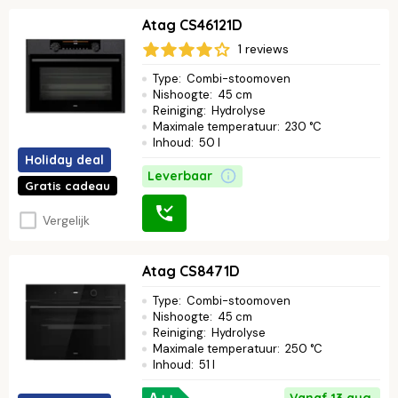
Atag CS46121D
1 reviews
Type
:
Combi-stoomoven
Nishoogte
:
45 cm
Reiniging
:
Hydrolyse
Maximale temperatuur
:
230 °C
Inhoud
:
50 l
Holiday deal
Leverbaar
Gratis cadeau
Vergelijk
Atag CS8471D
Type
:
Combi-stoomoven
Nishoogte
:
45 cm
Reiniging
:
Hydrolyse
Maximale temperatuur
:
250 °C
Inhoud
:
51 l
Vanaf 13 aug.