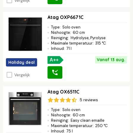
Vergelijk
Atag OXP6671C
Type
:
Solo oven
Nishoogte
:
60 cm
Reiniging
:
Hydrolyse, Pyrolyse
Maximale temperatuur
:
315 °C
Inhoud
:
71 l
Vanaf 13 aug.
A++
Holiday deal
Vergelijk
Atag OX6511C
5 reviews
Type
:
Solo oven
Nishoogte
:
60 cm
Reiniging
:
Easy clean emaille
Maximale temperatuur
:
250 °C
Inhoud
:
75 l