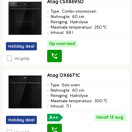
Atag CSX8695D
Type
:
Combi-stoomoven
Nishoogte
:
60 cm
Reiniging
:
Hydrolyse
Maximale temperatuur
:
250 °C
Inhoud
:
68 l
Op voorraad
Holiday deal
Vergelijk
Atag OX6671C
Type
:
Solo oven
Nishoogte
:
60 cm
Reiniging
:
Hydrolyse
Maximale temperatuur
:
300 °C
Inhoud
:
71 l
Vanaf 13 aug.
A++
Holiday deal