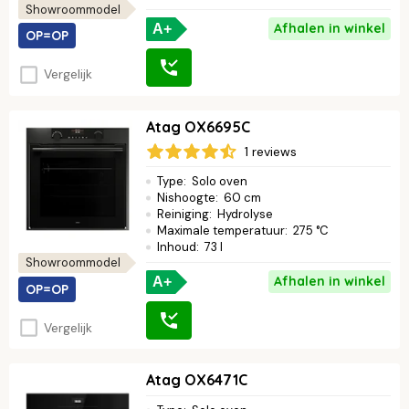
Showroommodel
Afhalen in winkel
A+
OP=OP
Vergelijk
Atag OX6695C
1 reviews
Type
:
Solo oven
Nishoogte
:
60 cm
Reiniging
:
Hydrolyse
Maximale temperatuur
:
275 °C
Inhoud
:
73 l
Showroommodel
Afhalen in winkel
A+
OP=OP
Vergelijk
Atag OX6471C