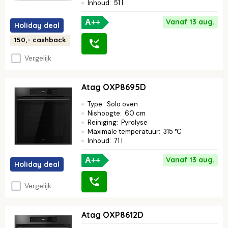
Inhoud
:
51 l
Vanaf 13 aug.
A++
Holiday deal
150,-
cashback
Vergelijk
Atag OXP8695D
Type
:
Solo oven
Nishoogte
:
60 cm
Reiniging
:
Pyrolyse
Maximale temperatuur
:
315 °C
Inhoud
:
71 l
Vanaf 13 aug.
A++
Holiday deal
Vergelijk
Atag OXP8612D