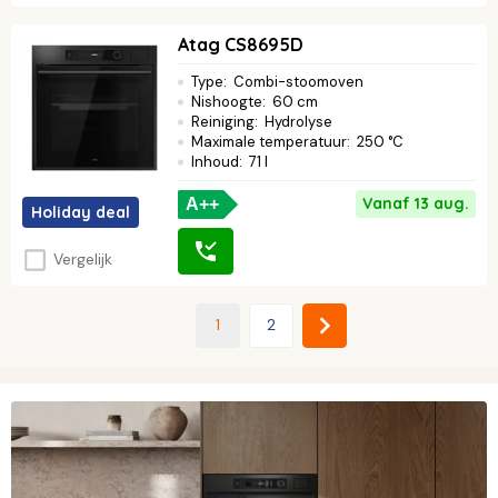
Atag CS8695D
Type
:
Combi-stoomoven
Nishoogte
:
60 cm
Reiniging
:
Hydrolyse
Maximale temperatuur
:
250 °C
Inhoud
:
71 l
Vanaf 13 aug.
A++
Holiday deal
Vergelijk
1
2