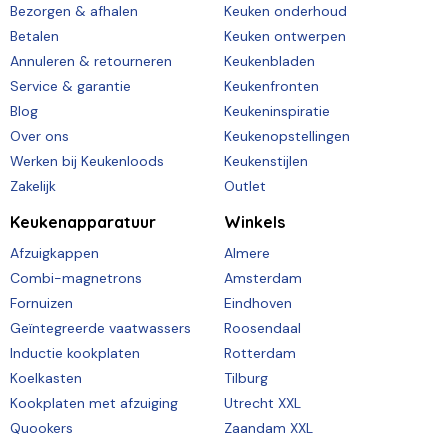
Bezorgen & afhalen
Keuken onderhoud
Betalen
Keuken ontwerpen
Annuleren & retourneren
Keukenbladen
Service & garantie
Keukenfronten
Blog
Keukeninspiratie
Over ons
Keukenopstellingen
Werken bij Keukenloods
Keukenstijlen
Zakelijk
Outlet
Keukenapparatuur
Winkels
Afzuigkappen
Almere
Combi-magnetrons
Amsterdam
Fornuizen
Eindhoven
Geïntegreerde vaatwassers
Roosendaal
Inductie kookplaten
Rotterdam
Koelkasten
Tilburg
Kookplaten met afzuiging
Utrecht XXL
Quookers
Zaandam XXL