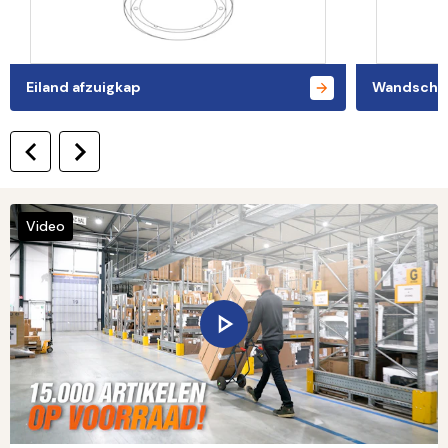
Eiland afzuigkap
Wandschou
Video