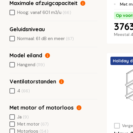
Maximale afzuigcapaciteit
Met m
Hoog: vanaf 601 m3/u
(66)
Op voor
3763
Geluidsniveau
Meestal
4
Normaal: 61 dB en meer
(67)
Model eiland
Holiday d
Hangend
(119)
Ventilatorstanden
4
(66)
Met motor of motorloos
Ja
(9)
Met motor
(67)
Vergel
Motorloos
(54)