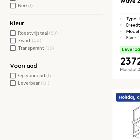
Wave 2
Nee
(1)
Type
:
Kleur
Breed
Model 
Roestvrijstaal
(53)
Kleur
:
Zwart
(44)
Transparant
(35)
Leverba
2372
Voorraad
Meestal
2
Op voorraad
(1)
Leverbaar
(131)
Holiday d