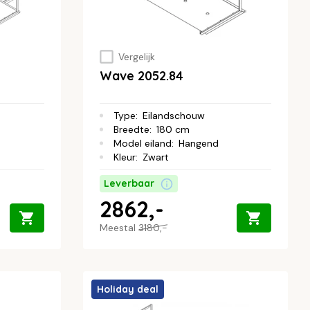
Vergelijk
Wave 2052.84
Type
:
Eilandschouw
Breedte
:
180 cm
Model eiland
:
Hangend
Kleur
:
Zwart
Leverbaar
2862,-
Meestal
3180,-
Holiday deal