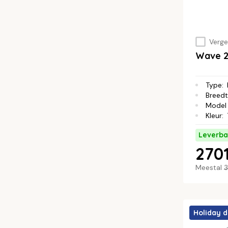
Vergel
Wave 2
Type
:
Breed
Model 
Kleur
:
Leverba
2701
Meestal
3
Holiday d