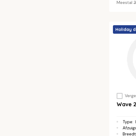
Meestal
3
Holiday d
Vergel
Wave 2
Type
:
Afzuig
Breed