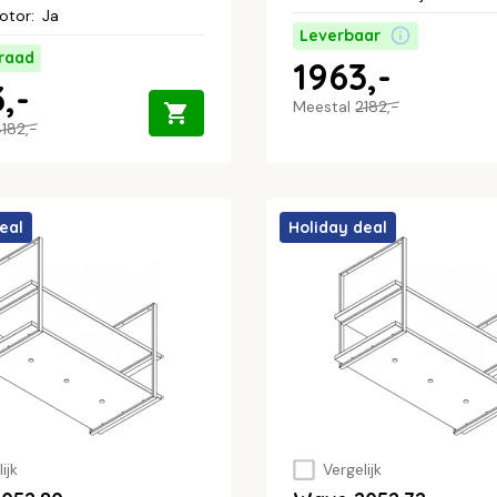
otor
:
Ja
Leverbaar
raad
1963,-
,-
Meestal
2182,-
182,-
eal
Holiday deal
ijk
Vergelijk