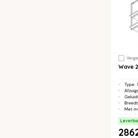
Vergel
Wave 2
Type
:
Afzuig
Geluid
Breed
Met m
Leverba
2862