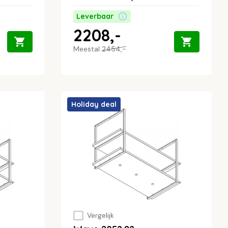
Leverbaar
2208,-
Meestal
2454,-
Holiday deal
Vergelijk