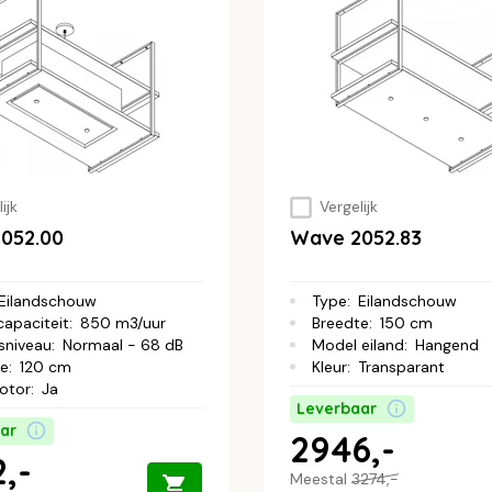
ijk
Vergelijk
052.00
Wave 2052.83
Eilandschouw
Type
:
Eilandschouw
capaciteit
:
850 m3/uur
Breedte
:
150 cm
sniveau
:
Normaal - 68 dB
Model eiland
:
Hangend
te
:
120 cm
Kleur
:
Transparant
otor
:
Ja
Leverbaar
ar
2946,-
,-
Meestal
3274,-