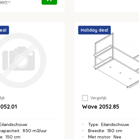
180,-
eal
Holiday deal
ijk
Vergelijk
052.01
Wave 2052.85
Eilandschouw
Type
:
Eilandschouw
capaciteit
:
850 m3/uur
Breedte
:
180 cm
te
:
150 cm
Met motor
:
Nee