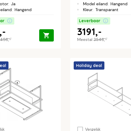
otor
:
Ja
Model eiland
:
Hangend
eiland
:
Hangend
Kleur
:
Transparant
ar
Leverbaar
,-
3191,-
456,-
Meestal
3546,-
eal
Holiday deal
ijk
Vergelijk