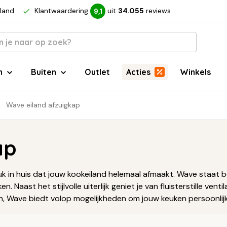
rland
Klantwaardering
uit
34.055
reviews
9,1
n
Buiten
Outlet
Acties
Winkels
Wave eiland afzuigkap
ap
tuk in huis dat jouw kookeiland helemaal afmaakt. Wave staa
Naast het stijlvolle uiterlijk geniet je van fluisterstille ven
sch, Wave biedt volop mogelijkheden om jouw keuken persoonlij