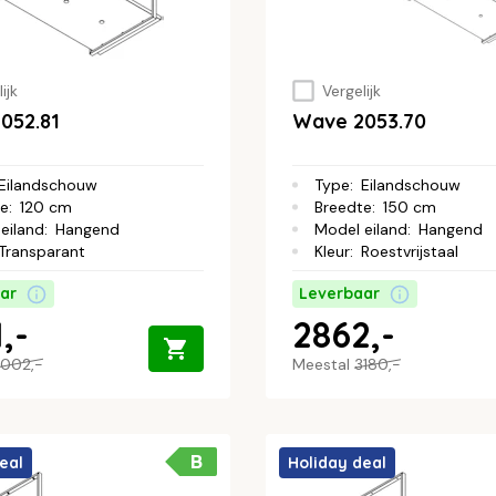
ijk
Vergelijk
052.81
Wave 2053.70
Eilandschouw
Type
:
Eilandschouw
te
:
120 cm
Breedte
:
150 cm
eiland
:
Hangend
Model eiland
:
Hangend
Transparant
Kleur
:
Roestvrijstaal
ar
Leverbaar
,-
2862,-
002,-
Meestal
3180,-
B
eal
Holiday deal