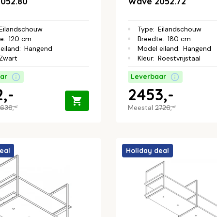
052.80
Wave 2052.72
Eilandschouw
Type
:
Eilandschouw
te
:
120 cm
Breedte
:
180 cm
eiland
:
Hangend
Model eiland
:
Hangend
Zwart
Kleur
:
Roestvrijstaal
ar
Leverbaar
,-
2453,-
636,-
Meestal
2726,-
eal
Holiday deal