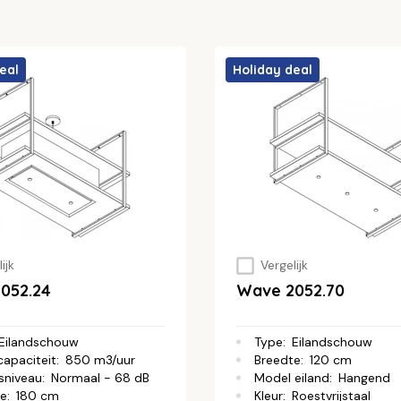
eal
Holiday deal
ijk
Vergelijk
052.24
Wave 2052.70
Eilandschouw
Type
:
Eilandschouw
capaciteit
:
850 m3/uur
Breedte
:
120 cm
sniveau
:
Normaal - 68 dB
Model eiland
:
Hangend
te
:
180 cm
Kleur
:
Roestvrijstaal