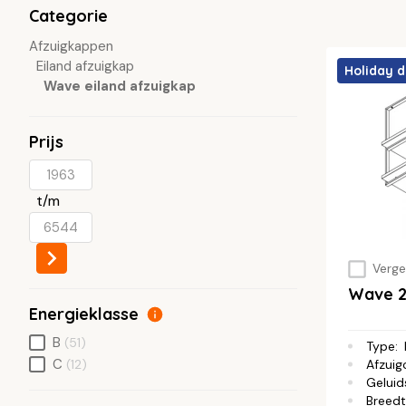
Categorie
Afzuigkappen
Eiland afzuigkap
Holiday d
Wave eiland afzuigkap
Prijs
t/m
Vergel
Wave 2
Energieklasse
B
(51)
Type
:
C
Afzuig
(12)
Geluid
Breed