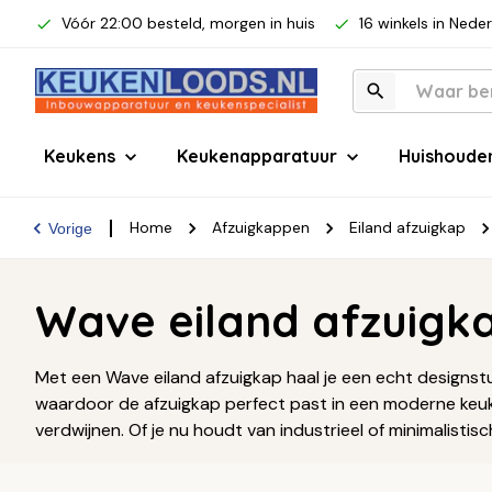
Vóór 22:00 besteld, morgen in huis
16 winkels in Nede
Keukens
Keukenapparatuur
Huishoude
Home
Afzuigkappen
Eiland afzuigkap
Vorige
Wave eiland afzuigk
Met een Wave eiland afzuigkap haal je een echt designs
waardoor de afzuigkap perfect past in een moderne keuken. 
verdwijnen. Of je nu houdt van industrieel of minimalisti
uitstraling die het verdient.