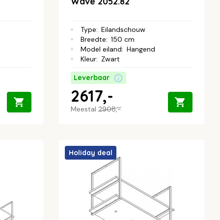
Wave 2052.82
Type
:
Eilandschouw
Breedte
:
150 cm
Model eiland
:
Hangend
Kleur
:
Zwart
Leverbaar
2617,-
Meestal
2908,-
Holiday deal