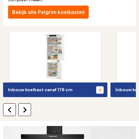
Bekijk alle Pelgrim koelkasten
Inbouw koelkast vanaf 178 cm
Inbouw ko