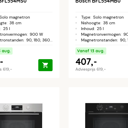
BFL554MS0
Bosch BFL554MB0
Solo magnetron
Type
:
Solo magnetron
ogte
:
38 cm
Nishoogte
:
38 cm
d
:
25 l
Inhoud
:
25 l
tronvermogen
:
900 W
Magnetronvermogen
:
9
tronstanden
:
90, 180, 360, 600, 900 W
Magnetronstanden
:
90, 180,
3 aug.
Vanaf 13 aug.
-
407,-
js
619,-
Adviesprijs
619,-