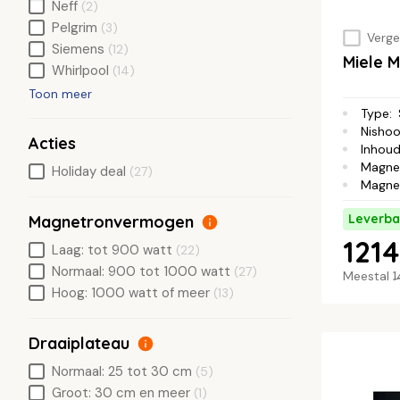
Neff
(2)
Pelgrim
(3)
Vergel
Siemens
(12)
Miele 
Whirlpool
(14)
Toon meer
Type
:
Nisho
Acties
Inhou
Magne
Holiday deal
(27)
Magne
Leverba
Magnetronvermogen
1214
Laag: tot 900 watt
(22)
Normaal: 900 tot 1000 watt
(27)
Meestal
1
Hoog: 1000 watt of meer
(13)
Draaiplateau
Normaal: 25 tot 30 cm
(5)
Groot: 30 cm en meer
(1)