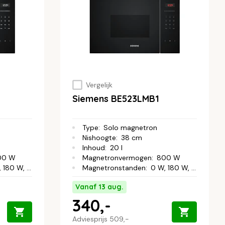
Vergelijk
Siemens BE523LMB1
Type
:
Solo magnetron
Nishoogte
:
38 cm
Inhoud
:
20 l
00 W
Magnetronvermogen
:
800 W
 W, 360 W, 600 W
Magnetronstanden
:
0 W, 180 W, 360 W, 600 W, 800 W
Vanaf 13 aug.
340,-
Adviesprijs
509,-