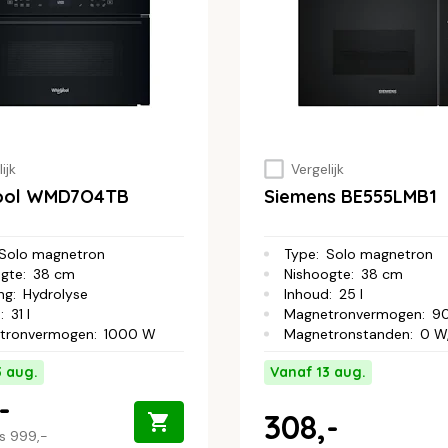
ijk
Vergelijk
pool WMD7O4TB
Siemens BE555LMB1
Solo magnetron
Type
:
Solo magnetron
ogte
:
38 cm
Nishoogte
:
38 cm
ing
:
Hydrolyse
Inhoud
:
25 l
d
:
31 l
Magnetronvermogen
:
9
tronvermogen
:
1000 W
Magnetronstanden
:
0 W, 180
3 aug.
Vanaf 13 aug.
-
308,-
js
999,-