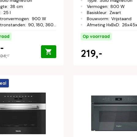
Solo magnetron
Type
:
Solo magnetron
ogte
:
38 cm
Vermogen
:
800 W
d
:
25 l
Basiskleur
:
Zwart
tronvermogen
:
900 W
Bouwvorm
:
Vrijstaand
tronstanden
:
90, 180, 360, 600, 900 W
Afmeting HxBxD
:
26x45
raad
Op voorraad
-
219,-
94,-
eal