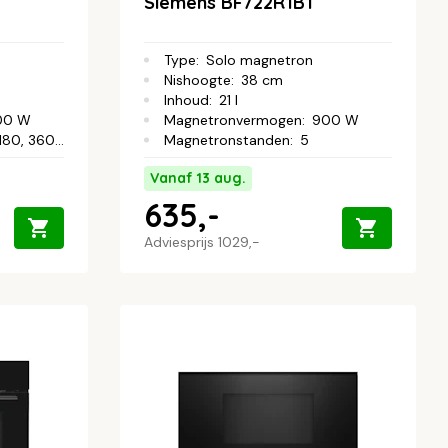
Siemens BF722R1B1
Type
:
Solo magnetron
Nishoogte
:
38 cm
Inhoud
:
21 l
00 W
Magnetronvermogen
:
900 W
 360, 600, 900 W
Magnetronstanden
:
5
Vanaf 13 aug.
635,-
Adviesprijs
1029,-