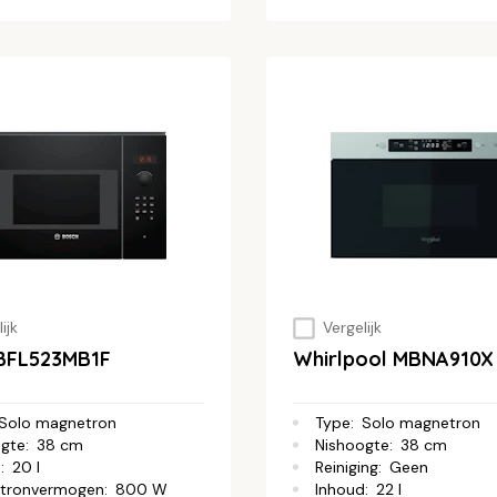
ijk
Vergelijk
BFL523MB1F
Whirlpool MBNA910X
Solo magnetron
Type
:
Solo magnetron
ogte
:
38 cm
Nishoogte
:
38 cm
d
:
20 l
Reiniging
:
Geen
tronvermogen
:
800 W
Inhoud
:
22 l