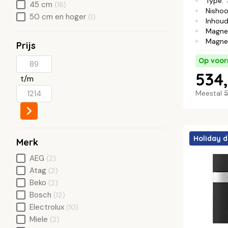
Type
:
45 cm
(18)
Nisho
50 cm en hoger
(1)
Inhou
Magne
Magne
Prijs
Op voor
534,
t/m
Meestal
5
Holiday d
Merk
AEG
(2)
Atag
(2)
Beko
(2)
Bosch
(12)
Electrolux
(10)
Miele
(2)