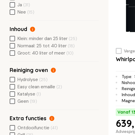
Ja
(31)
Nee
(15)
Inhoud
Klein: minder dan 25 liter
(25)
Normaal: 25 tot 40 liter
(18)
Vergel
Groot: 40 liter of meer
(10)
Whirl
Reiniging oven
Type
:
Hydrolyse
(25)
Nisho
Easy clean emaille
(2)
Reinig
Katalyse
(1)
Inhou
Magne
Geen
(19)
Vanaf 1
Extra functies
639,
Ontdooifunctie
(41)
Adviespri