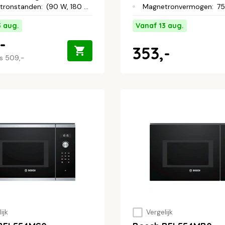
tronstanden
:
(90 W, 180 W, 360 W, 600 W, 800 W
Magnetronvermogen
:
7
3 aug.
Vanaf 13 aug.
-
353,-
js
509,-
ijk
Vergelijk