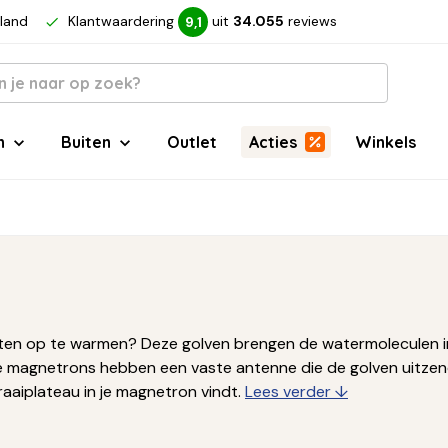
rland
Klantwaardering
uit
34.055
reviews
9,1
n
Buiten
Outlet
Acties
Winkels
eten op te warmen? Deze golven brengen de watermoleculen in
e magnetrons hebben een vaste antenne die de golven uitzen
aaiplateau in je magnetron vindt.
Lees verder ↓