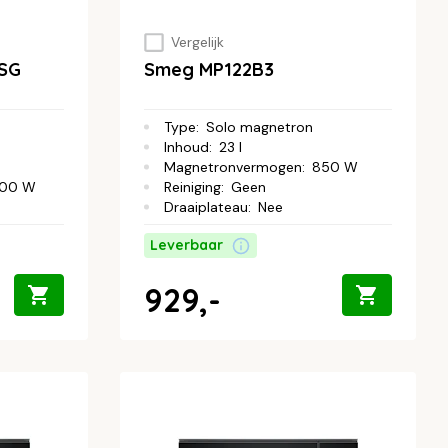
Vergelijk
SG
Smeg MP122B3
Type
:
Solo magnetron
Inhoud
:
23 l
Magnetronvermogen
:
850 W
000 W
Reiniging
:
Geen
Draaiplateau
:
Nee
Leverbaar
929,-