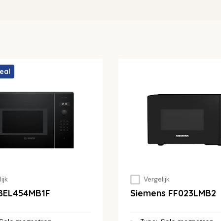
eal
ijk
Vergelijk
BEL454MB1F
Siemens FF023LMB2