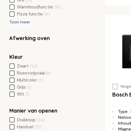
Grill
(21)
Warmhoudfunctie
(14)
Pizza functie
(6)
Toon meer
Afwerking oven
Kleur
Zwart
(52)
Roestvrijstaal
(8)
Multicolor
(2)
Vergel
Grijs
(1)
Bosch 
Wit
(1)
Manier van openen
Type
:
Nisho
Drukknop
(24)
Inhou
Handvat
(17)
Magne