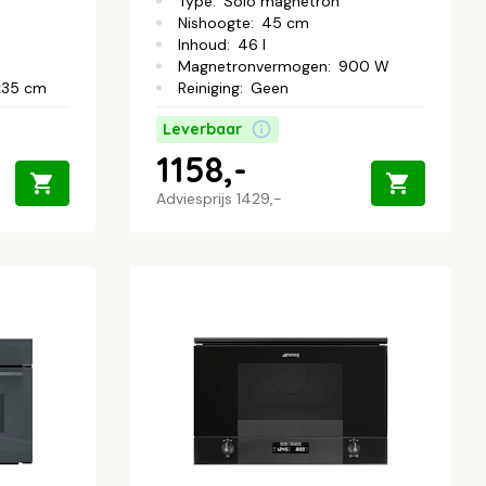
Type
:
Solo magnetron
Nishoogte
:
45 cm
Inhoud
:
46 l
Magnetronvermogen
:
900 W
x35 cm
Reiniging
:
Geen
Leverbaar
1158,-
Adviesprijs
1429,-