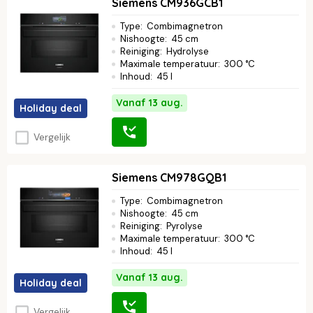
Siemens CM936GCB1
Type
:
Combimagnetron
Nishoogte
:
45 cm
Reiniging
:
Hydrolyse
Maximale temperatuur
:
300 °C
Inhoud
:
45 l
Vanaf 13 aug.
Holiday deal
Vergelijk
Siemens CM978GQB1
Type
:
Combimagnetron
Nishoogte
:
45 cm
Reiniging
:
Pyrolyse
Maximale temperatuur
:
300 °C
Inhoud
:
45 l
Vanaf 13 aug.
Holiday deal
Vergelijk