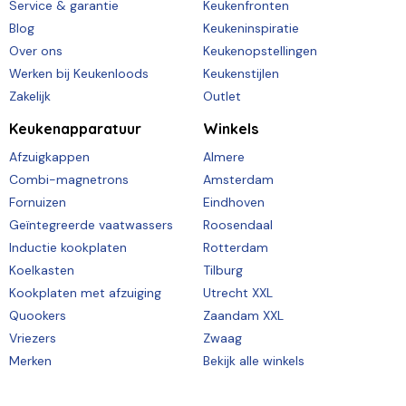
Service & garantie
Keukenfronten
Blog
Keukeninspiratie
Over ons
Keukenopstellingen
Werken bij Keukenloods
Keukenstijlen
Zakelijk
Outlet
Keukenapparatuur
Winkels
Afzuigkappen
Almere
Combi-magnetrons
Amsterdam
Fornuizen
Eindhoven
Geïntegreerde vaatwassers
Roosendaal
Inductie kookplaten
Rotterdam
Koelkasten
Tilburg
Kookplaten met afzuiging
Utrecht XXL
Quookers
Zaandam XXL
Vriezers
Zwaag
Merken
Bekijk alle winkels