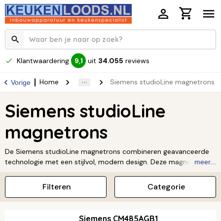
Klantwaardering
uit
34.055
reviews
9,1
Home
Siemens studioLine magnetrons
Vorige
Siemens studioLine
magnetrons
De Siemens studioLine magnetrons combineren geavanceerde
technologie met een stijlvol, modern design. Deze magnetrons
meer...
bieden niet alleen snelheid en gemak, maar ook veelzijdige
kookfuncties zoals grillen, bakken en opwarmen. Dankzij de
Filteren
Categorie
innovatieve bediening en hoogwaardige materialen passen ze
perfect in elke keuken. Met de studioLine serie geniet je van
topkwaliteit en een premium uitstraling. Siemens studioLine
Siemens CM485AGB1