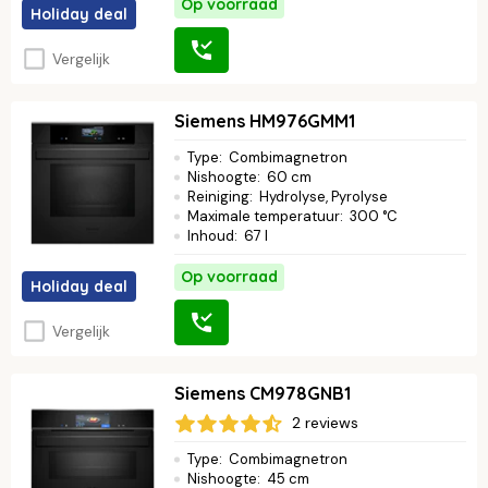
Op voorraad
Holiday deal
Vergelijk
Siemens HM976GMM1
Type
:
Combimagnetron
Nishoogte
:
60 cm
Reiniging
:
Hydrolyse, Pyrolyse
Maximale temperatuur
:
300 °C
Inhoud
:
67 l
Op voorraad
Holiday deal
Vergelijk
Siemens CM978GNB1
2 reviews
Type
:
Combimagnetron
Nishoogte
:
45 cm