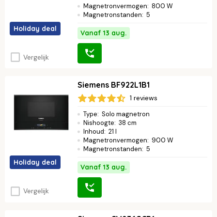
Magnetronvermogen
:
800 W
Magnetronstanden
:
5
Holiday deal
Vanaf 13 aug.
Vergelijk
Siemens BF922L1B1
1 reviews
Type
:
Solo magnetron
Nishoogte
:
38 cm
Inhoud
:
21 l
Magnetronvermogen
:
900 W
Magnetronstanden
:
5
Holiday deal
Vanaf 13 aug.
Vergelijk