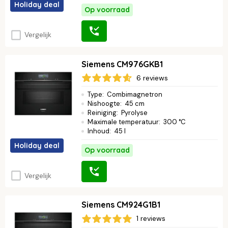
Holiday deal
Op voorraad
Vergelijk
Siemens CM976GKB1
6 reviews
Type
:
Combimagnetron
Nishoogte
:
45 cm
Reiniging
:
Pyrolyse
Maximale temperatuur
:
300 °C
Inhoud
:
45 l
Holiday deal
Op voorraad
Vergelijk
Siemens CM924G1B1
1 reviews