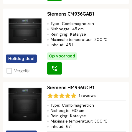
Siemens CM936GAB1
Type
:
Combimagnetron
Nishoogte
:
45 cm
Reiniging
:
Katalyse
Maximale temperatuur
:
300 °C
Inhoud
:
45 l
Op voorraad
Holiday deal
Vergelijk
Siemens HM936GCB1
1 reviews
Type
:
Combimagnetron
Nishoogte
:
60 cm
Reiniging
:
Katalyse
Maximale temperatuur
:
300 °C
Inhoud
:
67 l