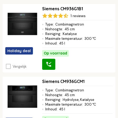
Siemens CM936G1B1
1 reviews
Type
:
Combimagnetron
Nishoogte
:
45 cm
Reiniging
:
Katalyse
Maximale temperatuur
:
300 °C
Inhoud
:
45 l
Holiday deal
Op voorraad
Vergelijk
Siemens CM936GCM1
Type
:
Combimagnetron
Nishoogte
:
45 cm
Reiniging
:
Hydrolyse, Katalyse
Maximale temperatuur
:
300 °C
Inhoud
:
45 l