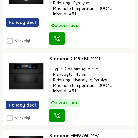
Reiniging
:
Pyrolyse
Maximale temperatuur
:
300 °C
Inhoud
:
45 l
Holiday deal
Op voorraad
Vergelijk
Siemens CM978GMM1
Type
:
Combimagnetron
Nishoogte
:
45 cm
Reiniging
:
Hydrolyse, Pyrolyse
Maximale temperatuur
:
300 °C
Inhoud
:
45 l
Op voorraad
Holiday deal
Vergelijk
Siemens HM976GMB1