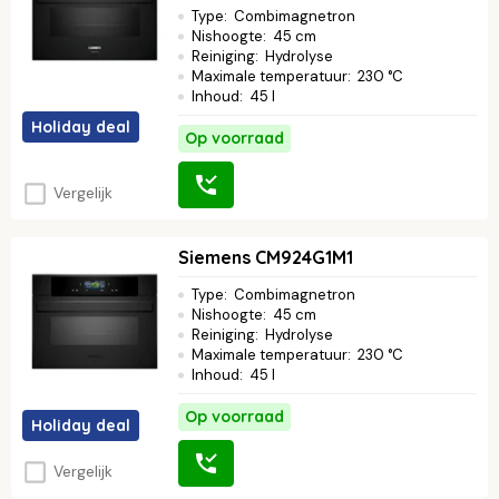
Type
:
Combimagnetron
Nishoogte
:
45 cm
Reiniging
:
Hydrolyse
Maximale temperatuur
:
230 °C
Inhoud
:
45 l
Holiday deal
Op voorraad
Vergelijk
Siemens CM924G1M1
Type
:
Combimagnetron
Nishoogte
:
45 cm
Reiniging
:
Hydrolyse
Maximale temperatuur
:
230 °C
Inhoud
:
45 l
Op voorraad
Holiday deal
Vergelijk