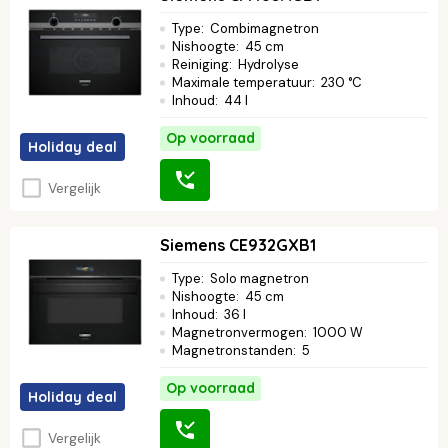
magnetrons zijn ideaal voor wie functionaliteit en design op het
hoogste niveau zoekt.
Lees verder ↓
Type
:
Combimagnetron
Nishoogte
:
45 cm
Reiniging
:
Hydrolyse
Maximale temperatuur
:
230 °C
Inhoud
:
44 l
Op voorraad
Holiday deal
Vergelijk
Siemens CE932GXB1
Type
:
Solo magnetron
Nishoogte
:
45 cm
Inhoud
:
36 l
Magnetronvermogen
:
1000 W
Magnetronstanden
:
5
Op voorraad
Holiday deal
Vergelijk