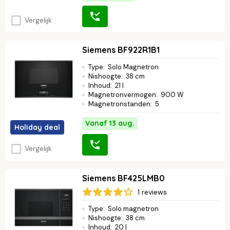
Vergelijk
Siemens BF922R1B1
Type
:
Solo Magnetron
Nishoogte
:
38 cm
Inhoud
:
21 l
Magnetronvermogen
:
900 W
Magnetronstanden
:
5
Vanaf 13 aug.
Holiday deal
Vergelijk
Siemens BF425LMB0
1 reviews
Type
:
Solo magnetron
Nishoogte
:
38 cm
Inhoud
:
20 l