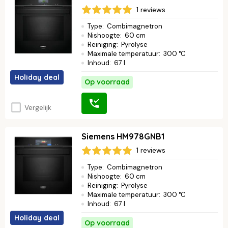
1 reviews
Type
:
Combimagnetron
Nishoogte
:
60 cm
Reiniging
:
Pyrolyse
Maximale temperatuur
:
300 °C
Inhoud
:
67 l
Holiday deal
Op voorraad
Vergelijk
Siemens HM978GNB1
1 reviews
Type
:
Combimagnetron
Nishoogte
:
60 cm
Reiniging
:
Pyrolyse
Maximale temperatuur
:
300 °C
Inhoud
:
67 l
Holiday deal
Op voorraad