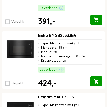
Leverbaar
391,-
Vergelijk
Beko BMGB25333BG
Type
:
Magnetron met grill
Nishoogte
:
38 cm
Inhoud
:
25 l
Magnetronvermogen
:
900 W
Draaiplateau
:
Ja
Leverbaar
424,-
Vergelijk
Pelgrim MAC113GLS
Type
:
Magnetron met grill