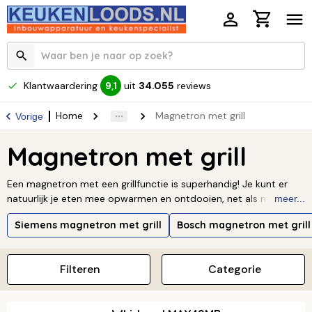
Klantwaardering
uit
34.055
reviews
9,1
Home
Magnetron met grill
Vorige
Magnetron met grill
Een magnetron met een grillfunctie is superhandig! Je kunt er
natuurlijk je eten mee opwarmen en ontdooien, net als met een
meer...
gewone magnetron. Maar wat ‘m extra leuk maakt, is de grill.
Siemens magnetron met grill
Bosch magnetron met grill
Daarmee geef je jouw gerechten een heerlijk bruin en knapperig
laagje. En wist je dat het grillen van vlees of vis een stuk
gezonder is omdat je minder vet gebruikt?
Lees verder ↓
Filteren
Categorie