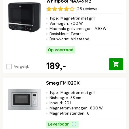
Whirlpool MAX49MB
26 reviews
Type
:
Magnetron met grill
Vermogen
:
700 W
Maximale grillvermogen
:
700 W
Basiskleur
:
Zwart
Bouwvorm
:
Vrijstaand
Op voorraad
189,-
Vergelijk
Smeg FMI020X
Type
:
Magnetron met grill
Nishoogte
:
38 cm
Inhoud
:
20 l
Magnetronvermogen
:
800 W
Magnetronstanden
:
6
Leverbaar