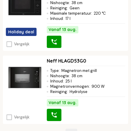
Nishoogte
:
38 cm
Reiniging
:
Geen
Maximale temperatuur
:
220 °C
Inhoud
:
17 l
Vanaf 13 aug.
Holiday deal
Vergelijk
Neff HLAGD53G0
Type
:
Magnetron met grill
Nishoogte
:
38 cm
Inhoud
:
25 l
Magnetronvermogen
:
900 W
Reiniging
:
Hydrolyse
Vanaf 13 aug.
Vergelijk