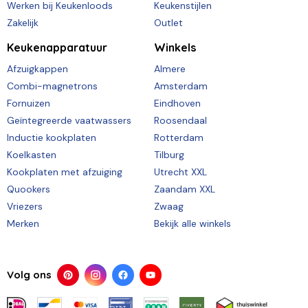
Werken bij Keukenloods
Keukenstijlen
Zakelijk
Outlet
Keukenapparatuur
Winkels
Afzuigkappen
Almere
Combi-magnetrons
Amsterdam
Fornuizen
Eindhoven
Geïntegreerde vaatwassers
Roosendaal
Inductie kookplaten
Rotterdam
Koelkasten
Tilburg
Kookplaten met afzuiging
Utrecht XXL
Quookers
Zaandam XXL
Vriezers
Zwaag
Merken
Bekijk alle winkels
Volg ons