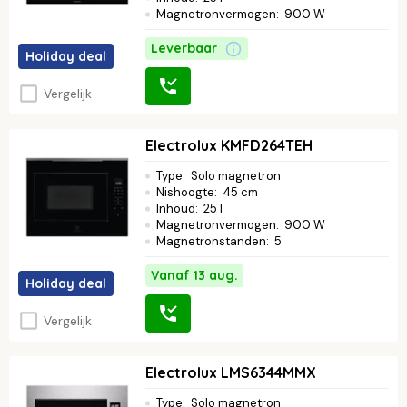
Magnetronvermogen
:
900 W
Leverbaar
Holiday deal
Vergelijk
Electrolux KMFD264TEH
Type
:
Solo magnetron
Nishoogte
:
45 cm
Inhoud
:
25 l
Magnetronvermogen
:
900 W
Magnetronstanden
:
5
Vanaf 13 aug.
Holiday deal
Vergelijk
Electrolux LMS6344MMX
Type
:
Solo magnetron