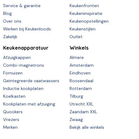
Service & garantie
Keukenfronten
Blog
Keukeninspiratie
Over ons
Keukenopstellingen
Werken bij Keukenloods
Keukenstijlen
Zakelijk
Outlet
Keukenapparatuur
Winkels
Afzuigkappen
Almere
Combi-magnetrons
Amsterdam
Fornuizen
Eindhoven
Geïntegreerde vaatwassers
Roosendaal
Inductie kookplaten
Rotterdam
Koelkasten
Tilburg
Kookplaten met afzuiging
Utrecht XXL
Quookers
Zaandam XXL
Vriezers
Zwaag
Merken
Bekijk alle winkels