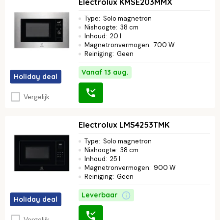
Electrolux KMSE203MMX
Type
:
Solo magnetron
Nishoogte
:
38 cm
Inhoud
:
20 l
Magnetronvermogen
:
700 W
Reiniging
:
Geen
Vanaf 13 aug.
Holiday deal
Vergelijk
Electrolux LMS4253TMK
Type
:
Solo magnetron
Nishoogte
:
38 cm
Inhoud
:
25 l
Magnetronvermogen
:
900 W
Reiniging
:
Geen
Leverbaar
Holiday deal
Vergelijk