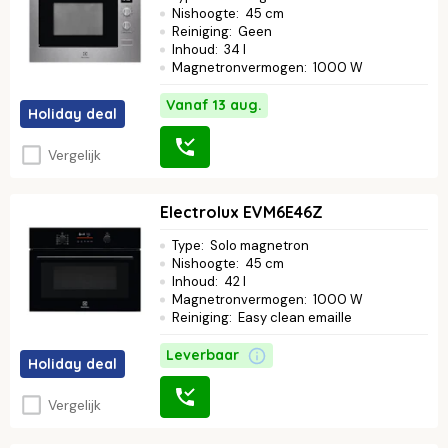
Nishoogte
:
45 cm
Reiniging
:
Geen
Inhoud
:
34 l
Magnetronvermogen
:
1000 W
Vanaf 13 aug.
Holiday deal
Vergelijk
Electrolux EVM6E46Z
Type
:
Solo magnetron
Nishoogte
:
45 cm
Inhoud
:
42 l
Magnetronvermogen
:
1000 W
Reiniging
:
Easy clean emaille
Leverbaar
Holiday deal
Vergelijk