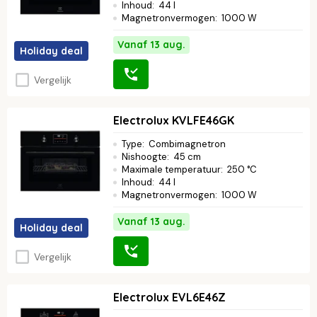
Inhoud
:
44 l
Magnetronvermogen
:
1000 W
Vanaf 13 aug.
Holiday deal
Vergelijk
Electrolux KVLFE46GK
Type
:
Combimagnetron
Nishoogte
:
45 cm
Maximale temperatuur
:
250 °C
Inhoud
:
44 l
Magnetronvermogen
:
1000 W
Vanaf 13 aug.
Holiday deal
Vergelijk
Electrolux EVL6E46Z