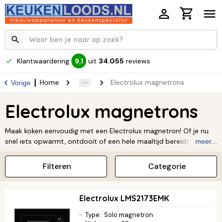
Klantwaardering
uit
34.055
reviews
9,1
Home
Electrolux magnetrons
Vorige
Electrolux magnetrons
Maak koken eenvoudig met een Electrolux magnetron! Of je nu
snel iets opwarmt, ontdooit of een hele maaltijd bereidt, een
meer...
Electrolux magnetron is je beste vriend in de keuken. Dankzij de
handige functies en het mooie design past hij perfect bij jou.
Filteren
Categorie
Kies de magnetron die bij je past, of je nu een solo- of
combimodel zoekt. Ontdek zelf hoe makkelijk en leuk koken kan
zijn.
Electrolux LMS2173EMK
Type
:
Solo magnetron