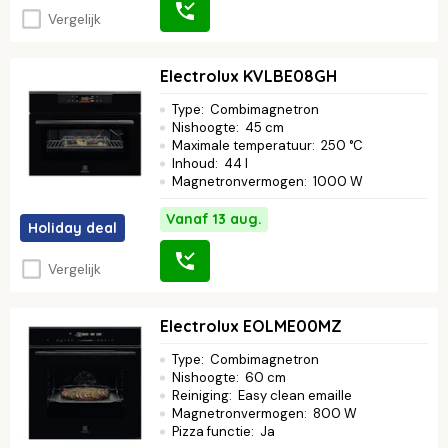
Vergelijk
Electrolux KVLBE08GH
Type
:
Combimagnetron
Nishoogte
:
45 cm
Maximale temperatuur
:
250 °C
Inhoud
:
44 l
Magnetronvermogen
:
1000 W
Vanaf 13 aug.
Holiday deal
Vergelijk
Electrolux EOLME00MZ
Type
:
Combimagnetron
Nishoogte
:
60 cm
Reiniging
:
Easy clean emaille
Magnetronvermogen
:
800 W
Pizza functie
:
Ja