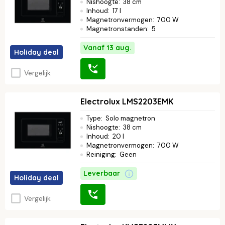
Nishoogte
:
38 cm
Inhoud
:
17 l
Magnetronvermogen
:
700 W
Magnetronstanden
:
5
Vanaf 13 aug.
Holiday deal
Vergelijk
Electrolux LMS2203EMK
Type
:
Solo magnetron
Nishoogte
:
38 cm
Inhoud
:
20 l
Magnetronvermogen
:
700 W
Reiniging
:
Geen
Leverbaar
Holiday deal
Vergelijk