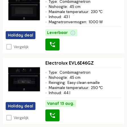
Type
:
Combimagnetron
Nishoogte
:
45 cm
Maximale temperatuur
:
230 °C
Inhoud
:
43 l
Magnetronvermogen
:
1000 W
Leverbaar
Holiday deal
Vergelijk
Electrolux EVL6E46GZ
Type
:
Combimagnetron
Nishoogte
:
45 cm
Reiniging
:
Easy clean emaille
Maximale temperatuur
:
250 °C
Inhoud
:
44 l
Vanaf 13 aug.
Holiday deal
Vergelijk