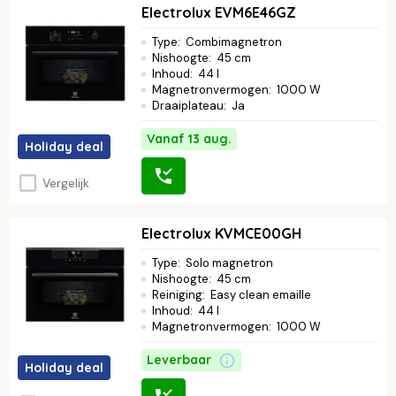
Electrolux EVM6E46GZ
Type
:
Combimagnetron
Nishoogte
:
45 cm
Inhoud
:
44 l
Magnetronvermogen
:
1000 W
Draaiplateau
:
Ja
Vanaf 13 aug.
Holiday deal
Vergelijk
Electrolux KVMCE00GH
Type
:
Solo magnetron
Nishoogte
:
45 cm
Reiniging
:
Easy clean emaille
Inhoud
:
44 l
Magnetronvermogen
:
1000 W
Leverbaar
Holiday deal