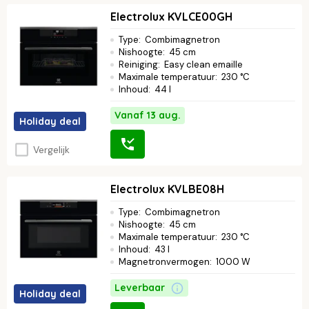
Electrolux KVLCE00GH
Type
:
Combimagnetron
Nishoogte
:
45 cm
Reiniging
:
Easy clean emaille
Maximale temperatuur
:
230 °C
Inhoud
:
44 l
Vanaf 13 aug.
Holiday deal
Vergelijk
Electrolux KVLBE08H
Type
:
Combimagnetron
Nishoogte
:
45 cm
Maximale temperatuur
:
230 °C
Inhoud
:
43 l
Magnetronvermogen
:
1000 W
Leverbaar
Holiday deal