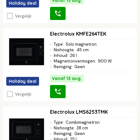
Vanaf 13 aug.
Holiday deal
Vergelijk
Electrolux KMFE264TEK
Type
:
Solo magnetron
Nishoogte
:
45 cm
Inhoud
:
26 l
Magnetronvermogen
:
900 W
Reiniging
:
Geen
Vanaf 13 aug.
Holiday deal
Vergelijk
Electrolux LMS6253TMK
Type
:
Combimagnetron
Nishoogte
:
38 cm
Reiniging
:
Geen
Inhoud
:
25 l