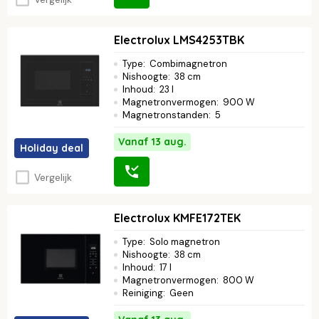
Electrolux LMS4253TBK
Type
:
Combimagnetron
Nishoogte
:
38 cm
Inhoud
:
23 l
Magnetronvermogen
:
900 W
Magnetronstanden
:
5
Vanaf 13 aug.
Holiday deal
Vergelijk
Electrolux KMFE172TEK
Type
:
Solo magnetron
Nishoogte
:
38 cm
Inhoud
:
17 l
Magnetronvermogen
:
800 W
Reiniging
:
Geen