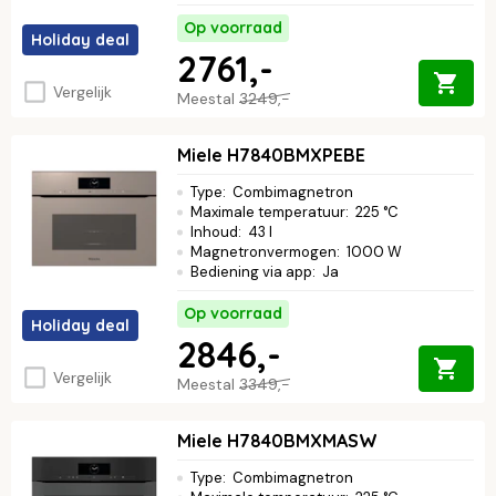
Op voorraad
Holiday deal
2761,-
Vergelijk
Meestal
3249,-
Miele H7840BMXPEBE
Type
:
Combimagnetron
Maximale temperatuur
:
225 °C
Inhoud
:
43 l
Magnetronvermogen
:
1000 W
Bediening via app
:
Ja
Op voorraad
Holiday deal
2846,-
Vergelijk
Meestal
3349,-
Miele H7840BMXMASW
Type
:
Combimagnetron