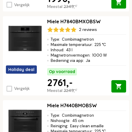
Vergelijk
Meestal
2349,-
Miele H7840BMXOBSW
2 reviews
Type
:
Combimagnetron
Maximale temperatuur
:
225 °C
Inhoud
:
43 l
Magnetronvermogen
:
1000 W
Bediening via app
:
Ja
Holiday deal
Op voorraad
2761,-
Vergelijk
Meestal
3249,-
Miele H7440BMOBSW
Type
:
Combimagnetron
Nishoogte
:
45 cm
Reiniging
:
Easy clean emaille
Maximale temperatuur
:
225 °C