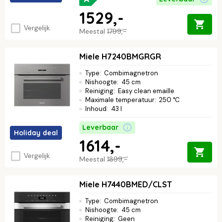
1529,-
Vergelijk
Meestal
1799,-
Miele H7240BMGRGR
Type
:
Combimagnetron
Nishoogte
:
45 cm
Reiniging
:
Easy clean emaille
Maximale temperatuur
:
250 °C
Inhoud
:
43 l
Leverbaar
Holiday deal
1614,-
Vergelijk
Meestal
1899,-
Miele H7440BMED/CLST
Type
:
Combimagnetron
Nishoogte
:
45 cm
Reiniging
:
Geen