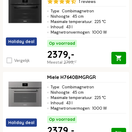
1 reviews
Type
:
Combimagnetron
Nishoogte
:
45 cm
Maximale temperatuur
:
225 °C
Inhoud
:
43 l
Magnetronvermogen
:
1000 W
Holiday deal
Op voorraad
2379,-
Vergelijk
Meestal
2799,-
Miele H7640BMGRGR
Type
:
Combimagnetron
Nishoogte
:
45 cm
Maximale temperatuur
:
225 °C
Inhoud
:
43 l
Magnetronvermogen
:
1000 W
Op voorraad
Holiday deal
2379,-