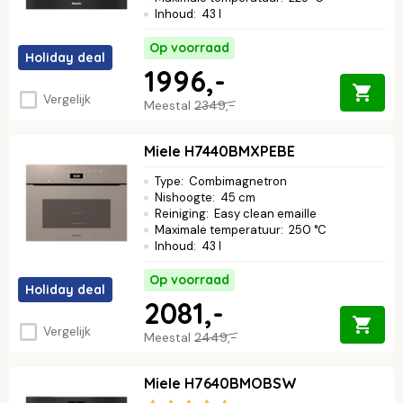
Inhoud
:
43 l
Op voorraad
Holiday deal
1996,-
Vergelijk
Meestal
2349,-
Miele H7440BMXPEBE
Type
:
Combimagnetron
Nishoogte
:
45 cm
Reiniging
:
Easy clean emaille
Maximale temperatuur
:
250 °C
Inhoud
:
43 l
Op voorraad
Holiday deal
2081,-
Vergelijk
Meestal
2449,-
Miele H7640BMOBSW