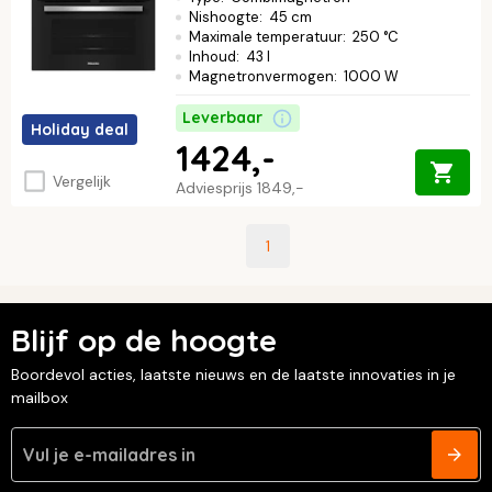
Nishoogte
:
45 cm
Maximale temperatuur
:
250 °C
Inhoud
:
43 l
Magnetronvermogen
:
1000 W
Leverbaar
Holiday deal
1424,-
Vergelijk
Adviesprijs
1849,-
1
Blijf op de hoogte
Boordevol acties, laatste nieuws en de laatste innovaties in je
mailbox