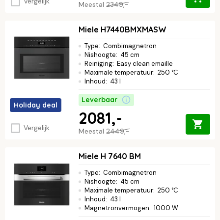
Vergelijk
Meestal
2349,-
Miele H7440BMXMASW
Type
:
Combimagnetron
Nishoogte
:
45 cm
Reiniging
:
Easy clean emaille
Maximale temperatuur
:
250 °C
Inhoud
:
43 l
Leverbaar
Holiday deal
2081,-
Vergelijk
Meestal
2449,-
Miele H 7640 BM
Type
:
Combimagnetron
Nishoogte
:
45 cm
Maximale temperatuur
:
250 °C
Inhoud
:
43 l
Magnetronvermogen
:
1000 W