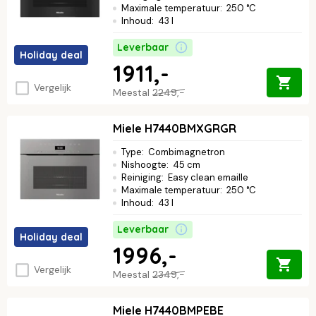
Maximale temperatuur
:
250 °C
Inhoud
:
43 l
Leverbaar
Holiday deal
1911,-
Vergelijk
Meestal
2249,-
Miele H7440BMXGRGR
Type
:
Combimagnetron
Nishoogte
:
45 cm
Reiniging
:
Easy clean emaille
Maximale temperatuur
:
250 °C
Inhoud
:
43 l
Leverbaar
Holiday deal
1996,-
Vergelijk
Meestal
2349,-
Miele H7440BMPEBE