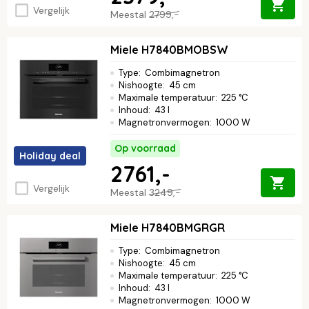
Vergelijk
Meestal
2799,-
Miele H7840BMOBSW
Type
:
Combimagnetron
Nishoogte
:
45 cm
Maximale temperatuur
:
225 °C
Inhoud
:
43 l
Magnetronvermogen
:
1000 W
Op voorraad
Holiday deal
2761,-
Vergelijk
Meestal
3249,-
Miele H7840BMGRGR
Type
:
Combimagnetron
Nishoogte
:
45 cm
Maximale temperatuur
:
225 °C
Inhoud
:
43 l
Magnetronvermogen
:
1000 W