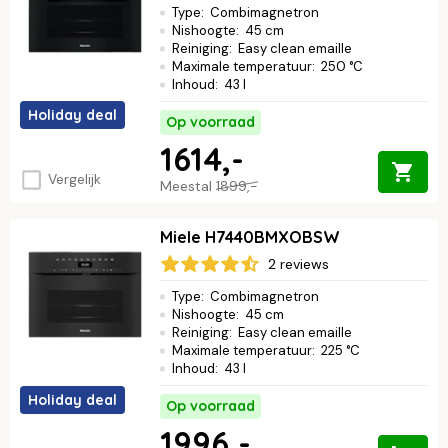
Type
:
Combimagnetron
Nishoogte
:
45 cm
Reiniging
:
Easy clean emaille
Maximale temperatuur
:
250 °C
Inhoud
:
43 l
Holiday deal
Op voorraad
1614,-
Vergelijk
Meestal
1899,-
Miele H7440BMXOBSW
2 reviews
Type
:
Combimagnetron
Nishoogte
:
45 cm
Reiniging
:
Easy clean emaille
Maximale temperatuur
:
225 °C
Inhoud
:
43 l
Holiday deal
Op voorraad
1996,-