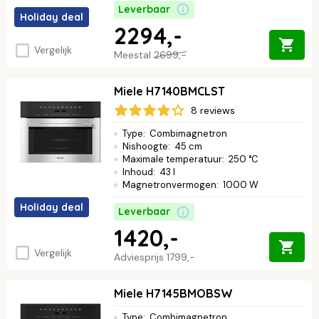
Leverbaar
Holiday deal
2294,-
Vergelijk
Meestal
2699,-
Miele H7140BMCLST
8 reviews
Type
:
Combimagnetron
Nishoogte
:
45 cm
Maximale temperatuur
:
250 °C
Inhoud
:
43 l
Magnetronvermogen
:
1000 W
Holiday deal
Leverbaar
1420,-
Vergelijk
Adviesprijs
1799,-
Miele H7145BMOBSW
Type
:
Combimagnetron