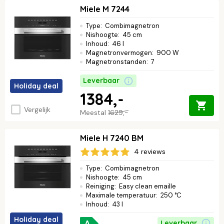
Miele M 7244
Type
:
Combimagnetron
Nishoogte
:
45 cm
Inhoud
:
46 l
Magnetronvermogen
:
900 W
Magnetronstanden
:
7
Leverbaar
Holiday deal
1384,-
Vergelijk
Meestal
1629,-
Miele H 7240 BM
4 reviews
Type
:
Combimagnetron
Nishoogte
:
45 cm
Reiniging
:
Easy clean emaille
Maximale temperatuur
:
250 °C
Inhoud
:
43 l
Holiday deal
A
Leverbaar