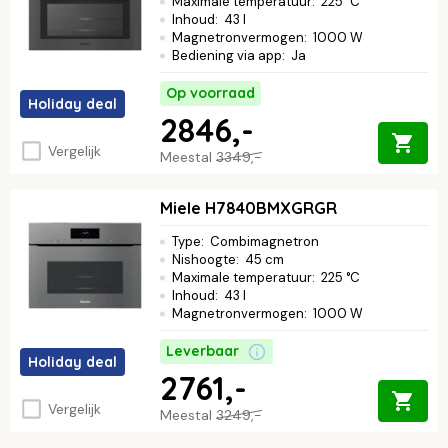
Maximale temperatuur
:
225 °C
Inhoud
:
43 l
Magnetronvermogen
:
1000 W
Bediening via app
:
Ja
Op voorraad
Holiday deal
2846,-
Vergelijk
Meestal
3349,-
Miele H7840BMXGRGR
Type
:
Combimagnetron
Nishoogte
:
45 cm
Maximale temperatuur
:
225 °C
Inhoud
:
43 l
Magnetronvermogen
:
1000 W
Leverbaar
Holiday deal
2761,-
Vergelijk
Meestal
3249,-