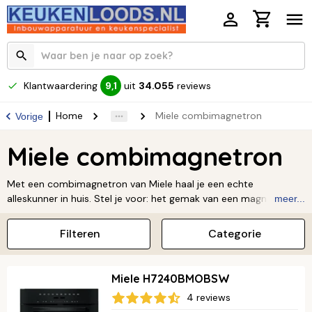
Klantwaardering
uit
34.055
reviews
9,1
Home
Miele combimagnetron
Vorige
Miele combimagnetron
Met een combimagnetron van Miele haal je een echte
alleskunner in huis. Stel je voor: het gemak van een magnetron
meer...
gecombineerd met de kracht van een oven. Zo kun je
moeiteloos bakken, grillen én opwarmen met maar één
Filteren
Categorie
apparaat! Miele staat bekend om topkwaliteit, en dat voel je in
alles. Van de slimme functies tot het prachtige design dat in
jouw keuken past. Ben je klaar om jouw kookkunsten naar een
Miele H7240BMOBSW
hoger niveau te tillen? Ontdek dan de Miele combimagnetrons
4 reviews
en ervaar zelf het verschil.