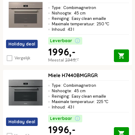
Type
:
Combimagnetron
Nishoogte
:
45 cm
Reiniging
:
Easy clean emaille
Maximale temperatuur
:
250 °C
Inhoud
:
43 l
Leverbaar
Holiday deal
1996,-
Vergelijk
Meestal
2349,-
Miele H7440BMGRGR
Type
:
Combimagnetron
Nishoogte
:
45 cm
Reiniging
:
Easy clean emaille
Maximale temperatuur
:
225 °C
Inhoud
:
43 l
Leverbaar
Holiday deal
1996,-