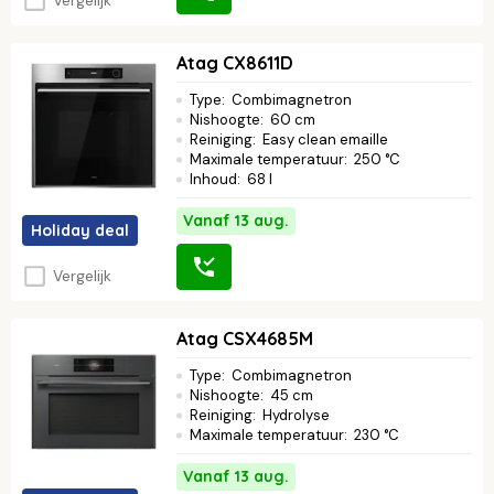
Vergelijk
Atag CX8611D
Type
:
Combimagnetron
Nishoogte
:
60 cm
Reiniging
:
Easy clean emaille
Maximale temperatuur
:
250 °C
Inhoud
:
68 l
Vanaf 13 aug.
Holiday deal
Vergelijk
Atag CSX4685M
Type
:
Combimagnetron
Nishoogte
:
45 cm
Reiniging
:
Hydrolyse
Maximale temperatuur
:
230 °C
Vanaf 13 aug.