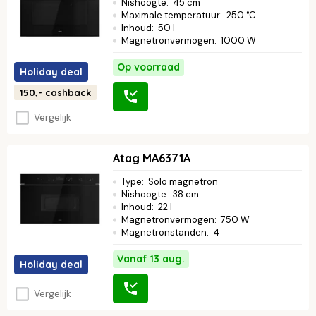
Nishoogte
:
45 cm
Maximale temperatuur
:
250 °C
Inhoud
:
50 l
Magnetronvermogen
:
1000 W
Op voorraad
Holiday deal
150,-
cashback
Vergelijk
Atag MA6371A
Type
:
Solo magnetron
Nishoogte
:
38 cm
Inhoud
:
22 l
Magnetronvermogen
:
750 W
Magnetronstanden
:
4
Vanaf 13 aug.
Holiday deal
Vergelijk