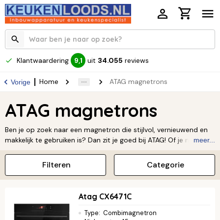
Klantwaardering
uit
34.055
reviews
9,1
Home
ATAG magnetrons
Vorige
ATAG magnetrons
Ben je op zoek naar een magnetron die stijlvol, vernieuwend en
makkelijk te gebruiken is? Dan zit je goed bij ATAG! Of je nu snel
meer...
iets wilt opwarmen, ontdooien of een hele maaltijd wilt koken,
ATAG heeft de perfecte magnetron voor jou. Je kunt kiezen uit
Filteren
Categorie
solo magnetrons of combimagnetrons, allemaal met handige
functies die koken nog leuker maken. En met hun strakke design
zien ze er in elke keuken fantastisch uit. Neem een kijkje in het
Atag CX6471C
assortiment en vind jouw ideale keukenhulp.
Type
:
Combimagnetron