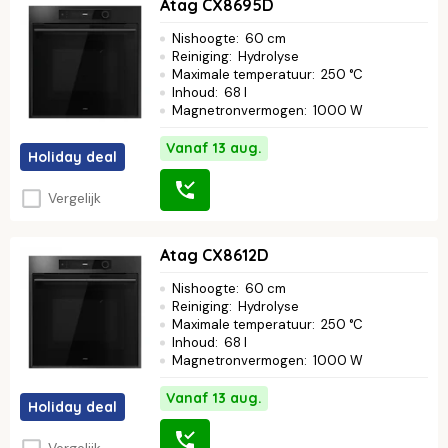
Atag CX8695D
Nishoogte
:
60 cm
Reiniging
:
Hydrolyse
Maximale temperatuur
:
250 °C
Inhoud
:
68 l
Magnetronvermogen
:
1000 W
Vanaf 13 aug.
Holiday deal
Vergelijk
Atag CX8612D
Nishoogte
:
60 cm
Reiniging
:
Hydrolyse
Maximale temperatuur
:
250 °C
Inhoud
:
68 l
Magnetronvermogen
:
1000 W
Vanaf 13 aug.
Holiday deal