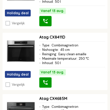
Inhoud
:
50 l
Vanaf 13 aug.
Holiday deal
Vergelijk
Atag CX8411D
Type
:
Combimagnetron
Nishoogte
:
45 cm
Reiniging
:
Easy clean emaille
Maximale temperatuur
:
250 °C
Inhoud
:
50 l
Vanaf 13 aug.
Holiday deal
Vergelijk
Atag CX4685M
Type
:
Combimagnetron