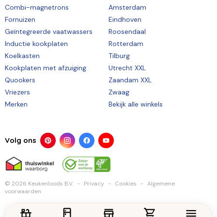
Combi-magnetrons
Amsterdam
Fornuizen
Eindhoven
Geïntegreerde vaatwassers
Roosendaal
Inductie kookplaten
Rotterdam
Koelkasten
Tilburg
Kookplaten met afzuiging
Utrecht XXL
Quookers
Zaandam XXL
Vriezers
Zwaag
Merken
Bekijk alle winkels
Volg ons
© 2026 Keukenloods B.V.
Privacy
Cookies
Algemene
voorwaarden