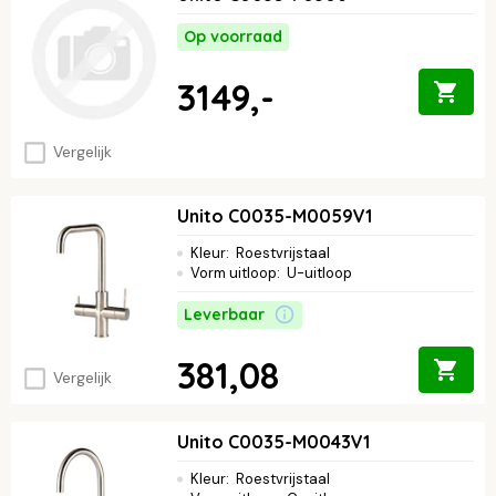
genieten van extra comfort? Dan is een Unito kokendwaterkraan
echt iets voor jou. Ontdek welke kraan jouw keuken compleet
Op voorraad
maakt.
3149,-
Vergelijk
Unito C0035-M0059V1
Kleur
:
Roestvrijstaal
Vorm uitloop
:
U-uitloop
Leverbaar
381,08
Vergelijk
Unito C0035-M0043V1
Kleur
:
Roestvrijstaal