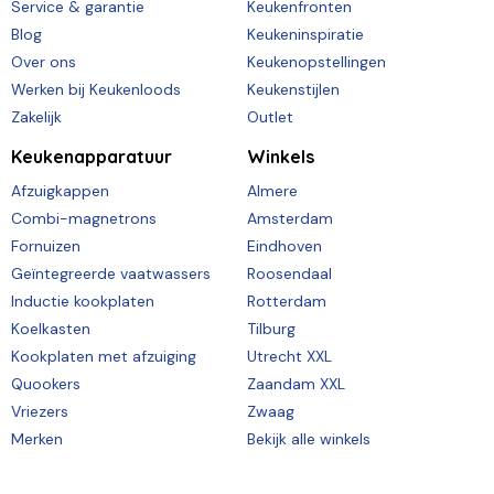
Service & garantie
Keukenfronten
Blog
Keukeninspiratie
Over ons
Keukenopstellingen
Werken bij Keukenloods
Keukenstijlen
Zakelijk
Outlet
Keukenapparatuur
Winkels
Afzuigkappen
Almere
Combi-magnetrons
Amsterdam
Fornuizen
Eindhoven
Geïntegreerde vaatwassers
Roosendaal
Inductie kookplaten
Rotterdam
Koelkasten
Tilburg
Kookplaten met afzuiging
Utrecht XXL
Quookers
Zaandam XXL
Vriezers
Zwaag
Merken
Bekijk alle winkels