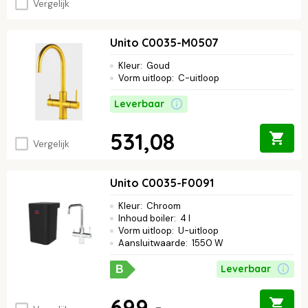
Vergelijk
Unito C0035-M0507
Kleur
:
Goud
Vorm uitloop
:
C-uitloop
Leverbaar
531,08
Vergelijk
Unito C0035-F0091
Kleur
:
Chroom
Inhoud boiler
:
4 l
Vorm uitloop
:
U-uitloop
Aansluitwaarde
:
1550 W
Leverbaar
B
699,-