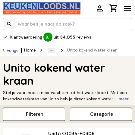
Klantwaardering
uit
34.055
reviews
9,1
Home
Unito kokend water kraan
Vorige
Unito kokend water
kraan
Stel je voor: nooit meer wachten tot het water kookt. Met een
kokendwaterkraan van Unito heb je direct kokend water voor
meer...
thee, maaltijden of het schoonmaken. Dat is pas luxe en gemak
in je keuken! De kranen van Unito zijn niet alleen handig, maar ook
Filteren
Categorie
een prachtige toevoeging aan je interieur. Of je nu een moderne
of klassieke keuken hebt, er is altijd een design dat bij jou past.
Bovendien zijn ze veilig en energiezuinig. Wil je tijd besparen en
Unito C0035-F0306