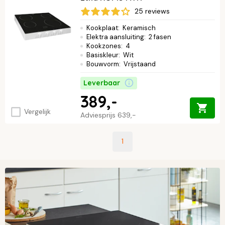
mogelijkheden en bestel jouw model direct bij Keukenloods.
Lees
25 reviews
verder ↓
Kookplaat
:
Keramisch
Elektra aansluiting
:
2 fasen
Kookzones
:
4
Basiskleur
:
Wit
Bouwvorm
:
Vrijstaand
Leverbaar
389,-
Vergelijk
Adviesprijs
639,-
1