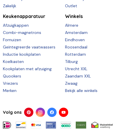
Zakelijk
Outlet
Keukenapparatuur
Winkels
Afzuigkappen
Almere
Combi-magnetrons
Amsterdam
Fornuizen
Eindhoven
Geïntegreerde vaatwassers
Roosendaal
Inductie kookplaten
Rotterdam
Koelkasten
Tilburg
Kookplaten met afzuiging
Utrecht XXL
Quookers
Zaandam XXL
Vriezers
Zwaag
Merken
Bekijk alle winkels
Volg ons