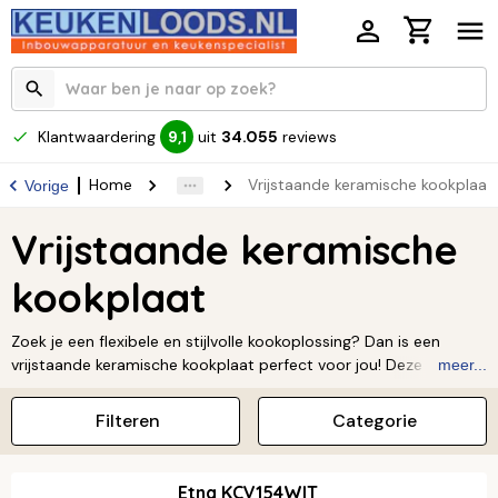
Klantwaardering
uit
34.055
reviews
9,1
Home
Vrijstaande keramische kookplaat
Vorige
Vrijstaande keramische
kookplaat
Zoek je een flexibele en stijlvolle kookoplossing? Dan is een
vrijstaande keramische kookplaat perfect voor jou! Deze handige
meer...
kookplaten hoef je niet in te bouwen; je plaatst ze gewoon waar
je maar wilt en steekt de stekker in het stopcontact. Ideaal voor
Filteren
Categorie
een studentenkamer, vakantiehuisje of als extra kookpit. Een van
de grote voordelen is het strakke, glazen oppervlak dat je
supermakkelijk schoonmaakt. Ontdek alle flexibele
Etna KCV154WIT