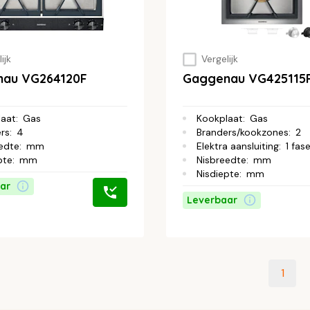
ijk
Vergelijk
au VG264120F
Gaggenau VG425115
laat
:
Gas
Kookplaat
:
Gas
rs
:
4
Branders/kookzones
:
2
edte
:
mm
Elektra aansluiting
:
1 fas
pte
:
mm
Nisbreedte
:
mm
Nisdiepte
:
mm
ar
Leverbaar
1