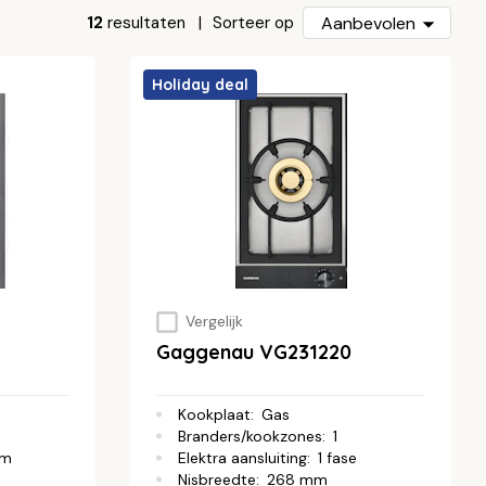
12
resultaten
Aanbevolen
Sorteer op
Holiday deal
Vergelijk
Gaggenau VG231220
Kookplaat
:
Gas
Branders/kookzones
:
1
mm
Elektra aansluiting
:
1 fase
Nisbreedte
:
268 mm