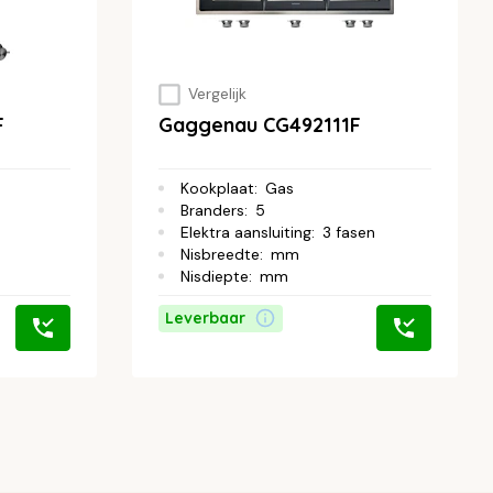
Vergelijk
F
Gaggenau CG492111F
Kookplaat
:
Gas
Branders
:
5
e
Elektra aansluiting
:
3 fasen
Nisbreedte
:
mm
Nisdiepte
:
mm
Leverbaar