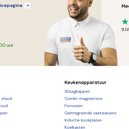
icepagina
Mee
9,0
:00 uur
Keukenapparatuur
Afzuigkappen
e check
Combi-magnetrons
houd
Fornuizen
rpen
Geïntegreerde vaatwassers
Inductie kookplaten
Koelkasten