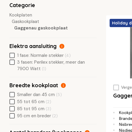
Categorie
Kookplaten
Gaskookplaat
Holiday d
Gaggenau gaskookplaat
Elektra aansluiting
1 fase: Normale stekker
(4)
3 fasen: Perilex stekker, meer dan
7900 Watt
(1)
Breedte kookplaat
Vergel
Smaller dan 45 cm
(5)
Gaggen
55 tot 65 cm
(2)
85 tot 95 cm
(3)
Kookp
95 cm en breder
(2)
Brand
Nisbre
Nisdie