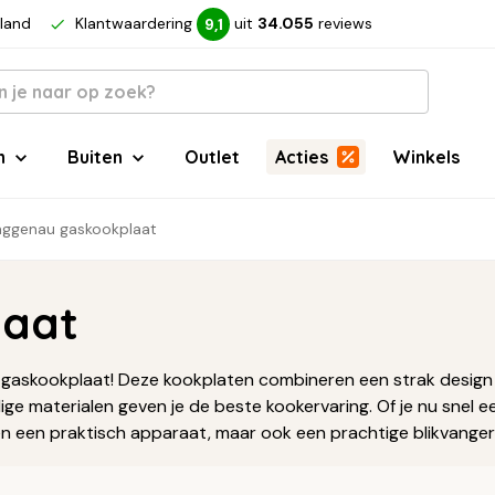
rland
Klantwaardering
uit
34.055
reviews
9,1
n
Buiten
Outlet
Acties
Winkels
ggenau gaskookplaat
laat
u gaskookplaat! Deze kookplaten combineren een strak design m
 materialen geven je de beste kookervaring. Of je nu snel een 
en een praktisch apparaat, maar ook een prachtige blikvanger