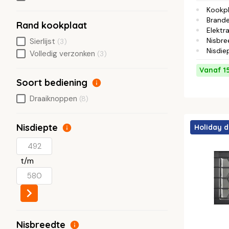
Kookp
Brande
Rand kookplaat
Elektra
Nisbre
Sierlijst
(3)
Nisdie
Volledig verzonken
(3)
Vanaf 1
Soort bediening
Draaiknoppen
(8)
Nisdiepte
Holiday d
t/m
Nisbreedte