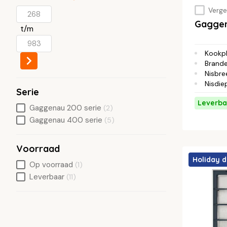
Vergel
Gaggen
t/m
Kookp
Brande
Nisbre
Nisdie
Serie
Leverba
Gaggenau 200 serie
(2)
Gaggenau 400 serie
(5)
Voorraad
Holiday d
Op voorraad
(1)
Leverbaar
(11)