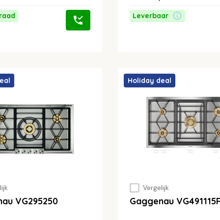
raad
Leverbaar
eal
Holiday deal
ijk
Vergelijk
nau VG295250
Gaggenau VG491115