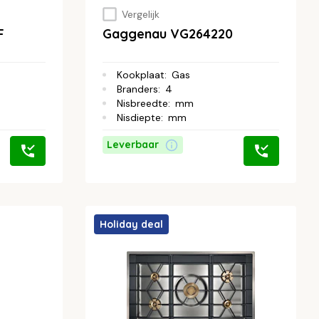
Vergelijk
F
Gaggenau VG264220
Kookplaat
:
Gas
Branders
:
4
Nisbreedte
:
mm
Nisdiepte
:
mm
Leverbaar
Holiday deal