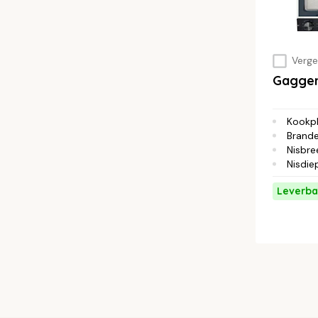
Vergel
Gaggen
Kookp
Brande
Nisbre
Nisdie
Leverba