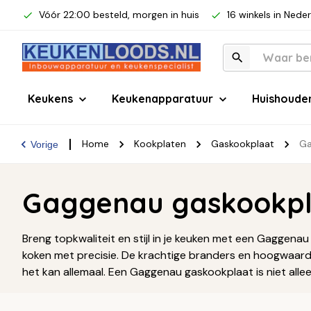
Vóór 22:00 besteld, morgen in huis
16 winkels in Nede
Keukens
Keukenapparatuur
Huishoude
Home
Kookplaten
Gaskookplaat
Ga
Vorige
Gaggenau gaskookp
Breng topkwaliteit en stijl in je keuken met een Gaggena
koken met precisie. De krachtige branders en hoogwaardige
het kan allemaal. Een Gaggenau gaskookplaat is niet alle
luxe en gebruiksgemak.