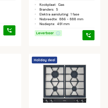
Kookplaat
:
Gas
Branders
:
5
Elektra aansluiting
:
1 fase
Nisbreedte
:
886 - 888 mm
Nisdiepte
:
491 mm
Leverbaar
Holiday deal