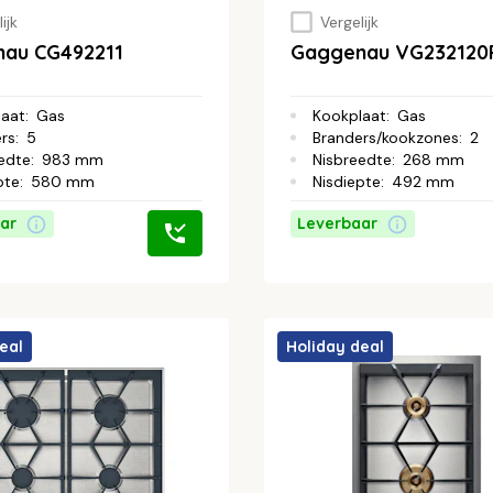
ijk
Vergelijk
au CG492211
Gaggenau VG232120
laat
:
Gas
Kookplaat
:
Gas
rs
:
5
Branders/kookzones
:
2
edte
:
983 mm
Nisbreedte
:
268 mm
pte
:
580 mm
Nisdiepte
:
492 mm
ar
Leverbaar
eal
Holiday deal