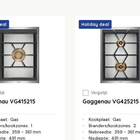
eal
Holiday deal
ijk
Vergelijk
au VG415215
Gaggenau VG425215
laat
:
Gas
Kookplaat
:
Gas
ers/kookzones
:
1
Branders/kookzones
:
2
edte
:
359 - 361 mm
Nisbreedte
:
359 - 361 
pte
:
491 mm
Nisdiepte
:
491 mm