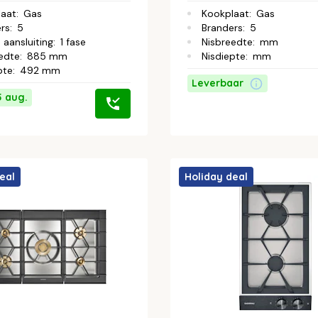
laat
:
Gas
Kookplaat
:
Gas
rs
:
5
Branders
:
5
 aansluiting
:
1 fase
Nisbreedte
:
mm
edte
:
885 mm
Nisdiepte
:
mm
pte
:
492 mm
Leverbaar
5 aug.
eal
Holiday deal