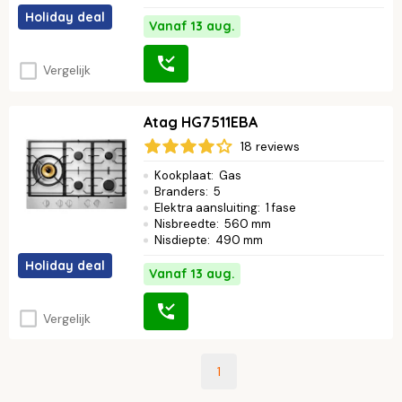
Holiday deal
Vanaf 13 aug.
Vergelijk
Atag HG7511EBA
18 reviews
Kookplaat
:
Gas
Branders
:
5
Elektra aansluiting
:
1 fase
Nisbreedte
:
560 mm
Nisdiepte
:
490 mm
Holiday deal
Vanaf 13 aug.
Vergelijk
1