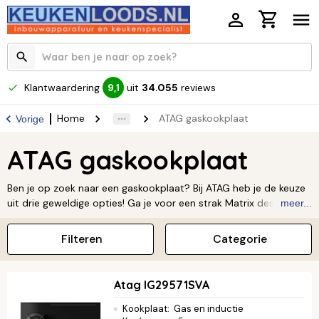
Klantwaardering
uit
34.055
reviews
9,1
Home
ATAG gaskookplaat
Vorige
ATAG gaskookplaat
Ben je op zoek naar een gaskookplaat? Bij ATAG heb je de keuze
uit drie geweldige opties! Ga je voor een strak Matrix design met
meer...
Supervario-wokbrander, kies je voor de krachtige Fusion Volcano
wokbrander uit de MAGNA-lijn, of heb je liever een klassieke
Filteren
Categorie
kookplaat zonder wokbrander? Wat je wensen ook zijn, er is
altijd een ATAG gaskookplaat die bij jou past.
Lees verder ↓
Atag IG29571SVA
Kookplaat
:
Gas en inductie