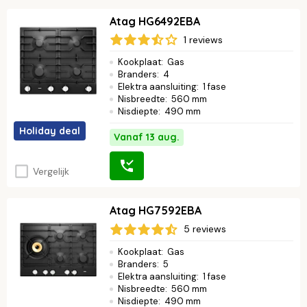
Atag HG6492EBA
1 reviews
Kookplaat
:
Gas
Branders
:
4
Elektra aansluiting
:
1 fase
Nisbreedte
:
560 mm
Nisdiepte
:
490 mm
Holiday deal
Vanaf 13 aug.
Vergelijk
Atag HG7592EBA
5 reviews
Kookplaat
:
Gas
Branders
:
5
Elektra aansluiting
:
1 fase
Nisbreedte
:
560 mm
Nisdiepte
:
490 mm