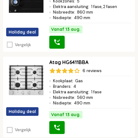
Kookzones
:
5
Elektra aansluiting
:
1 fase, 2 fasen
Nisbreedte
:
860 mm
Nisdiepte
:
490 mm
Vanaf 13 aug.
Holiday deal
Vergelijk
Atag HG6411BBA
6 reviews
Kookplaat
:
Gas
Branders
:
4
Elektra aansluiting
:
1 fase
Nisbreedte
:
560 mm
Nisdiepte
:
490 mm
Holiday deal
Vanaf 13 aug.
Vergelijk