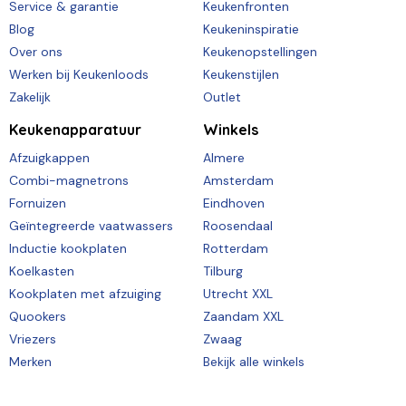
Service & garantie
Keukenfronten
Blog
Keukeninspiratie
Over ons
Keukenopstellingen
Werken bij Keukenloods
Keukenstijlen
Zakelijk
Outlet
Keukenapparatuur
Winkels
Afzuigkappen
Almere
Combi-magnetrons
Amsterdam
Fornuizen
Eindhoven
Geïntegreerde vaatwassers
Roosendaal
Inductie kookplaten
Rotterdam
Koelkasten
Tilburg
Kookplaten met afzuiging
Utrecht XXL
Quookers
Zaandam XXL
Vriezers
Zwaag
Merken
Bekijk alle winkels