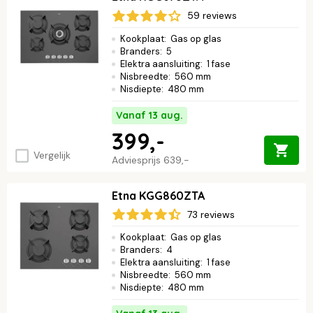
ETNA? Lees het hier:
ETNA
.
59 reviews
Kookplaat
:
Gas op glas
Branders
:
5
Elektra aansluiting
:
1 fase
Nisbreedte
:
560 mm
Nisdiepte
:
480 mm
Vanaf 13 aug.
399,-
Vergelijk
Adviesprijs
639,-
Etna KGG860ZTA
73 reviews
Kookplaat
:
Gas op glas
Branders
:
4
Elektra aansluiting
:
1 fase
Nisbreedte
:
560 mm
Nisdiepte
:
480 mm