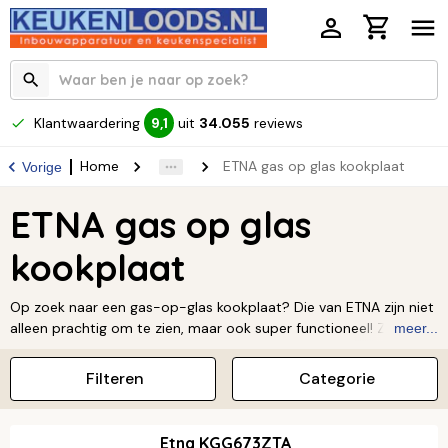
Klantwaardering
uit
34.055
reviews
9,1
Home
ETNA gas op glas kookplaat
Vorige
ETNA gas op glas
kookplaat
Op zoek naar een gas-op-glas kookplaat? Die van ETNA zijn niet
alleen prachtig om te zien, maar ook super functioneel! Ze zijn
meer...
altijd voorzien van stevige gietijzeren of bandstalen
pannendragers, dus je pannen staan lekker stabiel. En het
Filteren
Categorie
mooiste? Ze hebben een vriendelijke prijs en passen perfect in
elke keuken. Het schoonmaken is een fluitje van een cent en
dankzij de vlambeveiliging kook je altijd veilig. Meer weten over
Etna KGG673ZTA