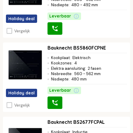
Nisdiepte
:
480 - 492 mm
Leverbaar
Holiday deal
Vergelijk
Bauknecht BS5860FCPNE
Kookplaat
:
Elektrisch
Kookzones
:
4
Elektra aansluiting
:
2 fasen
Nisbreedte
:
560 - 562 mm
Nisdiepte
:
480 mm
Leverbaar
Holiday deal
Vergelijk
Bauknecht BS2677FCPAL
Kookplaat
:
Inductie