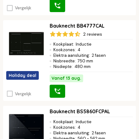
Vergelijk
Bauknecht BB4777CAL
2 reviews
Kookplaat
:
Inductie
Kookzones
:
4
Elektra aansluiting
:
2 fasen
Nisbreedte
:
750 mm
Nisdiepte
:
480 mm
Holiday deal
Vanaf 13 aug.
Vergelijk
Bauknecht BS5860FCPAL
Kookplaat
:
Inductie
Kookzones
:
4
Elektra aansluiting
:
2 fasen
Nisbreedte
:
560 - 562 mm