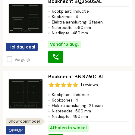
Bauknecht BQ2360SAL
Kookplaat
:
Inductie
Kookzones
:
4
Elektra aansluiting
:
2 fasen
Nisbreedte
:
560 mm
Nisdiepte
:
480 mm
Vanaf 13 aug.
Holiday deal
Vergelijk
Bauknecht BB 8760C AL
1 reviews
Kookplaat
:
Inductie
Kookzones
:
4
Elektra aansluiting
:
2 fasen
Nisbreedte
:
560 mm
Nisdiepte
:
480 mm
Showroommodel
Afhalen in winkel
OP=OP