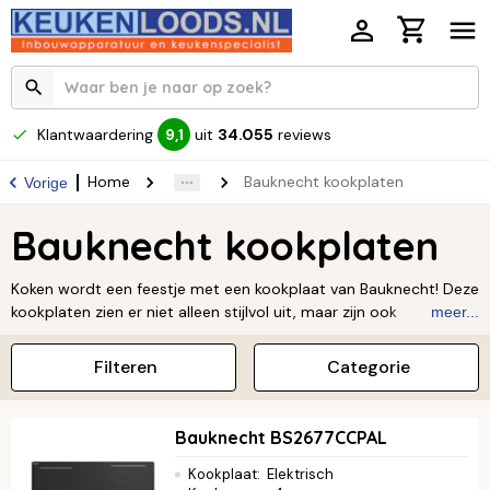
Klantwaardering
uit
34.055
reviews
9,1
Home
Bauknecht kookplaten
Vorige
Bauknecht kookplaten
Koken wordt een feestje met een kookplaat van Bauknecht! Deze
kookplaten zien er niet alleen stijlvol uit, maar zijn ook
meer...
supermakkelijk in gebruik. Dankzij de slimme functies en
betrouwbare prestaties zet je zonder moeite de lekkerste
Filteren
Categorie
gerechten op tafel. Ontdek zelf het gemak en de elegantie van
Bauknecht en maak van jouw keuken een plek waar je elke dag
met plezier staat te koken.
Bauknecht BS2677CCPAL
Kookplaat
:
Elektrisch