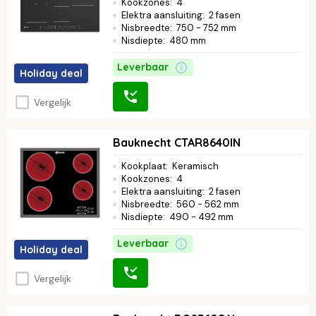
Kookzones
:
4
Elektra aansluiting
:
2 fasen
Nisbreedte
:
750 - 752 mm
Nisdiepte
:
480 mm
Leverbaar
Holiday deal
Vergelijk
Bauknecht CTAR8640IN
Kookplaat
:
Keramisch
Kookzones
:
4
Elektra aansluiting
:
2 fasen
Nisbreedte
:
560 - 562 mm
Nisdiepte
:
490 - 492 mm
Leverbaar
Holiday deal
Vergelijk