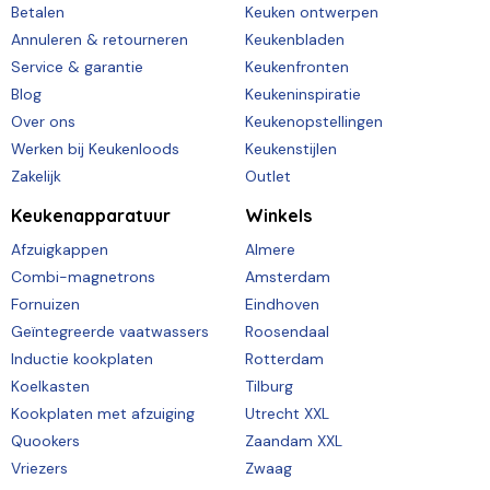
Betalen
Keuken ontwerpen
Annuleren & retourneren
Keukenbladen
Service & garantie
Keukenfronten
Blog
Keukeninspiratie
Over ons
Keukenopstellingen
Werken bij Keukenloods
Keukenstijlen
Zakelijk
Outlet
Keukenapparatuur
Winkels
Afzuigkappen
Almere
Combi-magnetrons
Amsterdam
Fornuizen
Eindhoven
Geïntegreerde vaatwassers
Roosendaal
Inductie kookplaten
Rotterdam
Koelkasten
Tilburg
Kookplaten met afzuiging
Utrecht XXL
Quookers
Zaandam XXL
Vriezers
Zwaag