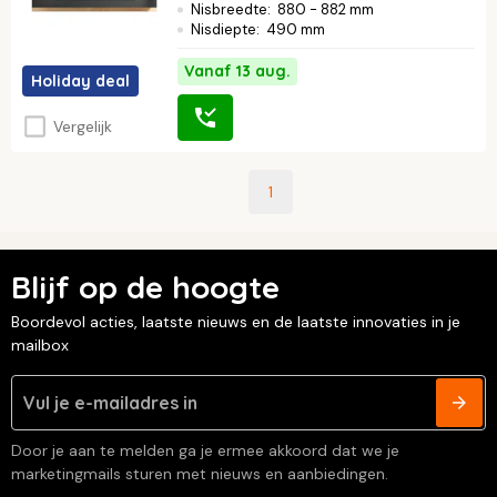
Nisbreedte
:
880 - 882 mm
Nisdiepte
:
490 mm
Vanaf 13 aug.
Holiday deal
Vergelijk
1
Blijf op de hoogte
Boordevol acties, laatste nieuws en de laatste innovaties in je
mailbox
Door je aan te melden ga je ermee akkoord dat we je
marketingmails sturen met nieuws en aanbiedingen.