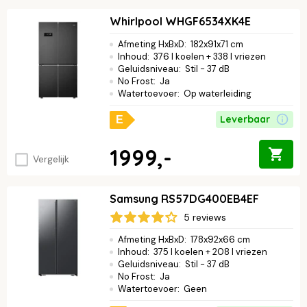
Whirlpool WHGF6534XK4E
Afmeting HxBxD
:
182x91x71 cm
Inhoud
:
376 l koelen + 338 l vriezen
Geluidsniveau
:
Stil - 37 dB
No Frost
:
Ja
Watertoevoer
:
Op waterleiding
Leverbaar
E
1999,-
Vergelijk
Samsung RS57DG400EB4EF
5 reviews
Afmeting HxBxD
:
178x92x66 cm
Inhoud
:
375 l koelen + 208 l vriezen
Geluidsniveau
:
Stil - 37 dB
No Frost
:
Ja
Watertoevoer
:
Geen