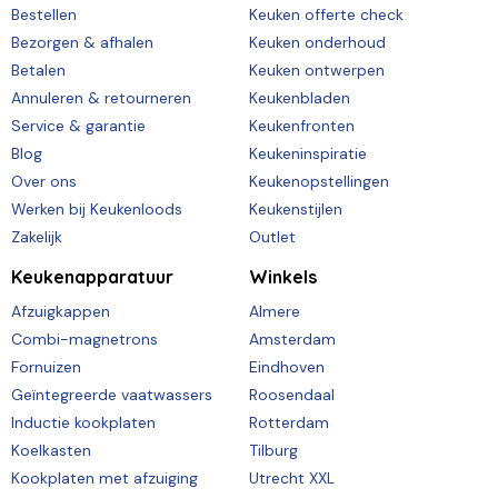
Bestellen
Keuken offerte check
Bezorgen & afhalen
Keuken onderhoud
Betalen
Keuken ontwerpen
Annuleren & retourneren
Keukenbladen
Service & garantie
Keukenfronten
Blog
Keukeninspiratie
Over ons
Keukenopstellingen
Werken bij Keukenloods
Keukenstijlen
Zakelijk
Outlet
Keukenapparatuur
Winkels
Afzuigkappen
Almere
Combi-magnetrons
Amsterdam
Fornuizen
Eindhoven
Geïntegreerde vaatwassers
Roosendaal
Inductie kookplaten
Rotterdam
Koelkasten
Tilburg
Kookplaten met afzuiging
Utrecht XXL