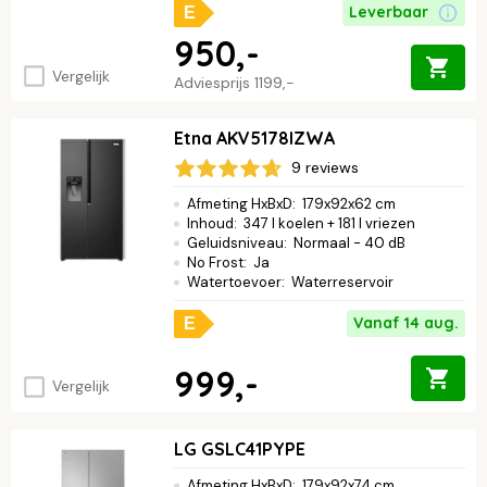
Leverbaar
E
950,-
Vergelijk
Adviesprijs
1199,-
Etna AKV5178IZWA
9 reviews
Afmeting HxBxD
:
179x92x62 cm
Inhoud
:
347 l koelen + 181 l vriezen
Geluidsniveau
:
Normaal - 40 dB
No Frost
:
Ja
Watertoevoer
:
Waterreservoir
Vanaf 14 aug.
E
999,-
Vergelijk
LG GSLC41PYPE
Afmeting HxBxD
:
179x92x74 cm