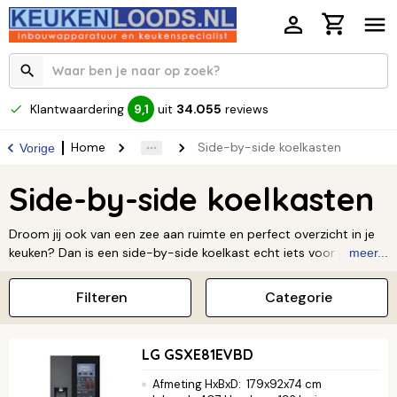
Klantwaardering
uit
34.055
reviews
9,1
Home
Side-by-side koelkasten
Vorige
Side-by-side koelkasten
Droom jij ook van een zee aan ruimte en perfect overzicht in je
keuken? Dan is een side-by-side koelkast echt iets voor jou! Dit
meer...
type koelkast, ook wel bekend als de Amerikaanse koelkast,
heeft het koel- en vriesgedeelte handig naast elkaar. Dat
Filteren
Categorie
betekent dat je nooit meer hoeft te bukken voor je
diepvriesproducten. Veel modellen hebben een ijs- of
waterdispenser, wat een vleugje luxe toevoegt aan je dag. Ideaal
LG GSXE81EVBD
voor grote gezinnen of als je graag een goede voorraad in huis
hebt. Maak van je keuken een echte blikvanger.
Afmeting HxBxD
:
179x92x74 cm