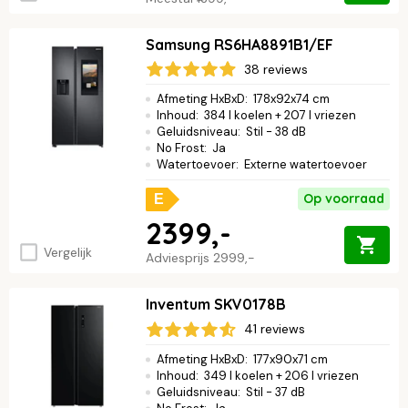
Samsung RS6HA8891B1/EF
38 reviews
Afmeting HxBxD
:
178x92x74 cm
Inhoud
:
384 l koelen + 207 l vriezen
Geluidsniveau
:
Stil - 38 dB
No Frost
:
Ja
Watertoevoer
:
Externe watertoevoer
Op voorraad
E
2399,-
Vergelijk
Adviesprijs
2999,-
Inventum SKV0178B
41 reviews
Afmeting HxBxD
:
177x90x71 cm
Inhoud
:
349 l koelen + 206 l vriezen
Geluidsniveau
:
Stil - 37 dB