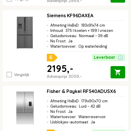
Adviesprijs
2949,-
Siemens KF96DAXEA
Afmeting HxBxD
:
183x91x74 cm
Inhoud
:
375 l koelen + 199 l vriezen
Geluidsniveau
:
Normaal - 39 dB
No Frost
:
Ja
Watertoevoer
:
Op waterleiding
Leverbaar
E
2195,-
Vergelijk
Adviesprijs
3059,-
Fisher & Paykel RF540ADUSX6
Afmeting HxBxD
:
179x90x70 cm
Geluidsniveau
:
Luid - 42 dB
No Frost
:
Ja
Watertoevoer
:
Waterreservoir
IJsblokjes-automaat
:
Ja