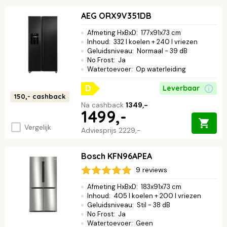
AEG ORX9V351DB
Afmeting HxBxD
:
177x91x73 cm
Inhoud
:
332 l koelen + 240 l vriezen
Geluidsniveau
:
Normaal - 39 dB
No Frost
:
Ja
Watertoevoer
:
Op waterleiding
Leverbaar
D
150,-
cashback
Na cashback
1349,-
1499,-
Vergelijk
Adviesprijs
2229,-
Bosch KFN96APEA
9 reviews
Afmeting HxBxD
:
183x91x73 cm
Inhoud
:
405 l koelen + 200 l vriezen
Geluidsniveau
:
Stil - 38 dB
No Frost
:
Ja
Watertoevoer
:
Geen