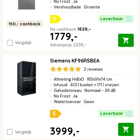
No Frost
:
Ja
Vershoudlade
:
Groente
Leverbaar
D
150,-
cashback
Na cashback
1629,-
1779,-
Vergelijk
Adviesprijs
2339,-
Siemens KF96RSBEA
2 reviews
Afmeting HxBxD
:
183x91x74 cm
Inhoud
:
401 l koelen + 171 l vriezen
Geluidsniveau
:
Normaal - 39 dB
No Frost
:
Ja
Watertoevoer
:
Geen
Leverbaar
E
3999,-
Vergelijk