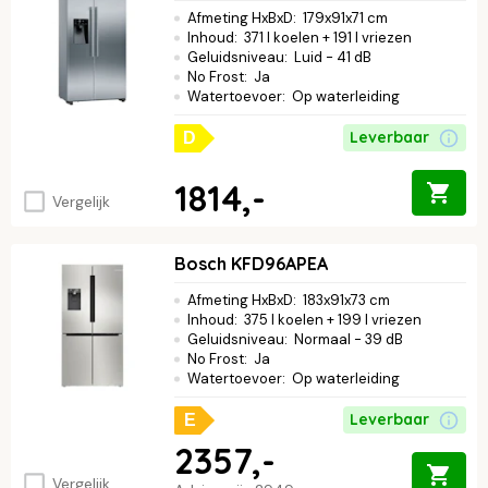
Afmeting HxBxD
:
179x91x71 cm
Inhoud
:
371 l koelen + 191 l vriezen
Geluidsniveau
:
Luid - 41 dB
No Frost
:
Ja
Watertoevoer
:
Op waterleiding
Leverbaar
D
1814,-
Vergelijk
Bosch KFD96APEA
Afmeting HxBxD
:
183x91x73 cm
Inhoud
:
375 l koelen + 199 l vriezen
Geluidsniveau
:
Normaal - 39 dB
No Frost
:
Ja
Watertoevoer
:
Op waterleiding
Leverbaar
E
2357,-
Vergelijk