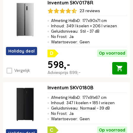
Inventum SKV0178R
23 reviews
Afmeting HxBxD
:
177x90x71 cm
Inhoud
:
349 l koelen + 206 l vriezen
Geluidsniveau
:
Stil - 37 dB
No Frost
:
Ja
Watertoevoer
:
Geen
Holiday deal
Op voorraad
D
598,-
Vergelijk
Adviesprijs
899,-
Inventum SKV0180B
Afmeting HxBxD
:
177x91x67 cm
Inhoud
:
347 l koelen + 185 l vriezen
Geluidsniveau
:
Normaal - 39 dB
No Frost
:
Ja
Watertoevoer
:
Geen
Op voorraad
C