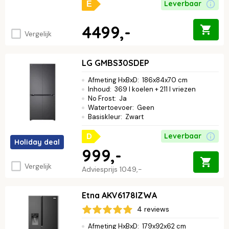
Leverbaar
E
4499,-
Vergelijk
LG GMBS30SDEP
Afmeting HxBxD
:
186x84x70 cm
Inhoud
:
369 l koelen + 211 l vriezen
No Frost
:
Ja
Watertoevoer
:
Geen
Basiskleur
:
Zwart
D
Leverbaar
Holiday deal
999,-
Vergelijk
Adviesprijs
1049,-
Etna AKV6178IZWA
4 reviews
Afmeting HxBxD
:
179x92x62 cm