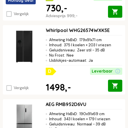
Holiday deal
730,-
Vergelijk
Adviesprijs
999,-
Whirlpool WHG26574WXK5E
Afmeting HxBxD
:
179x91x71 cm
Inhoud
:
375 l koelen + 203 l vriezen
Geluidsniveau
:
Zeer stil - 35 dB
No Frost
:
Nee
IJsblokjes-automaat
:
Ja
Leverbaar
D
1498,-
Vergelijk
AEG RMB952D6VU
Afmeting HxBxD
:
190x91x69 cm
Inhoud
:
343 l koelen + 179 l vriezen
Geluidsniveau
:
Normaal - 39 dB