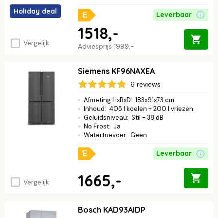
Holiday deal
Leverbaar
E
1518,-
Vergelijk
Adviesprijs
1999,-
Siemens KF96NAXEA
6 reviews
Afmeting HxBxD
:
183x91x73 cm
Inhoud
:
405 l koelen + 200 l vriezen
Geluidsniveau
:
Stil - 38 dB
No Frost
:
Ja
Watertoevoer
:
Geen
Leverbaar
E
1665,-
Vergelijk
Bosch KAD93AIDP