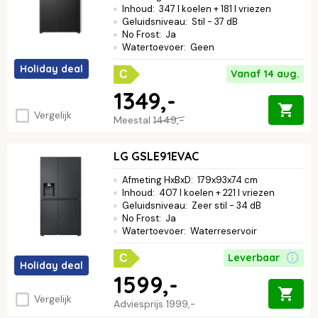
Inhoud
:
347 l koelen + 181 l vriezen
Geluidsniveau
:
Stil - 37 dB
No Frost
:
Ja
Watertoevoer
:
Geen
Holiday deal
Vanaf 14 aug.
C
1349,-
Vergelijk
Meestal
1449,-
LG GSLE91EVAC
Afmeting HxBxD
:
179x93x74 cm
Inhoud
:
407 l koelen + 221 l vriezen
Geluidsniveau
:
Zeer stil - 34 dB
No Frost
:
Ja
Watertoevoer
:
Waterreservoir
Leverbaar
C
Holiday deal
1599,-
Vergelijk
Adviesprijs
1999,-