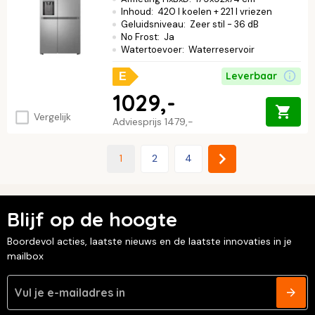
Inhoud
:
420 l koelen + 221 l vriezen
Geluidsniveau
:
Zeer stil - 36 dB
No Frost
:
Ja
Watertoevoer
:
Waterreservoir
Leverbaar
E
1029,-
Vergelijk
Adviesprijs
1479,-
1
2
4
Blijf op de hoogte
Boordevol acties, laatste nieuws en de laatste innovaties in je
mailbox