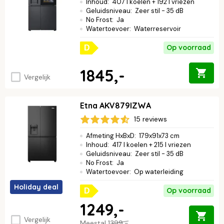
Inhoud
:
407 l koelen + 192 l vriezen
Geluidsniveau
:
Zeer stil - 35 dB
No Frost
:
Ja
Watertoevoer
:
Waterreservoir
Op voorraad
D
1845,-
Vergelijk
Etna AKV879IZWA
15 reviews
Afmeting HxBxD
:
179x91x73 cm
Inhoud
:
417 l koelen + 215 l vriezen
Geluidsniveau
:
Zeer stil - 35 dB
No Frost
:
Ja
Watertoevoer
:
Op waterleiding
Holiday deal
Op voorraad
D
1249,-
Vergelijk
Meestal
1399,-