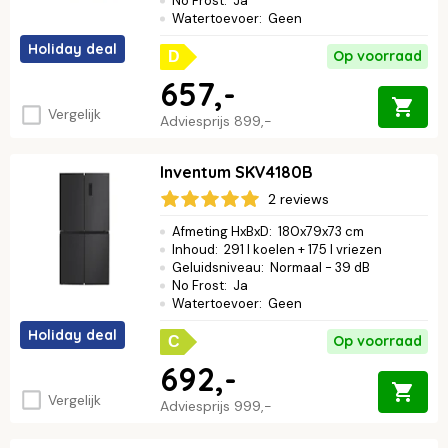
No Frost
:
Ja
Watertoevoer
:
Geen
Holiday deal
Op voorraad
D
657,-
Vergelijk
Adviesprijs
899,-
Inventum SKV4180B
2 reviews
Afmeting HxBxD
:
180x79x73 cm
Inhoud
:
291 l koelen + 175 l vriezen
Geluidsniveau
:
Normaal - 39 dB
No Frost
:
Ja
Watertoevoer
:
Geen
Holiday deal
Op voorraad
C
692,-
Vergelijk
Adviesprijs
999,-