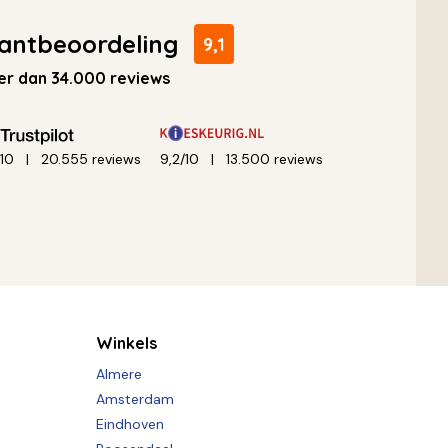
antbeoordeling
9,1
r dan 34.000 reviews
/10
20.555 reviews
9,2/10
13.500 reviews
Winkels
Almere
Amsterdam
Eindhoven