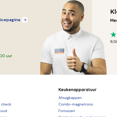
Kl
icepagina
Mee
9,0
:00 uur
Keukenapparatuur
Afzuigkappen
e check
Combi-magnetrons
houd
Fornuizen