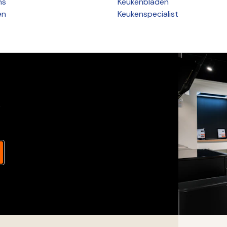
ns
Keukenbladen
ën
Keukenspecialist
s