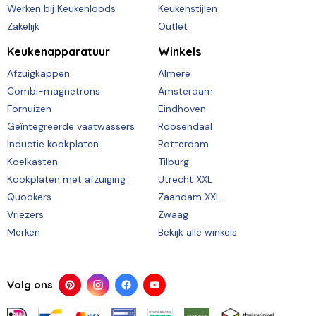
Werken bij Keukenloods
Keukenstijlen
Zakelijk
Outlet
Keukenapparatuur
Winkels
Afzuigkappen
Almere
Combi-magnetrons
Amsterdam
Fornuizen
Eindhoven
Geïntegreerde vaatwassers
Roosendaal
Inductie kookplaten
Rotterdam
Koelkasten
Tilburg
Kookplaten met afzuiging
Utrecht XXL
Quookers
Zaandam XXL
Vriezers
Zwaag
Merken
Bekijk alle winkels
Volg ons