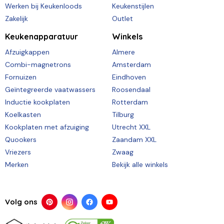
Werken bij Keukenloods
Keukenstijlen
Zakelijk
Outlet
Keukenapparatuur
Winkels
Afzuigkappen
Almere
Combi-magnetrons
Amsterdam
Fornuizen
Eindhoven
Geïntegreerde vaatwassers
Roosendaal
Inductie kookplaten
Rotterdam
Koelkasten
Tilburg
Kookplaten met afzuiging
Utrecht XXL
Quookers
Zaandam XXL
Vriezers
Zwaag
Merken
Bekijk alle winkels
Volg ons