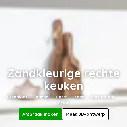
Zandkleurige rechte
keuken
Greeploos
Japandi
Recht
Zand
Amsterdam
Beige
Maak 3D-ontwerp
Afspraak maken