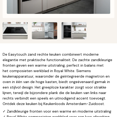
De Easytouch zand rechte keuken combineert moderne
elegantie met praktische functionaliteit. De zachte zandkleurige
fronten geven een warme uitstraling, perfect in balans met
het composieten werkblad in Royal White. Siemens
keukenapparatuur, waaronder de geïntegreerde magnetron en
oven in één van de hoge kasten, biedt ongeëvenaard gemak in
een stijlvol design. Het greeploze karakter zorgt voor strakke
lijnen, terwijl de bijzondere plank die de keuken van links naar
rechts verbindt een speels en uitnodigend accent toevoegt.
Ontdek deze keuken bij Keukenloods Amsterdam-Zuidoost.
✓ Zandkleurige fronten voor een warme en moderne uitstraling
✓ Royal White composieten werkblad voor een luxe afwerking