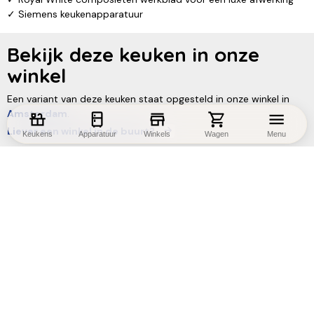
✓ Siemens keukenapparatuur
Bekijk deze keuken in onze
winkel
Een variant van deze keuken staat opgesteld in onze winkel in
Amsterdam
.
Liever een winkel in de buurt?
Keukens
Apparatuur
Winkels
Wagen
Menu
Elke opstelling en afmeting mogelijk
Ervaar de kwaliteit en materialen in de winkel
Vrijblijvend advies en 3D-ontwerp op maat
Benieuwd naar de mogelijkheden?
Bel 020-3654594
Maak een afspraak