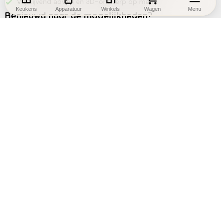
Vrijblijvend advies en 3D-ontwerp op maat
Keukens
Apparatuur
Winkels
Wagen
Menu
Benieuwd naar de mogelijkheden?
Maak een afspraak
Zoek een winkel
Andere klanten bekeken ook deze
keukens