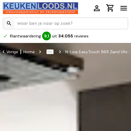
Klantwaardering
uit
34.055
reviews
9,1
Home
N-Line EasyTouch 969 Zand Ultr
Vorige