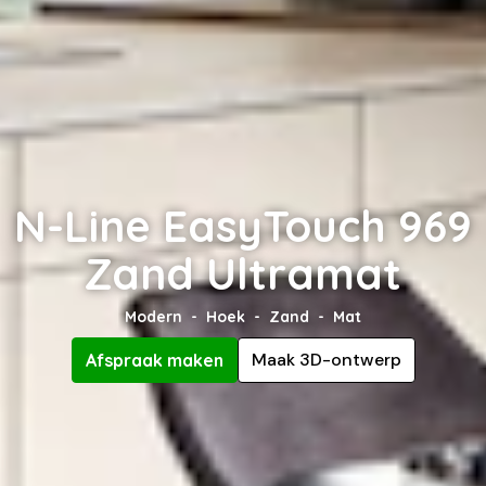
N-Line EasyTouch 969
Zand Ultramat
Modern
Hoek
Zand
Mat
Maak 3D-ontwerp
Afspraak maken