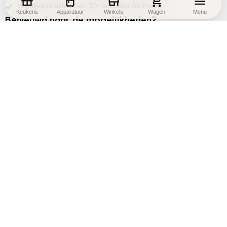
Vrijblijvend advies en 3D-ontwerp op maat
Keukens
Apparatuur
Winkels
Wagen
Menu
Benieuwd naar de mogelijkheden?
Maak een afspraak
Zoek een winkel
Andere klanten bekeken ook deze
keukens