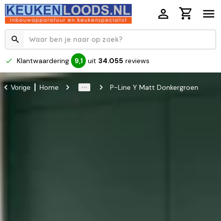
Klantwaardering
uit
34.055
reviews
9,1
Home
P-Line Y Matt Donkergroen
Vorige