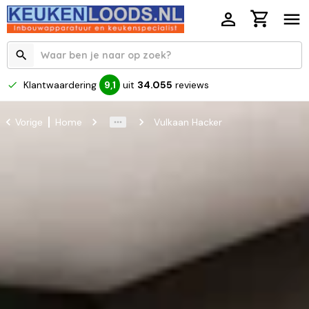
Klantwaardering
uit
34.055
reviews
9,1
Home
Vulkaan Hacker
Vorige