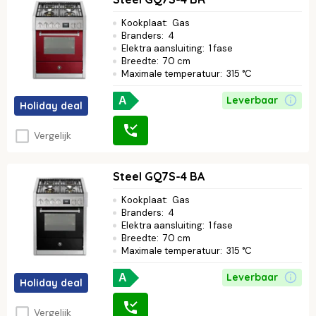
Kookplaat
:
Gas
Branders
:
4
Elektra aansluiting
:
1 fase
Breedte
:
70 cm
Maximale temperatuur
:
315 °C
Leverbaar
A
Holiday deal
Vergelijk
Steel GQ7S-4 BA
Kookplaat
:
Gas
Branders
:
4
Elektra aansluiting
:
1 fase
Breedte
:
70 cm
Maximale temperatuur
:
315 °C
Leverbaar
A
Holiday deal
Vergelijk