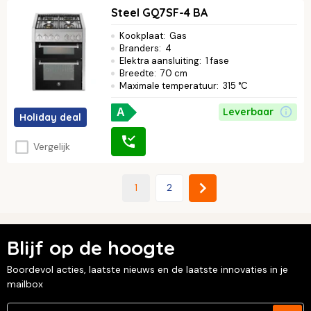
Steel GQ7SF-4 BA
Kookplaat
:
Gas
Branders
:
4
Elektra aansluiting
:
1 fase
Breedte
:
70 cm
Maximale temperatuur
:
315 °C
Leverbaar
A
Holiday deal
Vergelijk
1
2
Blijf op de hoogte
Boordevol acties, laatste nieuws en de laatste innovaties in je
mailbox