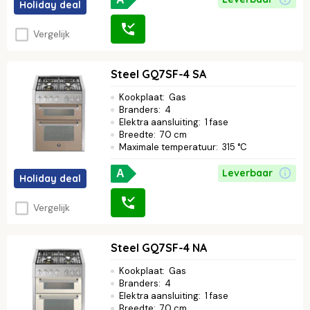
Holiday deal
Vergelijk
Steel GQ7SF-4 SA
Kookplaat
:
Gas
Branders
:
4
Elektra aansluiting
:
1 fase
Breedte
:
70 cm
Maximale temperatuur
:
315 °C
Leverbaar
A
Holiday deal
Vergelijk
Steel GQ7SF-4 NA
Kookplaat
:
Gas
Branders
:
4
Elektra aansluiting
:
1 fase
Breedte
:
70 cm