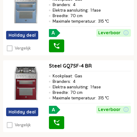
Branders
:
4
Elektra aansluiting
:
1 fase
Breedte
:
70 cm
Maximale temperatuur
:
315 °C
Leverbaar
A
Holiday deal
Vergelijk
Steel GQ7SF-4 BR
Kookplaat
:
Gas
Branders
:
4
Elektra aansluiting
:
1 fase
Breedte
:
70 cm
Maximale temperatuur
:
315 °C
A
Leverbaar
Holiday deal
Vergelijk