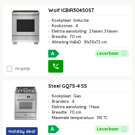
Wolf ICBIR30450ST
Kookplaat
:
Inductie
Kookzones
:
4
Elektra aansluiting
:
2 fasen, 3 fasen
Breedte
:
70 cm
Afmeting HxBxD
:
91x76x72 cm
A
Leverbaar
Vergelijk
Steel GQ7S-4 SS
Kookplaat
:
Gas
Branders
:
4
Elektra aansluiting
:
1 fase
Breedte
:
70 cm
Maximale temperatuur
:
315 °C
Leverbaar
A
Holiday deal