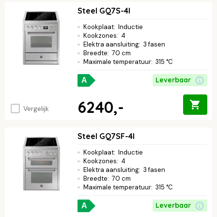
Steel GQ7S-4I
Kookplaat
:
Inductie
Kookzones
:
4
Elektra aansluiting
:
3 fasen
Breedte
:
70 cm
Maximale temperatuur
:
315 °C
Leverbaar
A
6240,-
Vergelijk
Steel GQ7SF-4I
Kookplaat
:
Inductie
Kookzones
:
4
Elektra aansluiting
:
3 fasen
Breedte
:
70 cm
Maximale temperatuur
:
315 °C
Leverbaar
A