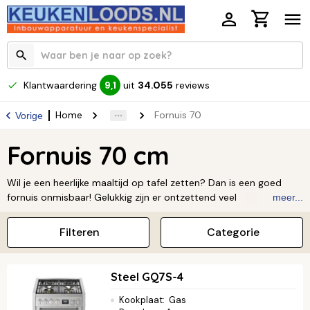
Klantwaardering
uit
34.055
reviews
9,1
Home
Fornuis 70
Vorige
Fornuis 70 cm
Wil je een heerlijke maaltijd op tafel zetten? Dan is een goed
fornuis onmisbaar! Gelukkig zijn er ontzettend veel
meer...
mogelijkheden om uit te kiezen.
Filteren
Categorie
Steel GQ7S-4
Kookplaat
:
Gas