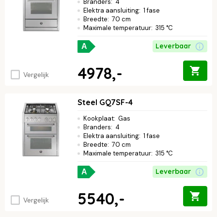
Branders
:
4
Elektra aansluiting
:
1 fase
Breedte
:
70 cm
Maximale temperatuur
:
315 °C
Leverbaar
A
4978,-
Vergelijk
Steel GQ7SF-4
Kookplaat
:
Gas
Branders
:
4
Elektra aansluiting
:
1 fase
Breedte
:
70 cm
Maximale temperatuur
:
315 °C
Leverbaar
A
5540,-
Vergelijk