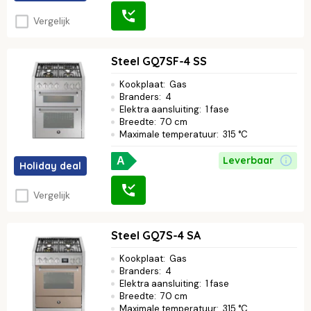
Vergelijk
Steel GQ7SF-4 SS
Kookplaat
:
Gas
Branders
:
4
Elektra aansluiting
:
1 fase
Breedte
:
70 cm
Maximale temperatuur
:
315 °C
Leverbaar
A
Holiday deal
Vergelijk
Steel GQ7S-4 SA
Kookplaat
:
Gas
Branders
:
4
Elektra aansluiting
:
1 fase
Breedte
:
70 cm
Maximale temperatuur
:
315 °C