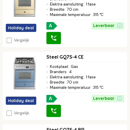
Elektra aansluiting
:
1 fase
Breedte
:
70 cm
Maximale temperatuur
:
315 °C
Leverbaar
A
Holiday deal
Vergelijk
Steel GQ7S-4 CE
Kookplaat
:
Gas
Branders
:
4
Elektra aansluiting
:
1 fase
Breedte
:
70 cm
Maximale temperatuur
:
315 °C
Leverbaar
A
Holiday deal
Vergelijk
Steel GQ7S-4 BR