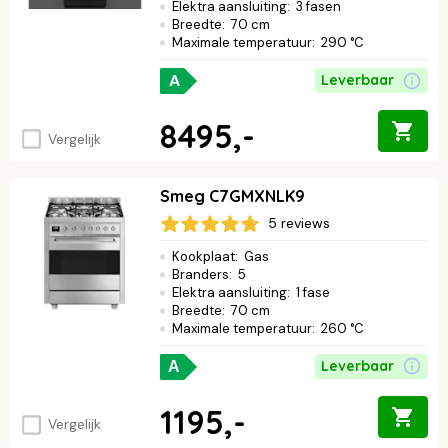
Elektra aansluiting
:
3 fasen
Breedte
:
70 cm
Maximale temperatuur
:
290 °C
A
Leverbaar
8495,-
Vergelijk
Smeg C7GMXNLK9
5 reviews
Kookplaat
:
Gas
Branders
:
5
Elektra aansluiting
:
1 fase
Breedte
:
70 cm
Maximale temperatuur
:
260 °C
Leverbaar
A
1195,-
Vergelijk