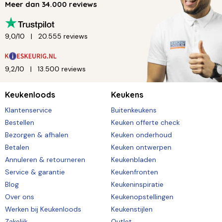
Meer dan 34.000 reviews
9,0/10
20.555 reviews
9,2/10
13.500 reviews
Keukenloods
Keukens
Klantenservice
Buitenkeukens
Bestellen
Keuken offerte check
Bezorgen & afhalen
Keuken onderhoud
Betalen
Keuken ontwerpen
Annuleren & retourneren
Keukenbladen
Service & garantie
Keukenfronten
Blog
Keukeninspiratie
Over ons
Keukenopstellingen
Werken bij Keukenloods
Keukenstijlen
Zakelijk
Outlet