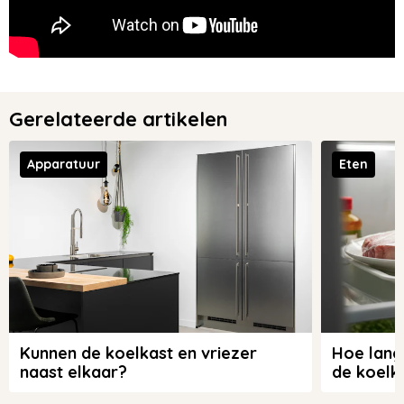
Gerelateerde artikelen
Apparatuur
Eten
Kunnen de koelkast en vriezer
Hoe lang
naast elkaar?
de koelk