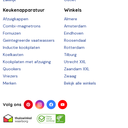
Keukenapparatuur
Winkels
Afzuigkappen
Almere
Combi-magnetrons
Amsterdam
Fornuizen
Eindhoven
Geïntegreerde vaatwassers
Roosendaal
Inductie kookplaten
Rotterdam
Koelkasten
Tilburg
Kookplaten met afzuiging
Utrecht XXL
Quookers
Zaandam XXL
Vriezers
Zwaag
Merken
Bekijk alle winkels
Volg ons