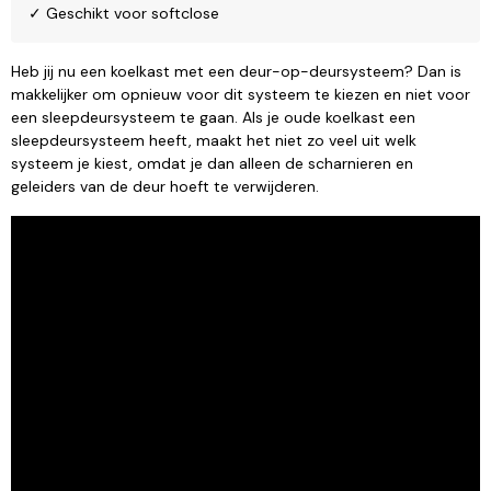
✓ Geschikt voor softclose
Heb jij nu een koelkast met een deur-op-deursysteem? Dan is
makkelijker om opnieuw voor dit systeem te kiezen en niet voor
een sleepdeursysteem te gaan. Als je oude koelkast een
sleepdeursysteem heeft, maakt het niet zo veel uit welk
systeem je kiest, omdat je dan alleen de scharnieren en
geleiders van de deur hoeft te verwijderen.