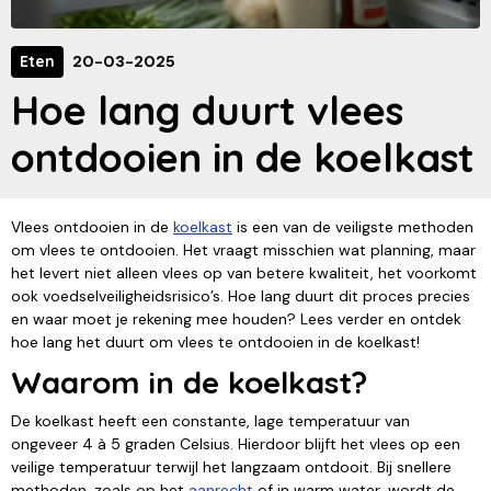
Eten
20-03-2025
Hoe lang duurt vlees
ontdooien in de koelkast
Vlees ontdooien in de
koelkast
is een van de veiligste methoden
om vlees te ontdooien. Het vraagt misschien wat planning, maar
het levert niet alleen vlees op van betere kwaliteit, het voorkomt
ook voedselveiligheidsrisico’s. Hoe lang duurt dit proces precies
en waar moet je rekening mee houden? Lees verder en ontdek
hoe lang het duurt om vlees te ontdooien in de koelkast!
Waarom in de koelkast?
De koelkast heeft een constante, lage temperatuur van
ongeveer 4 à 5 graden Celsius. Hierdoor blijft het vlees op een
veilige temperatuur terwijl het langzaam ontdooit. Bij snellere
methoden, zoals op het
aanrecht
of in warm water, wordt de