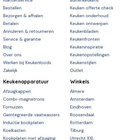
Klantenservice
Buitenkeukens
Bestellen
Keuken offerte check
Bezorgen & afhalen
Keuken onderhoud
Betalen
Keuken ontwerpen
Annuleren & retourneren
Keukenbladen
Service & garantie
Keukenfronten
Blog
Keukeninspiratie
Over ons
Keukenopstellingen
Werken bij Keukenloods
Keukenstijlen
Zakelijk
Outlet
Keukenapparatuur
Winkels
Afzuigkappen
Almere
Combi-magnetrons
Amsterdam
Fornuizen
Eindhoven
Geïntegreerde vaatwassers
Roosendaal
Inductie kookplaten
Rotterdam
Koelkasten
Tilburg
Kookplaten met afzuiging
Utrecht XXL