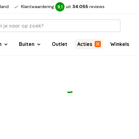
rland
Klantwaardering
uit
34.055
reviews
9,1
n
Buiten
Outlet
Acties
Winkels