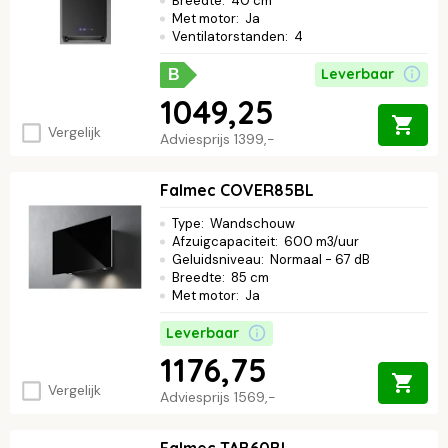
Breedte
:
40 cm
Met motor
:
Ja
Ventilatorstanden
:
4
Leverbaar
B
1049,25
Vergelijk
Adviesprijs
1399,-
Falmec COVER85BL
Type
:
Wandschouw
Afzuigcapaciteit
:
600 m3/uur
Geluidsniveau
:
Normaal - 67 dB
Breedte
:
85 cm
Met motor
:
Ja
Leverbaar
1176,75
Vergelijk
Adviesprijs
1569,-
Falmec TAB60BL