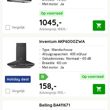
Met motor
:
Ja
Op voorraad
1045,-
Vergelijk
Adviesprijs
1669,-
Inventum AKP6000ZWA
Type
:
Wandschouw
Afzuigcapaciteit
:
435 m3/uur
Geluidsniveau
:
Normaal - 65 dB
Breedte
:
60 cm
Met motor
:
Ja
Op voorraad
B
Holiday deal
158,-
Vergelijk
Adviesprijs
199,-
Belling BA411671