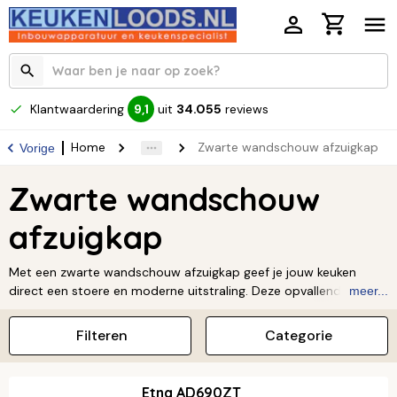
Klantwaardering
uit
34.055
reviews
9,1
Home
Zwarte wandschouw afzuigkap
Vorige
Zwarte wandschouw
afzuigkap
Met een zwarte wandschouw afzuigkap geef je jouw keuken
direct een stoere en moderne uitstraling. Deze opvallende
meer...
modellen monteer je aan de wand en vormen een stijlvol
contrast met lichte kasten of gaan naadloos op in een donker
Filteren
Categorie
interieur. Naast het krachtige design zorgen ze voor een
uitstekende afzuiging, zodat je altijd in een frisse omgeving kookt
zonder nare luchtjes. Of je nu kiest voor een strak, plat model of
Etna AD690ZT