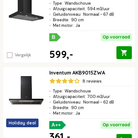
Type
:
Wandschouw
Afzuigcapaciteit
:
594 m3/uur
Geluidsniveau
:
Normaal - 67 dB
Breedte
:
90 cm
Met motor
:
Ja
Op voorraad
B
599,-
Vergelijk
Inventum AKB9015ZWA
8 reviews
Type
:
Wandschouw
Afzuigcapaciteit
:
700 m3/uur
Geluidsniveau
:
Normaal - 62 dB
Breedte
:
90 cm
Met motor
:
Ja
Holiday deal
Op voorraad
A++
361,-