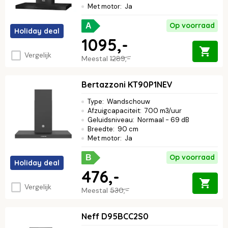
Met motor
:
Ja
Op voorraad
A
Holiday deal
1095,-
Vergelijk
Meestal
1289,-
Bertazzoni KT90P1NEV
Type
:
Wandschouw
Afzuigcapaciteit
:
700 m3/uur
Geluidsniveau
:
Normaal - 69 dB
Breedte
:
90 cm
Met motor
:
Ja
Op voorraad
B
Holiday deal
476,-
Vergelijk
Meestal
530,-
Neff D95BCC2S0