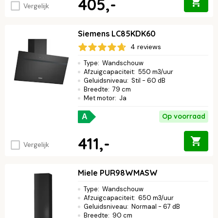
405,-
Vergelijk
Siemens LC85KDK60
4 reviews
Type
:
Wandschouw
Afzuigcapaciteit
:
550 m3/uur
Geluidsniveau
:
Stil - 60 dB
Breedte
:
79 cm
Met motor
:
Ja
Op voorraad
A
411,-
Vergelijk
Miele PUR98WMASW
Type
:
Wandschouw
Afzuigcapaciteit
:
650 m3/uur
Geluidsniveau
:
Normaal - 67 dB
Breedte
:
90 cm