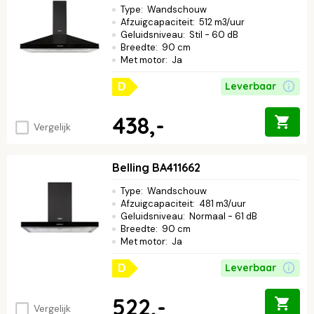
Type
:
Wandschouw
Afzuigcapaciteit
:
512 m3/uur
Geluidsniveau
:
Stil - 60 dB
Breedte
:
90 cm
Met motor
:
Ja
Leverbaar
D
438,-
Vergelijk
Belling BA411662
Type
:
Wandschouw
Afzuigcapaciteit
:
481 m3/uur
Geluidsniveau
:
Normaal - 61 dB
Breedte
:
90 cm
Met motor
:
Ja
Leverbaar
D
522,-
Vergelijk