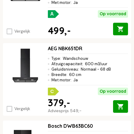
Met motor
:
Ja
Op voorraad
A
499,-
Vergelijk
AEG NBK651DR
Type
:
Wandschouw
Afzuigcapaciteit
:
600 m3/uur
Geluidsniveau
:
Normaal - 68 dB
Breedte
:
60 cm
Met motor
:
Ja
C
Op voorraad
379,-
Vergelijk
Adviesprijs
549,-
Bosch DWB63BC60