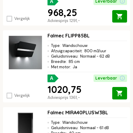
Leverbaar
A
968,25
Vergelijk
Adviesprijs
1291,-
Falmec FLIPP85BL
Type
:
Wandschouw
Afzuigcapaciteit
:
800 m3/uur
Geluidsniveau
:
Normaal - 62 dB
Breedte
:
85 cm
Met motor
:
Ja
Leverbaar
A
1020,75
Vergelijk
Adviesprijs
1361,-
Falmec MIRA40PLUSW3BL
Type
:
Wandschouw
Geluidsniveau
:
Normaal - 61 dB