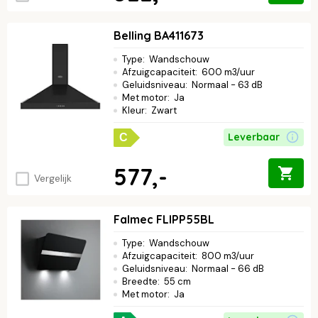
Belling BA411673
Type
:
Wandschouw
Afzuigcapaciteit
:
600 m3/uur
Geluidsniveau
:
Normaal - 63 dB
Met motor
:
Ja
Kleur
:
Zwart
Leverbaar
C
577,-
Vergelijk
Falmec FLIPP55BL
Type
:
Wandschouw
Afzuigcapaciteit
:
800 m3/uur
Geluidsniveau
:
Normaal - 66 dB
Breedte
:
55 cm
Met motor
:
Ja