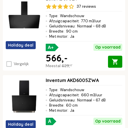
een robuuste schouw, zwart is tijdloos en makkelijk te
37 reviews
combineren. Bekijk ons uitgebreide assortiment en vind de
zwarte wandschouw die jouw keuken compleet maakt.
Type
:
Wandschouw
Afzuigcapaciteit
:
770 m3/uur
Geluidsniveau
:
Normaal - 68 dB
Breedte
:
90 cm
Met motor
:
Ja
Holiday deal
A+
Op voorraad
566,-
Vergelijk
Meestal
629,-
Inventum AKD6005ZWA
Type
:
Wandschouw
Afzuigcapaciteit
:
660 m3/uur
Geluidsniveau
:
Normaal - 67 dB
Breedte
:
60 cm
Met motor
:
Ja
Op voorraad
A
Holiday deal