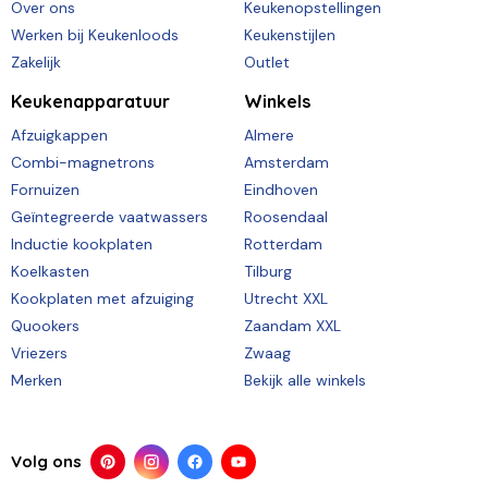
Over ons
Keukenopstellingen
Werken bij Keukenloods
Keukenstijlen
Zakelijk
Outlet
Keukenapparatuur
Winkels
Afzuigkappen
Almere
Combi-magnetrons
Amsterdam
Fornuizen
Eindhoven
Geïntegreerde vaatwassers
Roosendaal
Inductie kookplaten
Rotterdam
Koelkasten
Tilburg
Kookplaten met afzuiging
Utrecht XXL
Quookers
Zaandam XXL
Vriezers
Zwaag
Merken
Bekijk alle winkels
Volg ons