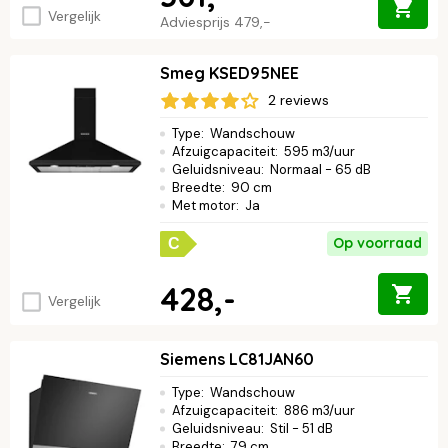
Vergelijk
Adviesprijs
479,-
Smeg KSED95NEE
2 reviews
Type
:
Wandschouw
Afzuigcapaciteit
:
595 m3/uur
Geluidsniveau
:
Normaal - 65 dB
Breedte
:
90 cm
Met motor
:
Ja
Op voorraad
C
428,-
Vergelijk
Siemens LC81JAN60
Type
:
Wandschouw
Afzuigcapaciteit
:
886 m3/uur
Geluidsniveau
:
Stil - 51 dB
Breedte
:
79 cm