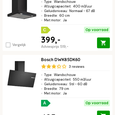
Type
:
Wandschouw
Afzuigcapaciteit
:
400 m3/uur
Geluidsniveau
:
Normaal - 67 dB
Breedte
:
60 cm
Met motor
:
Ja
Op voorraad
C
399,-
Vergelijk
Adviesprijs
519,-
Bosch DWK85DK60
3 reviews
Type
:
Wandschouw
Afzuigcapaciteit
:
550 m3/uur
Geluidsniveau
:
Stil - 60 dB
Breedte
:
79 cm
Met motor
:
Ja
Op voorraad
A