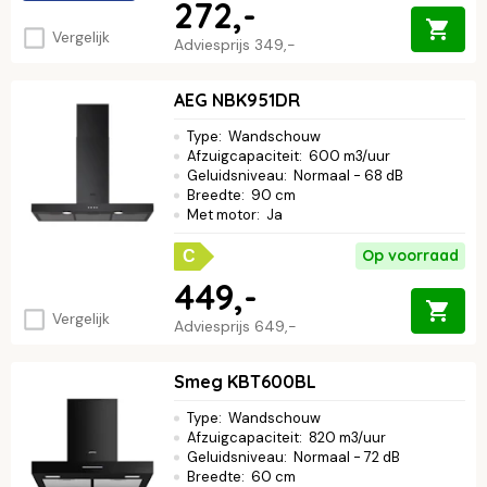
272,-
Vergelijk
Adviesprijs
349,-
AEG NBK951DR
Type
:
Wandschouw
Afzuigcapaciteit
:
600 m3/uur
Geluidsniveau
:
Normaal - 68 dB
Breedte
:
90 cm
Met motor
:
Ja
Op voorraad
C
449,-
Vergelijk
Adviesprijs
649,-
Smeg KBT600BL
Type
:
Wandschouw
Afzuigcapaciteit
:
820 m3/uur
Geluidsniveau
:
Normaal - 72 dB
Breedte
:
60 cm