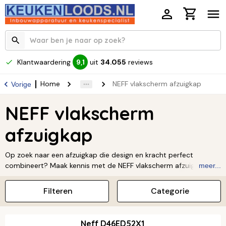
Klantwaardering
uit
34.055
reviews
9,1
Home
NEFF vlakscherm afzuigkap
Vorige
NEFF vlakscherm
afzuigkap
Op zoek naar een afzuigkap die design en kracht perfect
combineert? Maak kennis met de NEFF vlakscherm afzuigkap!
meer...
Deze slimme afzuigkappen zijn super ruimtebesparend. Je
schuift ze eenvoudig in en uit, wat ze ideaal maakt voor jouw
Filteren
Categorie
moderne keuken. Dankzij de slimme technologie van NEFF geniet
je altijd van een frisse, geurvrije kookomgeving. Klaar om de
perfecte match voor jouw keuken te vinden? Ontdek het
Neff D46ED52X1