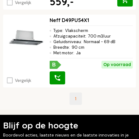
559,-
Vergelijk
Neff D49PU54X1
Type
:
Vlakscherm
Afzuigcapaciteit
:
700 m3/uur
Geluidsniveau
:
Normaal - 69 dB
Breedte
:
90 cm
Met motor
:
Ja
Op voorraad
B
Vergelijk
1
Blijf op de hoogte
Boordevol acties, laatste nieuws en de laatste innovaties in je