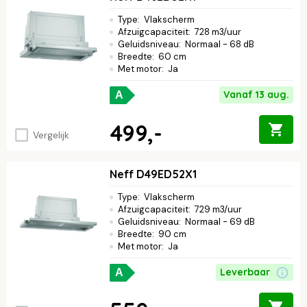
assortiment en ervaar zelf het gemak.
Type
:
Vlakscherm
Afzuigcapaciteit
:
728 m3/uur
Geluidsniveau
:
Normaal - 68 dB
Breedte
:
60 cm
Met motor
:
Ja
Vanaf 13 aug.
A
499,-
Vergelijk
Neff D49ED52X1
Type
:
Vlakscherm
Afzuigcapaciteit
:
729 m3/uur
Geluidsniveau
:
Normaal - 69 dB
Breedte
:
90 cm
Met motor
:
Ja
Leverbaar
A